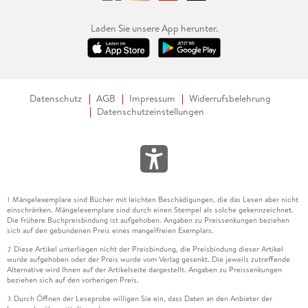
Laden Sie unsere App herunter.
Datenschutz
AGB
Impressum
Widerrufsbelehrung
Datenschutzeinstellungen
Mängelexemplare sind Bücher mit leichten Beschädigungen, die das Lesen aber nicht
1
einschränken. Mängelexemplare sind durch einen Stempel als solche gekennzeichnet.
Die frühere Buchpreisbindung ist aufgehoben. Angaben zu Preissenkungen beziehen
sich auf den gebundenen Preis eines mangelfreien Exemplars.
Diese Artikel unterliegen nicht der Preisbindung, die Preisbindung dieser Artikel
2
wurde aufgehoben oder der Preis wurde vom Verlag gesenkt. Die jeweils zutreffende
Alternative wird Ihnen auf der Artikelseite dargestellt. Angaben zu Preissenkungen
beziehen sich auf den vorherigen Preis.
Durch Öffnen der Leseprobe willigen Sie ein, dass Daten an den Anbieter der
3