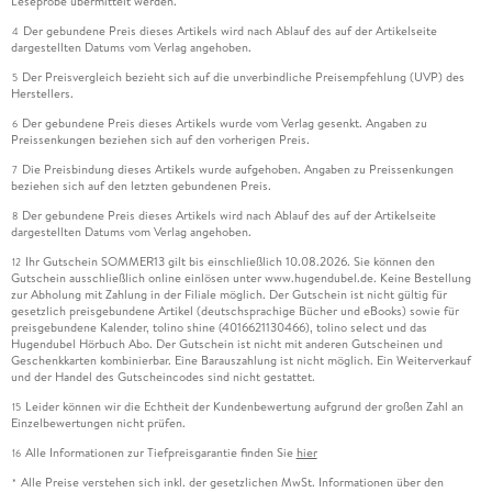
Leseprobe übermittelt werden.
Der gebundene Preis dieses Artikels wird nach Ablauf des auf der Artikelseite
4
dargestellten Datums vom Verlag angehoben.
Der Preisvergleich bezieht sich auf die unverbindliche Preisempfehlung (UVP) des
5
Herstellers.
Der gebundene Preis dieses Artikels wurde vom Verlag gesenkt. Angaben zu
6
Preissenkungen beziehen sich auf den vorherigen Preis.
Die Preisbindung dieses Artikels wurde aufgehoben. Angaben zu Preissenkungen
7
beziehen sich auf den letzten gebundenen Preis.
Der gebundene Preis dieses Artikels wird nach Ablauf des auf der Artikelseite
8
dargestellten Datums vom Verlag angehoben.
Ihr Gutschein SOMMER13 gilt bis einschließlich 10.08.2026. Sie können den
12
Gutschein ausschließlich online einlösen unter www.hugendubel.de. Keine Bestellung
zur Abholung mit Zahlung in der Filiale möglich. Der Gutschein ist nicht gültig für
gesetzlich preisgebundene Artikel (deutschsprachige Bücher und eBooks) sowie für
preisgebundene Kalender, tolino shine (4016621130466), tolino select und das
Hugendubel Hörbuch Abo. Der Gutschein ist nicht mit anderen Gutscheinen und
Geschenkkarten kombinierbar. Eine Barauszahlung ist nicht möglich. Ein Weiterverkauf
und der Handel des Gutscheincodes sind nicht gestattet.
Leider können wir die Echtheit der Kundenbewertung aufgrund der großen Zahl an
15
Einzelbewertungen nicht prüfen.
Alle Informationen zur Tiefpreisgarantie finden Sie
hier
16
Alle Preise verstehen sich inkl. der gesetzlichen MwSt. Informationen über den
*