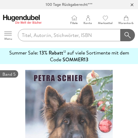
100 Tage Rückgaberecht***
Abholung in über 100 Filialen
Filiale
Konto
Merkzettel
Warenkorb
Hugendubel
Menu
Summer Sale:
13% Rabatt
auf viele Sortimente mit dem
12
mehr
Code
SOMMER13
erfahren
Band 5