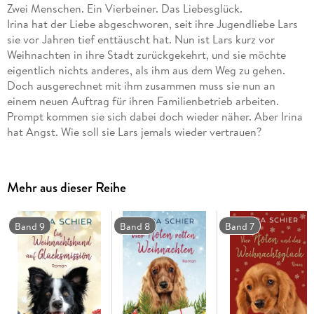
Zwei Menschen. Ein Vierbeiner. Das Liebesglück.
Irina hat der Liebe abgeschworen, seit ihre Jugendliebe Lars
sie vor Jahren tief enttäuscht hat. Nun ist Lars kurz vor
Weihnachten in ihre Stadt zurückgekehrt, und sie möchte
eigentlich nichts anderes, als ihm aus dem Weg zu gehen.
Doch ausgerechnet mit ihm zusammen muss sie nun an
einem neuen Auftrag für ihren Familienbetrieb arbeiten.
Prompt kommen sie sich dabei doch wieder näher. Aber Irina
hat Angst. Wie soll sie Lars jemals wieder vertrauen?
Nicht einmal Nick, der pfiffige Schäferhundmischling, kann
zwischen ihnen vermitteln. Dabei hat er von Santa Claus
höchstpersönlich diesen Auftrag erhalten. Ob dem klugen
Mehr aus dieser Reihe
Vierbeiner doch noch die rettende Idee kommt, wie er Lars
und Irina glücklich machen kann?
Band 9
Band 8
Band 7