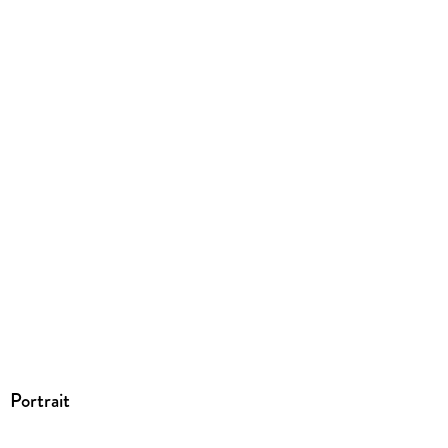
Family Sharing
Ja
Produktart
EBOOK
Dateiformat
EPUB
ISBN
9783967110463
Portrait