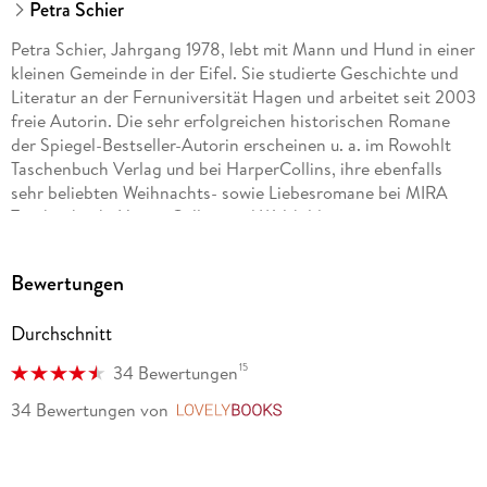
Petra Schier
Petra Schier, Jahrgang 1978, lebt mit Mann und Hund in einer
kleinen Gemeinde in der Eifel. Sie studierte Geschichte und
Literatur an der Fernuniversität Hagen und arbeitet seit 2003
freie Autorin. Die sehr erfolgreichen historischen Romane
der Spiegel-Bestseller-Autorin erscheinen u. a. im Rowohlt
Taschenbuch Verlag und bei HarperCollins, ihre ebenfalls
sehr beliebten Weihnachts- sowie Liebesromane bei MIRA
Taschenbuch, HarperCollins und Weltbild.
Unter dem Pseudonym Mila Roth veröffentlicht die Autorin
Bewertungen
verlagsunabhängig verschiedene erfolgreiche Buchserien,
derzeit hauptsächlich Thriller.
Durchschnitt
15
34 Bewertungen
34 Bewertungen
von
LovelyBooks