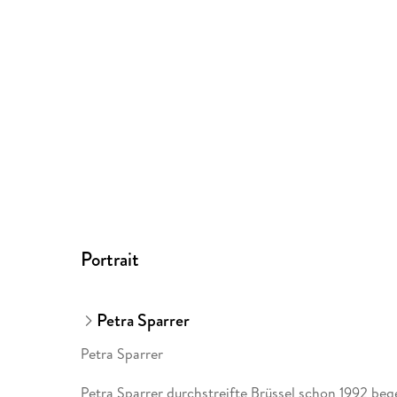
Portrait
Petra Sparrer
Petra Sparrer
Petra Sparrer durchstreifte Brüssel schon 1992 bege