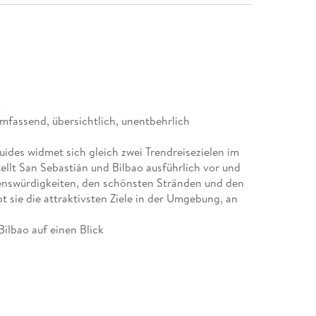
k
mfassend, übersichtlich, unentbehrlich
uides widmet sich gleich zwei Trendreisezielen im
ellt San Sebastián und Bilbao ausführlich vor und
henswürdigkeiten, den schönsten Stränden und den
t sie die attraktivsten Ziele in der Umgebung, an
ilbao auf einen Blick
gante Seebad San Sebastián, zur beliebten Playa de
und (Open-Air-) Kunstwerken. Drei Stadttouren
en Highlights im Art District, allen voran dem
rvión-Mündung bei Getxo und Portugalete.