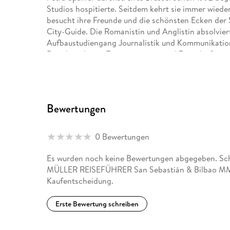
Studios hospitierte. Seitdem kehrt sie immer wiede
besucht ihre Freunde und die schönsten Ecken der 
City-Guide. Die Romanistin und Anglistin absolvie
Aufbaustudiengang Journalistik und Kommunikation
Reiseberichte in Tageszeitungen und Zeitschriften un
Übersetzerin und Journalistin in Köln.
Bewertungen
0 Bewertungen
Es wurden noch keine Bewertungen abgegeben. Sch
MÜLLER REISEFÜHRER San Sebastián & Bilbao MM-C
Kaufentscheidung.
Erste Bewertung schreiben