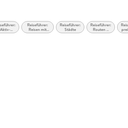
seführer:
Reiseführer:
Reiseführer:
Reiseführer:
Reis
Aktiv-
Reisen mit
Städte
Routen &
pre
Urlaub
Kindern,
Wege
R
Familienurlaub