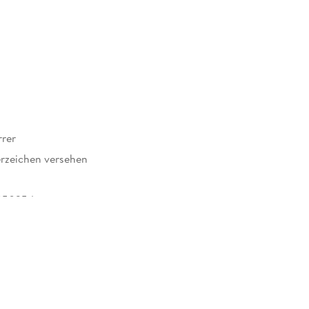
rrer
rzeichen versehen
850254