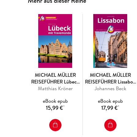
Mehr aus dieser Reihe
MICHAEL MÜLLER
MICHAEL MÜLLER
REISEFÜHRER Lübeck
REISEFÜHRER Lissabon
Matthias Kröner
MM-City
Johannes Beck
MM-City
eBook epub
eBook epub
15,99 €
17,99 €
*
*