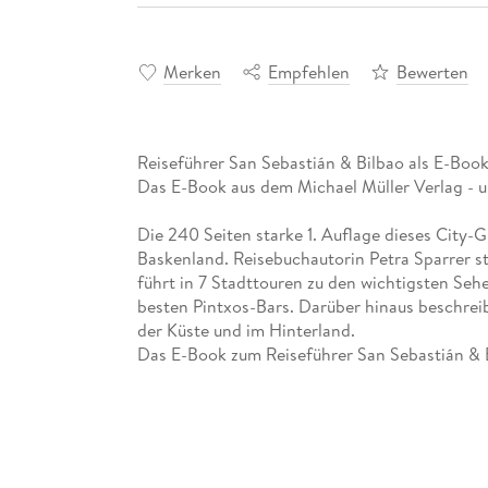
Merken
Empfehlen
Bewerten
Reiseführer San Sebastián & Bilbao als E-Boo
Das E-Book aus dem Michael Müller Verlag - u
Die 240 Seiten starke 1. Auflage dieses City-G
Baskenland. Reisebuchautorin Petra Sparrer st
führt in 7 Stadttouren zu den wichtigsten Se
besten Pintxos-Bars. Darüber hinaus beschreib
der Küste und im Hinterland.
Das E-Book zum Reiseführer San Sebastián & B
- Vier Stadtspaziergänge führen durch das ele
La Concha ebenso wie zu spannenden Museen 
widmen sich Bilbao und seinen architektonisch
Guggenheim-Museum, der Altstadt und der Ne