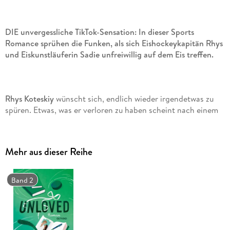
DIE unvergessliche TikTok-Sensation: In dieser Sports
Romance sprühen die Funken, als sich Eishockeykapitän Rhys
und Eiskunstläuferin Sadie unfreiwillig auf dem Eis treffen.
Rhys Koteskiy
wünscht sich, endlich wieder irgendetwas zu
spüren. Etwas, was er verloren zu haben scheint nach einem
brutalen Schlag auf den Kopf während eines Eishockeyspiels.
Der einst strahlende Kapitän und »Golden Boy« wird nun von
Panikattacken und Albträumen heimgesucht, die seine
Mehr aus dieser Reihe
Zukunft infrage stellen.
Band 2
Sadie Brown
hingegen fühlt immer viel zu viel. Mit einem
Berg an Schulden, dem Kampf um das Sorgerecht für ihre
kleinen Brüder und dem Druck, ihr Stipendium durch ihr