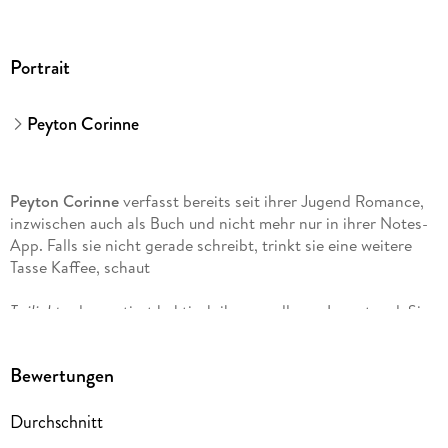
Portrait
Peyton Corinne
Peyton Corinne
verfasst bereits seit ihrer Jugend Romance,
inzwischen auch als Buch und nicht mehr nur in ihrer Notes-
App. Falls sie nicht gerade schreibt, trinkt sie eine weitere
Tasse Kaffee, schaut
Twilight
oder sortiert hektisch ihren endlosen Lesestapel. Sie
ist die Autorin der erfolgreichen Romance-Serie und TikTok-
Sensation
Bewertungen
Undone
.
Durchschnitt