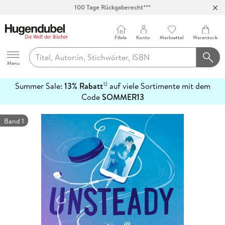
100 Tage Rückgaberecht***
Abholung in über 100 Filialen
Filiale
Konto
Merkzettel
Warenkorb
Hugendubel
Menu
Summer Sale:
13% Rabatt
auf viele Sortimente mit dem
12
mehr
Code
SOMMER13
erfahren
Band 1