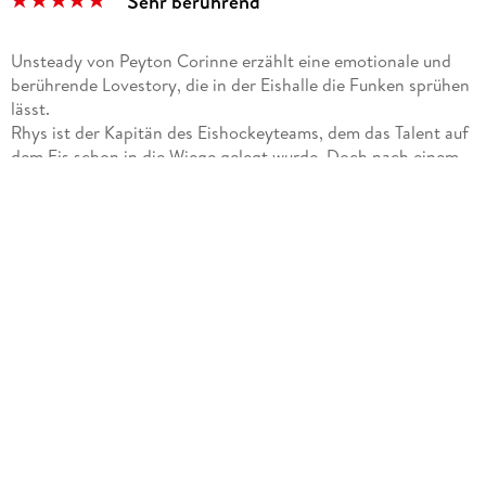
Sehr berührend
Unsteady von Peyton Corinne erzählt eine emotionale und
berührende Lovestory, die in der Eishalle die Funken sprühen
lässt.
Rhys ist der Kapitän des Eishockeyteams, dem das Talent auf
dem Eis schon in die Wiege gelegt wurde. Doch nach einem
brutalen Schlag auf den Kopf bei einem Eishockeyspiel
scheinen all seine Gefühle wie eingefroren. Rhys kämpft mit
Panikattacken und kann für nichts in seinem Leben
Begeisterung empfinden. Die Eiskunstläuferin Sadie findet
Rhys mitten in einer Panikattacke in der Eishalle und hilft ihm
heraus. Eigentlich hat Sadie ganz andere Probleme und keine
Zeit für einen attraktiven Sportler, der mit ihrer harten
Realität nicht viel zu tun hat. Trotzdem können beide gegen
ihre immer stärker werdenden Gefühle füreinander nichts
tun.
Diese Sports Romance trifft wirklich mitten ins Herz und ist
für mich ein klares Highlight. Peyton Corinne erzählt sehr