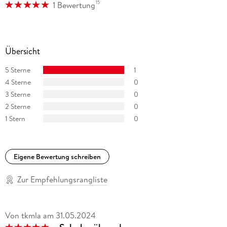
15
1 Bewertung
Vanessa Lamatsch übersetzt seit 2008 Romane, Romance,
Fantasy und Jugendbücher aus dem Englischen und lebt in
Bayern.
Übersicht
5 Sterne
1
4 Sterne
0
3 Sterne
0
2 Sterne
0
1 Stern
0
Eigene Bewertung schreiben
Zur Empfehlungsrangliste
Von tkmla
am
31.05.2024