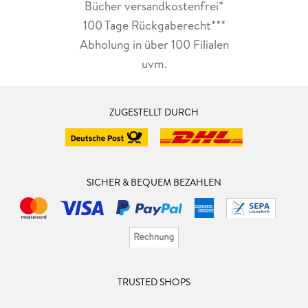
Bücher versandkostenfrei*
Vertrauen vieles heilen können.
100 Tage Rückgaberecht***
Diese Lovestory ist einfach nur wunderschön, denn die
tiefgründigen Charaktere sorgen immer wieder für
Abholung in über 100 Filialen
interessante Wendungen. Besonders Sadies Brüder oder auch
uvm.
die Familie und Freunde von Rhys sind unglaublich
liebenswert und einfach großartig.
ZUGESTELLT DURCH
Mein Fazit:
Die vollen fünf Sternchen und eine ganz klare
Leseempfehlung!
SICHER & BEQUEM BEZAHLEN
TRUSTED SHOPS