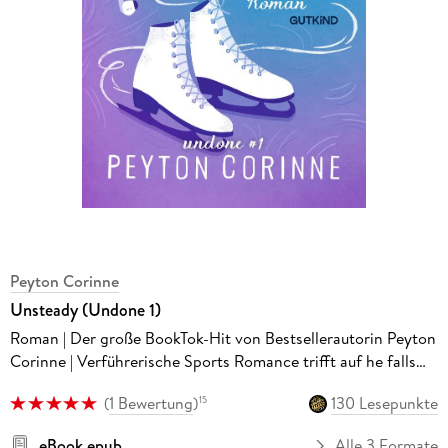
Peyton Corinne
Unsteady (Undone 1)
Roman | Der große BookTok-Hit von Bestsellerautorin Peyton
Corinne | Verführerische Sports Romance trifft auf he falls
first, Golden Boy x Black Cat, Found Family!
(
1 Bewertung
)
130 Lesepunkte
15
eBook epub
Alle 3 Formate