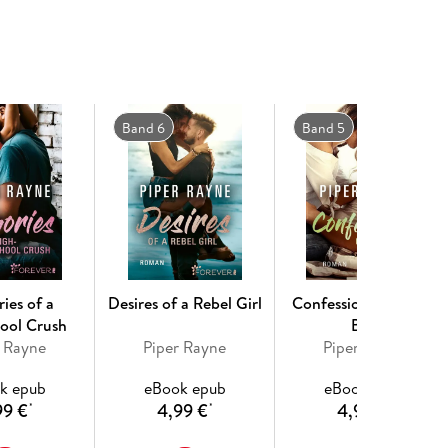
Band 6
Band 5
ies of a
Desires of a Rebel Girl
Confessions of a Bad
ool Crush
Boy
r Rayne
Piper Rayne
Piper Rayne
k epub
eBook epub
eBook epub
99 €
4,99 €
4,99 €
*
*
*