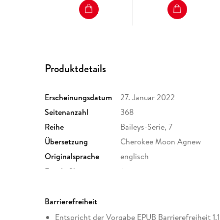
Produktdetails
Erscheinungsdatum
27. Januar 2022
Seitenanzahl
368
Reihe
Baileys-Serie, 7
Übersetzung
Cherokee Moon Agnew
Originalsprache
englisch
Family Sharing
Ja
Dateiformat
EPUB
Barrierefreiheit
Entspricht der Vorgabe EPUB Barrierefreiheit 1.1