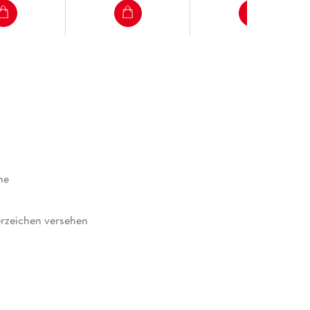
ne
rzeichen versehen
86316