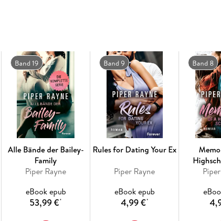
Band 19
Band 9
Band 8
Alle Bände der Bailey-
Rules for Dating Your Ex
Memor
Family
Highsch
Piper Rayne
Piper Rayne
Pipe
eBook epub
eBook epub
eBoo
53,99 €
4,99 €
4,
*
*