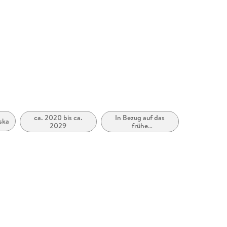
ca. 2020 bis ca.
In Bezug auf das
ska
2029
frühe
Erwachsenenalter
(New Adult)