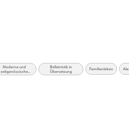
rhanden
 dargestellt
Moderne und
Belletristik in
Familienleben
Ala
zeitgenössische
Übersetzung
Liebesromane /
Romance