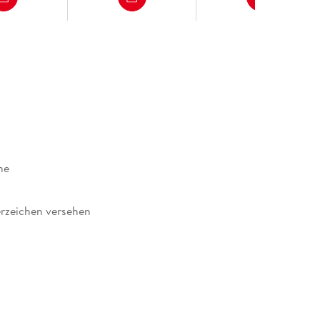
ne
rzeichen versehen
85159