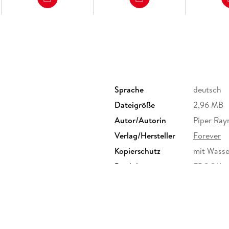
Sprache
deutsch
Dateigröße
2,96 MB
Autor/Autorin
Piper Ray
Verlag/Hersteller
Forever
Kopierschutz
mit Wasse
Produktart
EBOOK
ISBN
97839581