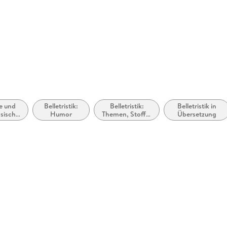
rhanden
 dargestellt
e und
Belletristik:
Belletristik:
Belletristik in
sische
Humor
Themen, Stoffe,
Übersetzung
mane /
Motive: Liebe
nce
und Beziehungen