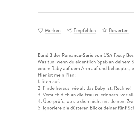
Merken
Empfehlen
Bewerten
Band 3 der Romance-Serie von
USA Today
Best
Was tun, wenn du eigentlich Spaß an deinem Si
einem Baby auf dem Arm auf und behauptet, e
Hier ist mein Plan:
1. Steh auf.
2. Finde heraus, wie alt das Baby ist. Rechne!
3. Versuch dich an die Frau zu erinnern, vor a
4. Überprüfe, ob sie dich nicht mit deinem Zwi
5. Ignoriere die düsteren Blicke deiner fünf 
zusieht, wie das Drama seinen Lauf nimmt.
Es gibt nur eins, was du nicht tun solltest:
6. Geh nicht davon aus, dass sie gekommen ist
nennt. Du wirst nur enttäuscht werden.