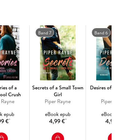
g zu ändern!
Band 7
Band 6
ies of a
Secrets of a Small Town
Desires of a Rebel Girl
ool Crush
Girl
r Rayne
Piper Rayne
Piper Rayne
k epub
eBook epub
eBook epub
99 €
4,99 €
4,99 €
*
*
*