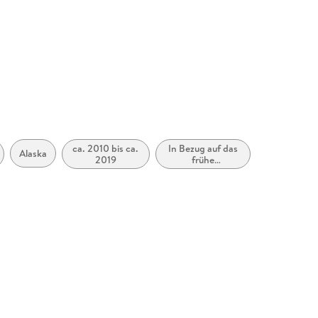
ca. 2010 bis ca.
In Bezug auf das
Alaska
2019
frühe
Erwachsenenalter
(New Adult)