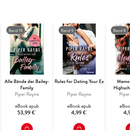
Zeit, einen Plan zu schmieden, um ihre Meinun
Band 19
Band 9
Band 8
Alle Bände der Bailey-
Rules for Dating Your Ex
Memor
Family
Highsch
Piper Rayne
Piper Rayne
Pipe
eBook epub
eBook epub
eBoo
53,99 €
4,99 €
4,
*
*