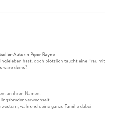
seller-Autorin Piper Rayne
ngleleben hast, doch plötzlich taucht eine Frau mit
s wäre deins?
llem an ihren Namen.
llingsbruder verwechselt.
Schwestern, während deine ganze Familie dabei
, weil sie möchte, dass deine Tochter dich Daddy