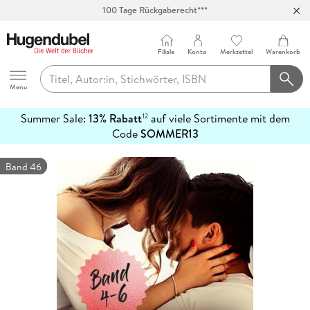
100 Tage Rückgaberecht***
Abholung in über 100 Filialen
Filiale
Konto
Merkzettel
Warenkorb
Hugendubel
Menu
Summer Sale:
13% Rabatt
auf viele Sortimente mit dem
12
mehr
Code
SOMMER13
erfahren
Band 46