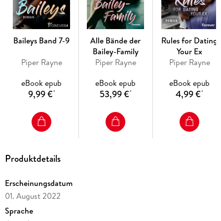
einer Kleinstadt wie Lake Starlight ist es nicht leicht, sich aus
dem Weg zu gehen. Und Gegensätze ziehen sich bekanntlich
an . . .
Baileys Band 7-9
Alle Bände der
Rules for Dating
Bailey-Family
Your Ex
Piper Rayne
Piper Rayne
Piper Rayne
eBook epub
eBook epub
eBook epub
Band 5: Confessions of a Bad Boy
9,99 €
53,99 €
4,99 €
*
*
*
Bad Boy oder Good Guy?
Der Buschpilot Denver Bailey hat sich nie viele Gedanken
Produktdetails
über seine Zukunft gemacht, sondern in den Tag hinein
gelebt. Er liebt die Gefahr. Doch das ändert sich, als sein
Erscheinungsdatum
Mentor Chip stirbt. Plötzlich fühlt sich Denver
01. August 2022
verantwortlich und will Chips Familie, allen voran dessen
Tochter Cleo, unterstützen.
Sprache