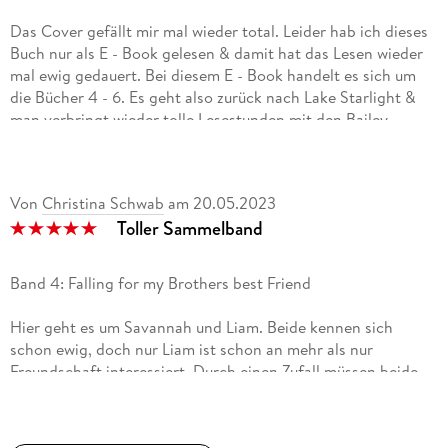
Das Cover gefällt mir mal wieder total. Leider hab ich dieses
Buch nur als E - Book gelesen & damit hat das Lesen wieder
mal ewig gedauert. Bei diesem E - Book handelt es sich um
die Bücher 4 - 6. Es geht also zurück nach Lake Starlight &
man verbringt wieder tolle Lesestunden mit den Bailey,
meiner Lieblingsfamilie. Savannah & Liam kommen sich
näher. Er zeigt ihr das die Welt nicht nur schlecht ist & das es
auch besser sein kann.
Von
Christina Schwab
am
20.05.2023
Für Denver hat sich das Leben geändert, nachdem sein
Toller Sammelband
Mentor gestorben ist. Dadurch ist er Miteigentümer einer
Firma. Cleo kommt zurück & ist auf einmal
Geschäftspartnerin von Denver. Dadurch, dass Sie Denver
Band 4: Falling for my Brothers best Friend
durch die Arbeit besser kennenlernt. Merkt sie auch, was es
heißt, endlich angekommen zu sein. & dann gibt es da noch
Hier geht es um Savannah und Liam. Beide kennen sich
Phoenix, sie möchte Sängerin sein & wird doch erstmal
schon ewig, doch nur Liam ist schon an mehr als nur
Nanny bei Griffin. Wie es bei den Bailey's immer so ist,
Freundschaft interessiert. Durch einen Zufall müssen beide
entwickeln auch die zwei Gefühle füreinander. Ich liebe den
unter einem Dach leben und kommen sich mit der Zeit immer
Schreibstil von Piper Rayne einfach. Er ist flüssig, leicht,
näher. Fand es toll das die beiden zusammengefunden haben,
angenehm, fesselnd, kurzweilig, mega spannend & die
da Savannah eigentlich nur für ihre Geschwister lebt. Durch