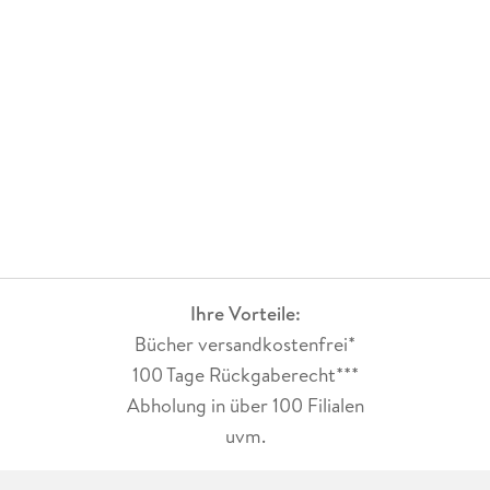
sich immer mehr einander an. Phoenix lernt in dieser
Beziehung sehr viel Neues über sich. Sie startet hier nochmal
ein ganz neues Kapitel, indem sie von einem träumerischen
Mädchen zu einer starken Frau wird.Griffin hingegen will mit
der Musik und Beziehung abschließen und beginnt in Alaska
ein neues Kapitel. Doch er erkennt durch Phoenix, dass die
Musik und die Liebe immer ein Teil seines Lebens bleiben
werden.
5/5
Fazit: Die Baileys kann man einfach nur lieben und somit sind
es immer sehr spannende und erfrischende Momente mit
ihnen.
Ihre Vorteile:
Bücher versandkostenfrei*
100 Tage Rückgaberecht***
Abholung in über 100 Filialen
uvm.