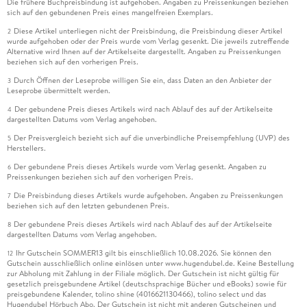
Die frühere Buchpreisbindung ist aufgehoben. Angaben zu Preissenkungen beziehen
sich auf den gebundenen Preis eines mangelfreien Exemplars.
Diese Artikel unterliegen nicht der Preisbindung, die Preisbindung dieser Artikel
2
wurde aufgehoben oder der Preis wurde vom Verlag gesenkt. Die jeweils zutreffende
Alternative wird Ihnen auf der Artikelseite dargestellt. Angaben zu Preissenkungen
beziehen sich auf den vorherigen Preis.
Durch Öffnen der Leseprobe willigen Sie ein, dass Daten an den Anbieter der
3
Leseprobe übermittelt werden.
Der gebundene Preis dieses Artikels wird nach Ablauf des auf der Artikelseite
4
dargestellten Datums vom Verlag angehoben.
Der Preisvergleich bezieht sich auf die unverbindliche Preisempfehlung (UVP) des
5
Herstellers.
Der gebundene Preis dieses Artikels wurde vom Verlag gesenkt. Angaben zu
6
Preissenkungen beziehen sich auf den vorherigen Preis.
Die Preisbindung dieses Artikels wurde aufgehoben. Angaben zu Preissenkungen
7
beziehen sich auf den letzten gebundenen Preis.
Der gebundene Preis dieses Artikels wird nach Ablauf des auf der Artikelseite
8
dargestellten Datums vom Verlag angehoben.
Ihr Gutschein SOMMER13 gilt bis einschließlich 10.08.2026. Sie können den
12
Gutschein ausschließlich online einlösen unter www.hugendubel.de. Keine Bestellung
zur Abholung mit Zahlung in der Filiale möglich. Der Gutschein ist nicht gültig für
gesetzlich preisgebundene Artikel (deutschsprachige Bücher und eBooks) sowie für
preisgebundene Kalender, tolino shine (4016621130466), tolino select und das
Hugendubel Hörbuch Abo. Der Gutschein ist nicht mit anderen Gutscheinen und