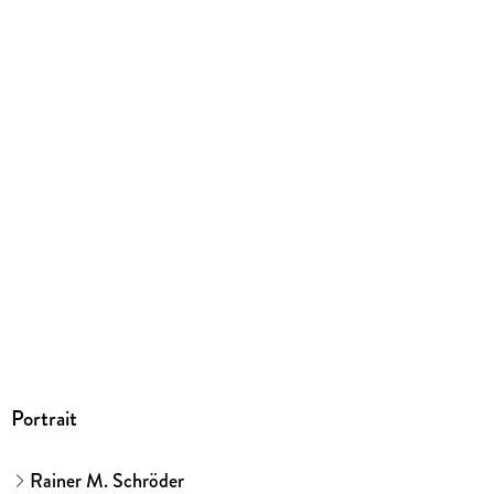
9783957512895
Portrait
Rainer M. Schröder