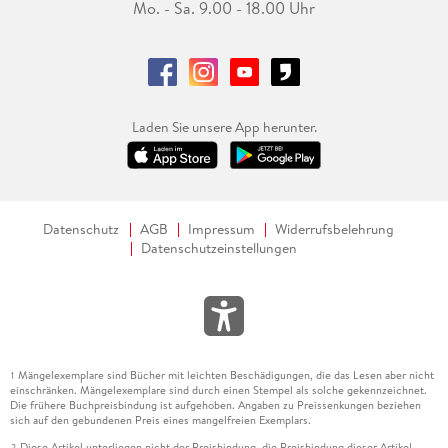
Mo. - Sa. 9.00 - 18.00 Uhr
Laden Sie unsere App herunter.
Datenschutz
AGB
Impressum
Widerrufsbelehrung
Datenschutzeinstellungen
Mängelexemplare sind Bücher mit leichten Beschädigungen, die das Lesen aber nicht
1
einschränken. Mängelexemplare sind durch einen Stempel als solche gekennzeichnet.
Die frühere Buchpreisbindung ist aufgehoben. Angaben zu Preissenkungen beziehen
sich auf den gebundenen Preis eines mangelfreien Exemplars.
Diese Artikel unterliegen nicht der Preisbindung, die Preisbindung dieser Artikel
2