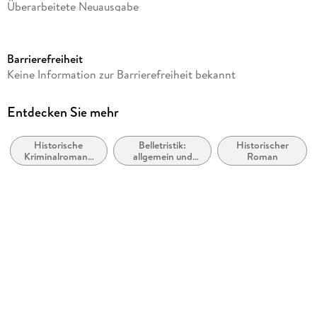
Überarbeitete Neuausgabe
Seitenanzahl
400
Barrierefreiheit
Dateigröße
Keine Information zur Barrierefreiheit bekannt
2,28 MB
Autor/Autorin
Entdecken Sie mehr
Rainer M. Schröder
Historische
Belletristik:
Historischer
Verlag/Hersteller
Kriminalromane
allgemein und
Roman
hockebooks
und Mystery
literarisch, nicht
nach Genre
Kopierschutz
mit Wasserzeichen versehen
Produktart
EBOOK
Dateiformat
EPUB
ISBN