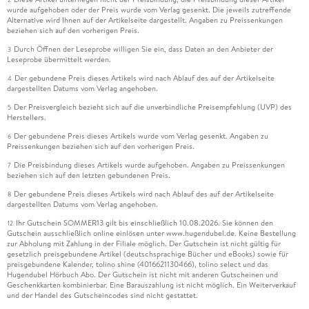
wurde aufgehoben oder der Preis wurde vom Verlag gesenkt. Die jeweils zutreffende
Alternative wird Ihnen auf der Artikelseite dargestellt. Angaben zu Preissenkungen
beziehen sich auf den vorherigen Preis.
Durch Öffnen der Leseprobe willigen Sie ein, dass Daten an den Anbieter der
3
Leseprobe übermittelt werden.
Der gebundene Preis dieses Artikels wird nach Ablauf des auf der Artikelseite
4
dargestellten Datums vom Verlag angehoben.
Der Preisvergleich bezieht sich auf die unverbindliche Preisempfehlung (UVP) des
5
Herstellers.
Der gebundene Preis dieses Artikels wurde vom Verlag gesenkt. Angaben zu
6
Preissenkungen beziehen sich auf den vorherigen Preis.
Die Preisbindung dieses Artikels wurde aufgehoben. Angaben zu Preissenkungen
7
beziehen sich auf den letzten gebundenen Preis.
Der gebundene Preis dieses Artikels wird nach Ablauf des auf der Artikelseite
8
dargestellten Datums vom Verlag angehoben.
Ihr Gutschein SOMMER13 gilt bis einschließlich 10.08.2026. Sie können den
12
Gutschein ausschließlich online einlösen unter www.hugendubel.de. Keine Bestellung
zur Abholung mit Zahlung in der Filiale möglich. Der Gutschein ist nicht gültig für
gesetzlich preisgebundene Artikel (deutschsprachige Bücher und eBooks) sowie für
preisgebundene Kalender, tolino shine (4016621130466), tolino select und das
Hugendubel Hörbuch Abo. Der Gutschein ist nicht mit anderen Gutscheinen und
Geschenkkarten kombinierbar. Eine Barauszahlung ist nicht möglich. Ein Weiterverkauf
und der Handel des Gutscheincodes sind nicht gestattet.