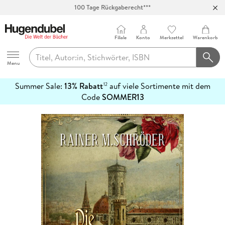
100 Tage Rückgaberecht***
Abholung in über 100 Filialen
Filiale
Konto
Merkzettel
Warenkorb
Hugendubel
Menu
Summer Sale:
13% Rabatt
auf viele Sortimente mit dem
12
mehr
Code
SOMMER13
erfahren