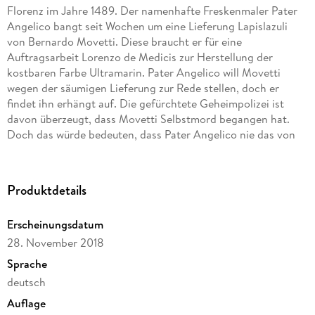
Florenz im Jahre 1489. Der namenhafte Freskenmaler Pater
Angelico bangt seit Wochen um eine Lieferung Lapislazuli
von Bernardo Movetti. Diese braucht er für eine
Auftragsarbeit Lorenzo de Medicis zur Herstellung der
kostbaren Farbe Ultramarin. Pater Angelico will Movetti
wegen der säumigen Lieferung zur Rede stellen, doch er
findet ihn erhängt auf. Die gefürchtete Geheimpolizei ist
davon überzeugt, dass Movetti Selbstmord begangen hat.
Doch das würde bedeuten, dass Pater Angelico nie das von
Lorenzo de Medici geliehene Gold zurückerstatten könnte.
Zusammen mit seinem Novizen Bartolo ermittelt Pater
Angelico auf eigene Faust; er begegnet der faszinierenden
Produktdetails
Lucrezia und schon bald ist sein eigenes Leben bedroht. Der
erste Fall für Pater Angelico aus Florenz.
Erscheinungsdatum
28. November 2018
Sprache
deutsch
Auflage