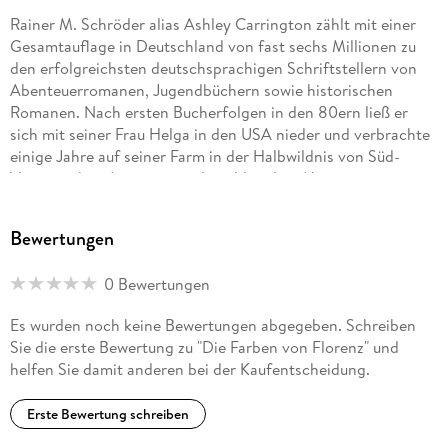
Rainer M. Schröder alias Ashley Carrington zählt mit einer
Gesamtauflage in Deutschland von fast sechs Millionen zu
den erfolgreichsten deutschsprachigen Schriftstellern von
Abenteuerromanen, Jugendbüchern sowie historischen
Romanen. Nach ersten Bucherfolgen in den 80ern ließ er
sich mit seiner Frau Helga in den USA nieder und verbrachte
einige Jahre auf seiner Farm in der Halbwildnis von Süd-
Virginia, dem Ausgangspunkt zahlreicher Abenteuerreisen,
bei denen er unter anderem zwischen Kuba und Key West
erfolgreich nach versunkenen Schätzen getaucht hat, in einer
Bewertungen
Goldmine in den Bergender Sierra Nevada gearbeitet hat
oder abenteuerliche Reisen auf eigene Faust durch den
0 Bewertungen
Amazonas, Australien und die südlichen Länder Afrikas
unternommen hat. Heute lebt Rainer M. Schröder mit seiner
Es wurden noch keine Bewertungen abgegeben. Schreiben
Frau in Palm Coast / Florida.
Sie die erste Bewertung zu "Die Farben von Florenz" und
helfen Sie damit anderen bei der Kaufentscheidung.
Erste Bewertung schreiben