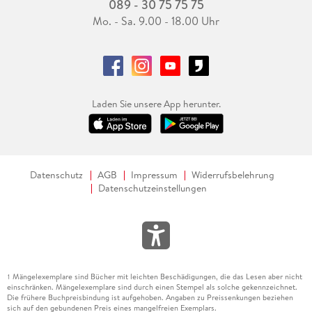
089 - 30 75 75 75
Mo. - Sa. 9.00 - 18.00 Uhr
Laden Sie unsere App herunter.
Datenschutz
AGB
Impressum
Widerrufsbelehrung
Datenschutzeinstellungen
Mängelexemplare sind Bücher mit leichten Beschädigungen, die das Lesen aber nicht
1
einschränken. Mängelexemplare sind durch einen Stempel als solche gekennzeichnet.
Die frühere Buchpreisbindung ist aufgehoben. Angaben zu Preissenkungen beziehen
sich auf den gebundenen Preis eines mangelfreien Exemplars.