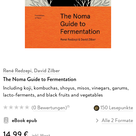
René Redzepi
,
David Zilber
The Noma Guide to Fermentation
Including koji, kombuchas, shoyus, misos, vinegars, garums,
lacto-ferments, and black fruits and vegetables
(
0 Bewertungen
)
150 Lesepunkte
15
eBook epub
Alle 2 Formate
14,99 €
inkl. Mwst.