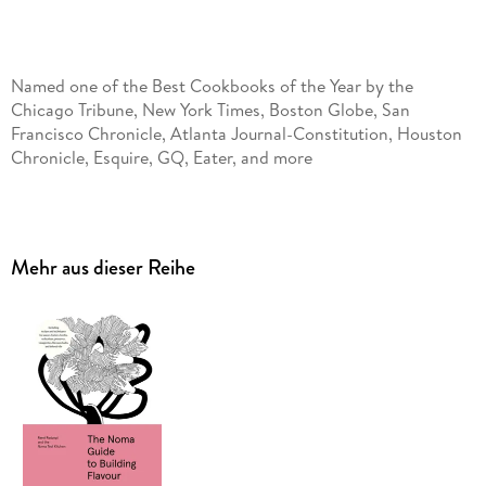
Named one of the Best Cookbooks of the Year by the
Chicago Tribune, New York Times, Boston Globe, San
Francisco Chronicle, Atlanta Journal-Constitution, Houston
Named one of the Best Cookbooks to Give as Gifts by Food
Mehr aus dieser Reihe
& Wine, Bon Appétit, Esquire, Field & Stream, New York
Magazine's The Strategist, The Daily Beast, Eater, Vogue,
"An indispensable manual for home cooks and pro chefs." -