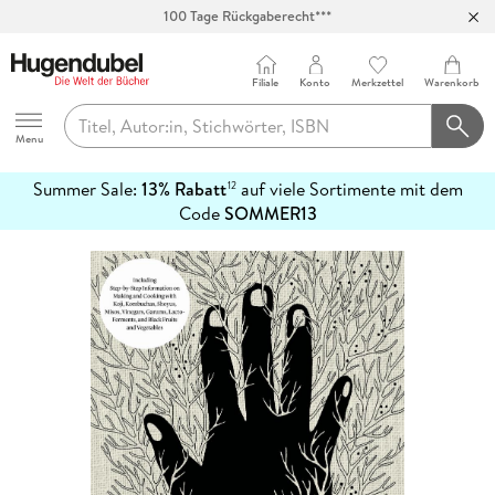
100 Tage Rückgaberecht***
Abholung in über 100 Filialen
Filiale
Konto
Merkzettel
Warenkorb
Hugendubel
Menu
Summer Sale:
13% Rabatt
auf viele Sortimente mit dem
12
mehr
Code
SOMMER13
erfahren