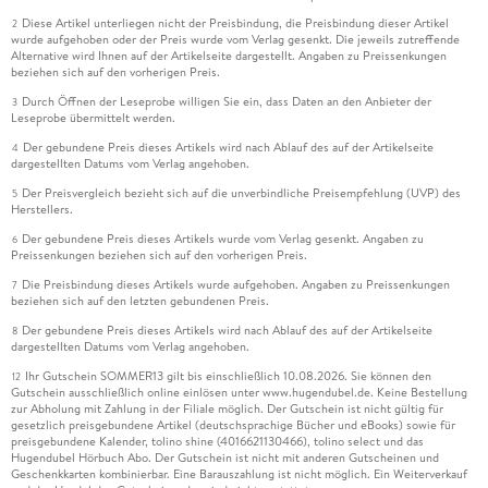
Diese Artikel unterliegen nicht der Preisbindung, die Preisbindung dieser Artikel
2
wurde aufgehoben oder der Preis wurde vom Verlag gesenkt. Die jeweils zutreffende
Alternative wird Ihnen auf der Artikelseite dargestellt. Angaben zu Preissenkungen
beziehen sich auf den vorherigen Preis.
Durch Öffnen der Leseprobe willigen Sie ein, dass Daten an den Anbieter der
3
Leseprobe übermittelt werden.
Der gebundene Preis dieses Artikels wird nach Ablauf des auf der Artikelseite
4
dargestellten Datums vom Verlag angehoben.
Der Preisvergleich bezieht sich auf die unverbindliche Preisempfehlung (UVP) des
5
Herstellers.
Der gebundene Preis dieses Artikels wurde vom Verlag gesenkt. Angaben zu
6
Preissenkungen beziehen sich auf den vorherigen Preis.
Die Preisbindung dieses Artikels wurde aufgehoben. Angaben zu Preissenkungen
7
beziehen sich auf den letzten gebundenen Preis.
Der gebundene Preis dieses Artikels wird nach Ablauf des auf der Artikelseite
8
dargestellten Datums vom Verlag angehoben.
Ihr Gutschein SOMMER13 gilt bis einschließlich 10.08.2026. Sie können den
12
Gutschein ausschließlich online einlösen unter www.hugendubel.de. Keine Bestellung
zur Abholung mit Zahlung in der Filiale möglich. Der Gutschein ist nicht gültig für
gesetzlich preisgebundene Artikel (deutschsprachige Bücher und eBooks) sowie für
preisgebundene Kalender, tolino shine (4016621130466), tolino select und das
Hugendubel Hörbuch Abo. Der Gutschein ist nicht mit anderen Gutscheinen und
Geschenkkarten kombinierbar. Eine Barauszahlung ist nicht möglich. Ein Weiterverkauf