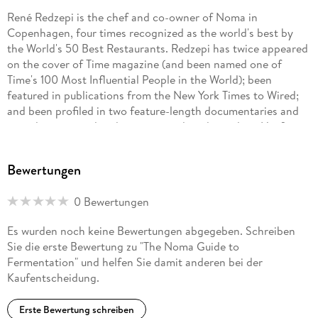
René Redzepi is the chef and co-owner of Noma in
Copenhagen, four times recognized as the world's best by
the World's 50 Best Restaurants. Redzepi has twice appeared
on the cover of Time magazine (and been named one of
Time's 100 Most Influential People in the World); been
featured in publications from the New York Times to Wired;
and been profiled in two feature-length documentaries and
countless national and international media outlets. His first
book, Noma: Time and Place in Nordic Cuisine, was an IACP
and James Beard Award winner. He is also the author of A
Bewertungen
Work in Progress. He lives with his wife, Nadine Levy
Redzepi, and their three children. Find him on Instagram
0 Bewertungen
@reneredzepinoma and @nomacph.
Es wurden noch keine Bewertungen abgegeben. Schreiben
David Zilber is a chef and photographer who hails from
Sie die erste Bewertung zu "The Noma Guide to
Toronto, Canada. He has cooked from coast to coast across
Fermentation" und helfen Sie damit anderen bei der
North America, most notably as a sous-chef at Hawksworth
Kaufentscheidung.
Restaurant in Vancouver. He has worked at Noma since 2014
and has served as director of its fermentation lab since 2016.
Erste Bewertung schreiben
He enjoys Jamaican patties and quantum physics. Find him