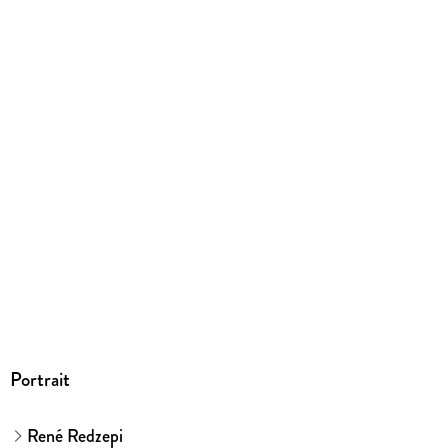
EBOOK
Dateiformat
EPUB
ISBN
9781579658892
Portrait
René Redzepi