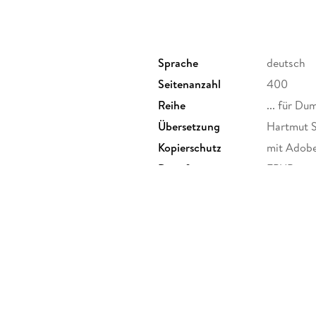
Sprache
deutsch
Seitenanzahl
400
Reihe
... für Du
Übersetzung
Hartmut S
Kopierschutz
mit Adob
Dateiformat
EPUB