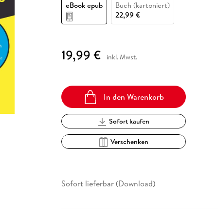
Fremdsprachige Bücher
eBook epub
Buch (kartoniert)
n Lernhilfen
 Jugendbücher
eiber
Hörbuch Downloads im Bundle
cher
 Vergleich
 Puzzlezubehör
Lernen
New Adult
STABILO
22,99 €
Taschenbücher
hilfen
hriller
 Backen
er
lender
Ratgeber
op
hriller
Romance
19,99 €
inkl. Mwst.
Sachbücher
precher:innen
Science Fiction
Fremdsprachige Bücher
In den Warenkorb
Sofort kaufen
Verschenken
Sofort lieferbar (Download)