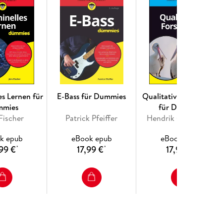
es Lernen für
E-Bass für Dummies
Qualitative Forschung
mmies
für Dummies
Fischer
Patrick Pfeiffer
Hendrik Godbersen
k epub
eBook epub
eBook epub
99 €
17,99 €
17,99 €
*
*
*