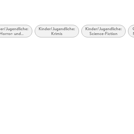
er/Jugendliche:
Kinder/Jugendliche:
Kinder/Jugendliche:
Horror- und
Krimis
Science-Fiction
selgeschichten,
tergeschichten,
Schocker,
F
heimliche und
bernatürliche
Geschichten