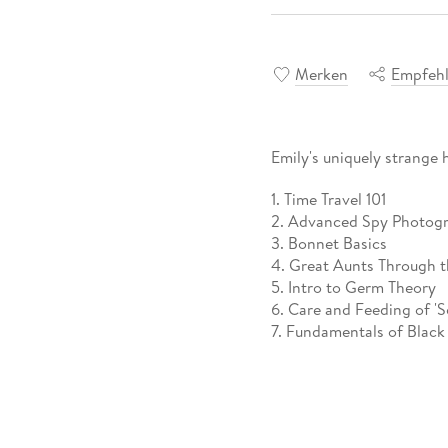
Merken
Empfeh
Emily's uniquely strange 
1. Time Travel 101
2. Advanced Spy Photog
3. Bonnet Basics
4. Great Aunts Through 
5. Intro to Germ Theory
6. Care and Feeding of 'S
7. Fundamentals of Black
8. Spiderweb Embroidery
9. Historical & Contempo
10. Pop Quizzes
11. Foodstuffs of the 1780
12. Thwarting Ancestral 