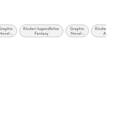
Graphic
Kinder/Jugendliche:
Graphic
Kinder/Jugendliche:
Novel /
Fantasy
Novel /
Allgemeine
Comic /
Comic /
Interessen: Feiern,
Manga:
Manga:
Feiertage, Festtage
antasy,
Science-
& Anlässe
Esoterik
Fiction