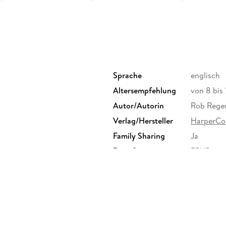
Sprache
englisch
Altersempfehlung
von 8 bis 
Autor/Autorin
Rob Reger
Verlag/Hersteller
HarperCol
Family Sharing
Ja
Dateiformat
EPUB