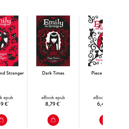
and Stranger
Dark Times
Piece of Mind
k epub
eBook epub
eBook epub
39 €
8,79 €
6,49 €
*
*
*