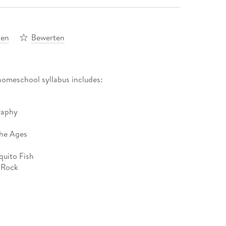
len
Bewerten
homeschool syllabus includes:
raphy
the Ages
quito Fish
 Rock
rary Felines
s
Enemies