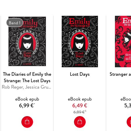
13. Techniques in Parallel
Band 1
The Diaries of Emily the
Lost Days
Stranger 
Strange: The Lost Days
Rob Reger, Jessica Gruner
eBook epub
eBook epub
eBoo
6,99 €
6,49 €
5,
*
6
6,89 €