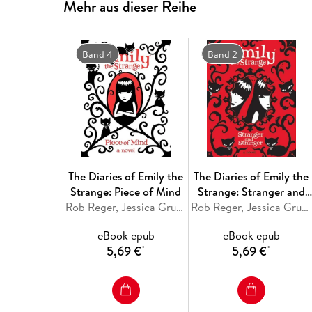
Mehr aus dieser Reihe
Band 4
Band 2
The Diaries of Emily the
The Diaries of Emily the
Strange: Piece of Mind
Strange: Stranger and
Rob Reger, Jessica Gruner
Stranger
Rob Reger, Jessica Gruner
eBook epub
eBook epub
5,69 €
5,69 €
*
*