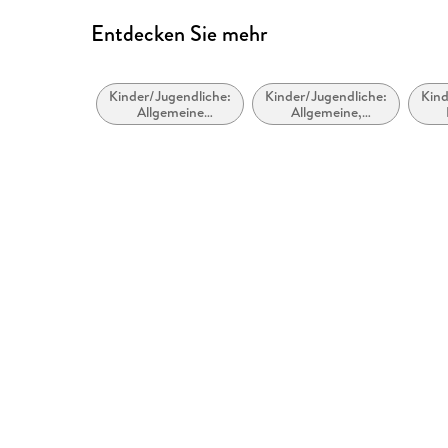
Entdecken Sie mehr
Kinder/Jugendliche:
Kinder/Jugendliche:
Kind
Allgemeine
Allgemeine,
Interessen: Katzen,
moderne und
Gru
inklusive
zeitgenössische
Geis
Großkatzen
Belletristik
un
ü