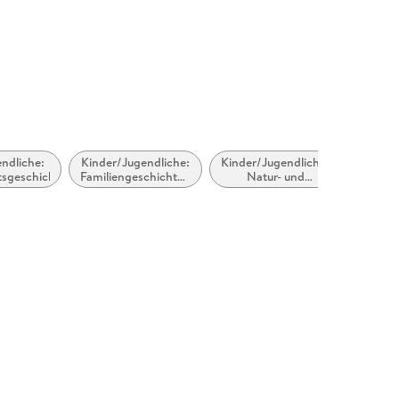
ndliche:
Kinder/Jugendliche:
Kinder/Jugendliche:
Kinder
tsgeschichten
Familiengeschichten
Natur- und
Lustig
/Geschichten übers
Tiergeschichten
Zuhause