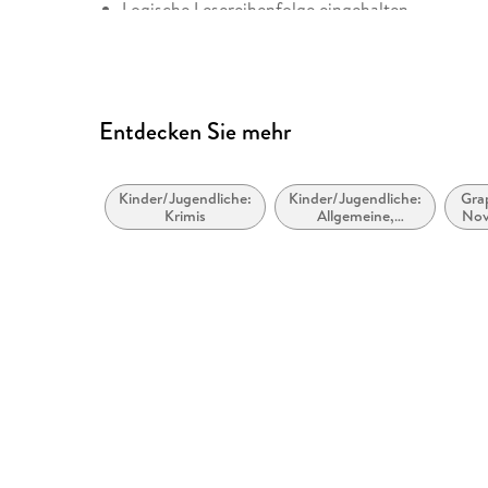
Logische Lesereihenfolge eingehalten
Weitere Hinweise: AccessibilityFeedback@harpe
Entdecken Sie mehr
Kinder/Jugendliche:
Kinder/Jugendliche:
Gra
Krimis
Allgemeine,
Nov
moderne und
Com
zeitgenössische
Man
Belletristik
Fant
Esot