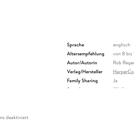
Sprache
englisch
Altersempfehlung
von 8 bis 
Autor/Autorin
Rob Reger
Verlag/Hersteller
HarperCol
Family Sharing
Ja
Dateiformat
EPUB
ms deaktiviert