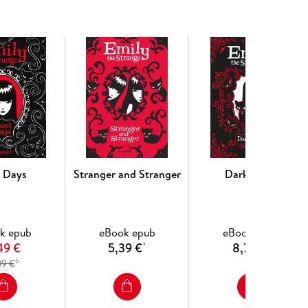
 deepest wish
t Days
Stranger and Stranger
Dark Times
laim inheritance!
k epub
eBook epub
eBook epub
49 €
5,39 €
8,79 €
*
*
6
89 €