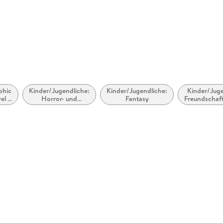
rcollins.com
phic
Kinder/Jugendliche:
Kinder/Jugendliche:
Kinder/Juge
el /
Horror- und
Fantasy
Freundschaf
ic /
Gruselgeschichten,
ga:
Geistergeschichten,
asy,
Schocker,
erik
unheimliche und
übernatürliche
Geschichten