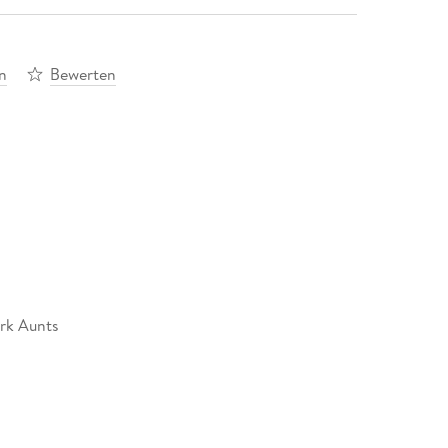
n
Bewerten
rk Aunts
sk