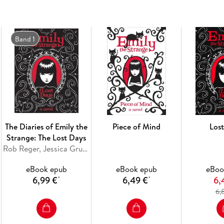
7. Thwart Thought Thief
8. Endure hero worship
Band 1
9. Grant ancestral enemy's
10. Save cat-napped kitty
11. Summon black rock
12. Defeat Shady Uncles
The Diaries of Emily the
Piece of Mind
Los
13. Guard family legacy & c
Strange: The Lost Days
Rob Reger, Jessica Gruner
eBook epub
eBook epub
eBoo
6,99 €
6,49 €
6,
*
*
6,