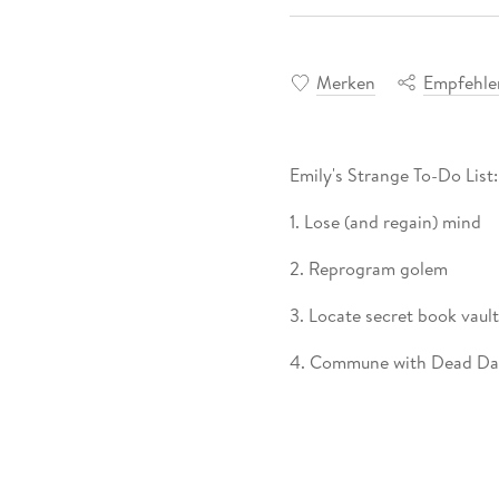
Merken
Empfehle
Emily's Strange To-Do List:
1. Lose (and regain) mind
2. Reprogram golem
3. Locate secret book vault
4. Commune with Dead Da
5. Rescue Cousin Jakey
6. Redecorate souvenir kio