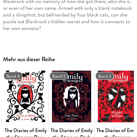
Blackrock with no memory of how she got there, who she is,
or even of her own name. Armed with only a blank notebook
and a slingshot, but befriended by four black cats, can she
puzzle out Blackrock's hidden secret and how it connects to
her own amnesia?
Internationally known, and instantly recognizable, thirteen-
year-old Emily is a mad scientist, a cat lover, and a rock
guitarist whose unequivocal message is that your greatest
Mehr aus dieser Reihe
strength lies in being yourself. Told in Emily's inimitable first-
person narrative, this quirky and irresistible tale is part
mystery, part adventure, and wholly strange.
Band 4
Band 3
Band 2
Read all the wildly inventive adventures of Emily the Strange:
The Diaries of Emily the Strange: The Lost Days
The Diaries of Emily
The Diaries of Emily
The Diaries of Emil