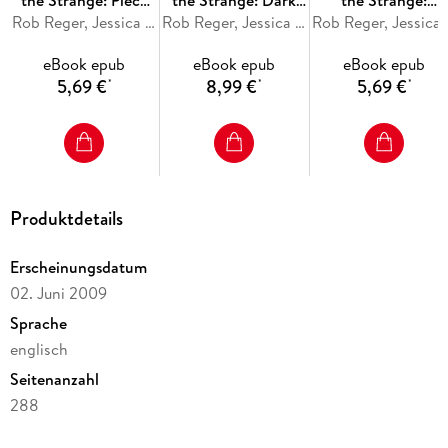
the Strange: Piece
the Strange: Dark
the Strange:
of Mind
Rob Reger, Jessica Gruner
Times
Rob Reger, Jessica Gruner
Stranger and
Rob Reg
Stranger
The Diaries of Emily the Strange: Stranger and Stranger
eBook epub
eBook epub
eBook epub
5,69 €
8,99 €
5,69 €
*
*
*
The Diaries of Emily the Strange: Dark Times
Produktdetails
The Diaries of Emily the Strange: Piece of Mind
Erscheinungsdatum
02. Juni 2009
Sprache
englisch
Seitenanzahl
288
Altersempfehlung