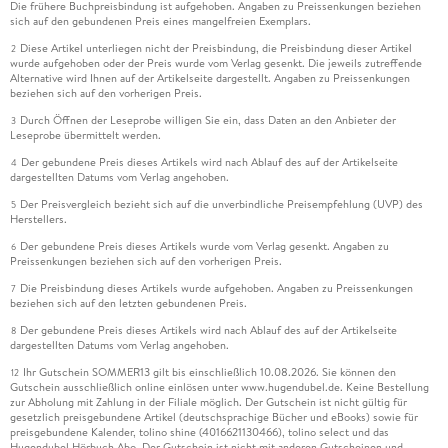
Die frühere Buchpreisbindung ist aufgehoben. Angaben zu Preissenkungen beziehen
sich auf den gebundenen Preis eines mangelfreien Exemplars.
Diese Artikel unterliegen nicht der Preisbindung, die Preisbindung dieser Artikel
2
wurde aufgehoben oder der Preis wurde vom Verlag gesenkt. Die jeweils zutreffende
Alternative wird Ihnen auf der Artikelseite dargestellt. Angaben zu Preissenkungen
beziehen sich auf den vorherigen Preis.
Durch Öffnen der Leseprobe willigen Sie ein, dass Daten an den Anbieter der
3
Leseprobe übermittelt werden.
Der gebundene Preis dieses Artikels wird nach Ablauf des auf der Artikelseite
4
dargestellten Datums vom Verlag angehoben.
Der Preisvergleich bezieht sich auf die unverbindliche Preisempfehlung (UVP) des
5
Herstellers.
Der gebundene Preis dieses Artikels wurde vom Verlag gesenkt. Angaben zu
6
Preissenkungen beziehen sich auf den vorherigen Preis.
Die Preisbindung dieses Artikels wurde aufgehoben. Angaben zu Preissenkungen
7
beziehen sich auf den letzten gebundenen Preis.
Der gebundene Preis dieses Artikels wird nach Ablauf des auf der Artikelseite
8
dargestellten Datums vom Verlag angehoben.
Ihr Gutschein SOMMER13 gilt bis einschließlich 10.08.2026. Sie können den
12
Gutschein ausschließlich online einlösen unter www.hugendubel.de. Keine Bestellung
zur Abholung mit Zahlung in der Filiale möglich. Der Gutschein ist nicht gültig für
gesetzlich preisgebundene Artikel (deutschsprachige Bücher und eBooks) sowie für
preisgebundene Kalender, tolino shine (4016621130466), tolino select und das
Hugendubel Hörbuch Abo. Der Gutschein ist nicht mit anderen Gutscheinen und