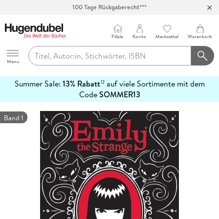
100 Tage Rückgaberecht***
Abholung in über 100 Filialen
Filiale
Konto
Merkzettel
Warenkorb
Hugendubel
Menu
Summer Sale:
13% Rabatt
auf viele Sortimente mit dem
12
mehr
Code
SOMMER13
erfahren
Band 1