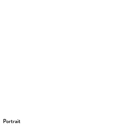
EPUB
ISBN
9780061912382
Portrait