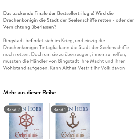
Das packende Finale der Bestsellertrilogie! Wird die
Drachenkönigin die Stadt der Seelenschiffe retten - oder der
Vernichtung überlassen?
Bingstadt befindet sich im Krieg, und einzig die
Drachenkönigin Tintaglia kann die Stadt der Seelenschiffe
noch retten. Doch um sie zu überzeugen, ihnen zu helfen,
müssten die Händler von Bingstadt ihre Macht und ihren
Wohlstand aufgeben. Kann Althea Vestrit ihr Volk davon
überzeugen? Dabei hat die junge Kapitänin eigentlich andere
Sorgen. Endlich kann sie um ihr Seelenschiff Viviace kämpfen
und ihm zeigen, dass sie zusammengehören. Doch die Zeit in
Mehr aus dieser Reihe
der Gesellschaft des Piraten Kennit hat Viviace verändert.
Sind Kapitänin und Seelenschiff wirklich noch für einander
bestimmt?
Band 2
Band 1
Dieser Roman ist bereits in zwei Teilen erschienen unter den
Titeln 'Die Zauberschiffe 5 - Die vergessene Stadt' und 'Die
Zauberschiffe 6 - Herrscher der drei Reiche'. Diese Ausgabe
wurde komplett überarbeitet und aktualisiert.