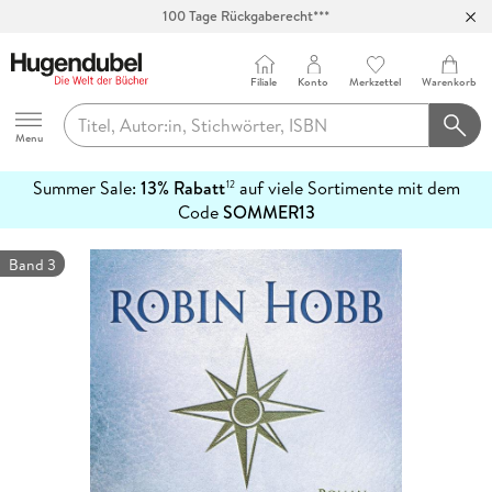
100 Tage Rückgaberecht***
Abholung in über 100 Filialen
Filiale
Konto
Merkzettel
Warenkorb
Hugendubel
Menu
Summer Sale:
13% Rabatt
auf viele Sortimente mit dem
12
mehr
Code
SOMMER13
erfahren
Band 3