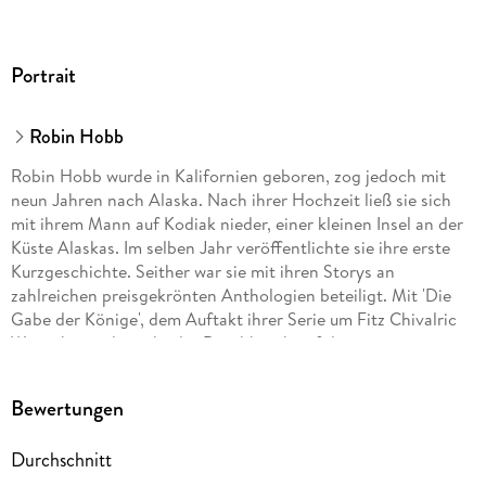
Portrait
Robin Hobb
Robin Hobb wurde in Kalifornien geboren, zog jedoch mit
neun Jahren nach Alaska. Nach ihrer Hochzeit ließ sie sich
mit ihrem Mann auf Kodiak nieder, einer kleinen Insel an der
Küste Alaskas. Im selben Jahr veröffentlichte sie ihre erste
Kurzgeschichte. Seither war sie mit ihren Storys an
zahlreichen preisgekrönten Anthologien beteiligt. Mit 'Die
Gabe der Könige', dem Auftakt ihrer Serie um Fitz Chivalric
Weitseher, gelang ihr der Durchbruch auf dem
internationalen Fantasy-Markt. Ihre Bücher wurden seither
millionenfach verkauft und sind Dauergäste auf der New-
Bewertungen
York-Times-Bestsellerliste. Im November 2021 wurde ihr der
renommierte World Fantasy Award für ihr Lebenswerk
Durchschnitt
verliehen. Robin Hobb hat vier Kinder und lebt heute in
Tacoma, Washington.