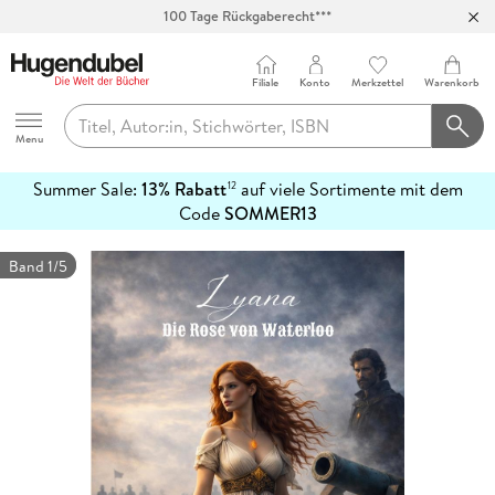
100 Tage Rückgaberecht***
Abholung in über 100 Filialen
Filiale
Konto
Merkzettel
Warenkorb
Hugendubel
Menu
Summer Sale:
13% Rabatt
auf viele Sortimente mit dem
12
mehr
Code
SOMMER13
erfahren
Band 1/5