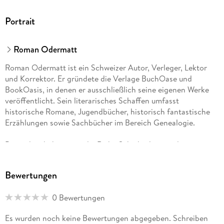
Portrait
Roman Odermatt
Roman Odermatt ist ein Schweizer Autor, Verleger, Lektor
und Korrektor. Er gründete die Verlage BuchOase und
BookOasis, in denen er ausschließlich seine eigenen Werke
veröffentlicht. Sein literarisches Schaffen umfasst
historische Romane, Jugendbücher, historisch fantastische
Erzählungen sowie Sachbücher im Bereich Genealogie.
Besonders bekannt ist die Reihe Schicksalswege der
Jahrhunderte, die historische Persönlichkeiten wie Wilhelm
Tell in erzählerischer Form neu interpretiert. Weitere Serien
Bewertungen
widmen sich Figuren der amerikanischen Pioniergeschichte
wie William Cody oder Daniel Boone. Die Lyana Saga
0 Bewertungen
verbindet historische Elemente mit fantastischen Motiven.
Es wurden noch keine Bewertungen abgegeben. Schreiben
Seine Veröffentlichungen folgen einem klaren Konzept: Jede