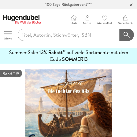
100 Tage Rückgaberecht***
Abholung in über 100 Filialen
Filiale
Konto
Merkzettel
Warenkorb
Hugendubel
Menu
Summer Sale:
13% Rabatt
auf viele Sortimente mit dem
12
mehr
Code
SOMMER13
erfahren
Band 2/5