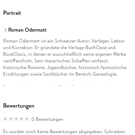
Portrait
Roman Odermatt
Roman Odermatt ist ein Schweizer Autor, Verleger, Lektor
und Korrektor. Er gründete die Verlage BuchOase und
BookOasis, in denen er ausschließlich seine eigenen Werke
veröffentlicht. Sein literarisches Schaffen umfasst
historische Romane, Jugendbücher, historisch fantastische
Erzählungen sowie Sachbücher im Bereich Genealogie.
Besonders bekannt ist die Reihe Schicksalswege der
Jahrhunderte, die historische Persönlichkeiten wie Wilhelm
Tell in erzählerischer Form neu interpretiert. Weitere Serien
Bewertungen
widmen sich Figuren der amerikanischen Pioniergeschichte
wie William Cody oder Daniel Boone. Die Lyana Saga
0 Bewertungen
verbindet historische Elemente mit fantastischen Motiven.
Es wurden noch keine Bewertungen abgegeben. Schreiben
Seine Veröffentlichungen folgen einem klaren Konzept: Jede