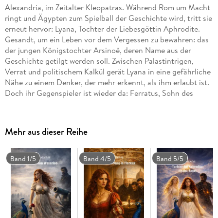
Alexandria, im Zeitalter Kleopatras. Während Rom um Macht
ringt und Ägypten zum Spielball der Geschichte wird, tritt sie
erneut hervor: Lyana, Tochter der Liebesgöttin Aphrodite.
Gesandt, um ein Leben vor dem Vergessen zu bewahren: das
der jungen Königstochter Arsinoë, deren Name aus der
Geschichte getilgt werden soll. Zwischen Palastintrigen,
Verrat und politischem Kalkül gerät Lyana in eine gefährliche
Nähe zu einem Denker, der mehr erkennt, als ihm erlaubt ist.
Doch ihr Gegenspieler ist wieder da: Ferratus, Sohn des
Mars. Und am Rand der Wüste wartet ein Rätsel aus Stein.
Ein sinnlicher Roman zwischen Mythos, Macht und Liebe.
Mehr aus dieser Reihe
Band 1/5
Band 4/5
Band 5/5