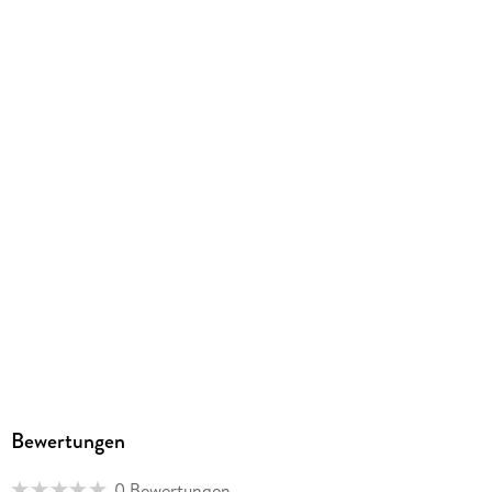
Produktart
EBOOK
Dateiformat
EPUB
ISBN
9791370172725
Bewertungen
0 Bewertungen