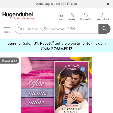
Abholung in über 100 Filialen
Filiale
Konto
Merkzettel
Warenkorb
Hugendubel
Menu
Summer Sale:
13% Rabatt
auf viele Sortimente mit dem
12
mehr
Code
SOMMER13
erfahren
Band 433