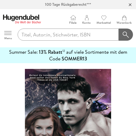
100 Tage Rückgaberecht***
Abholung in über 100 Filialen
Filiale
Konto
Merkzettel
Warenkorb
Hugendubel
Menu
Summer Sale:
13% Rabatt
auf viele Sortimente mit dem
12
mehr
Code
SOMMER13
erfahren