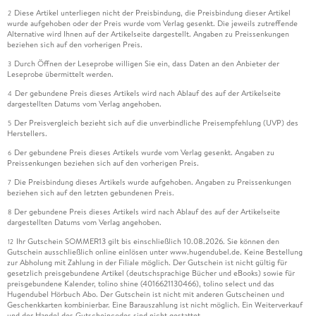
Diese Artikel unterliegen nicht der Preisbindung, die Preisbindung dieser Artikel
2
wurde aufgehoben oder der Preis wurde vom Verlag gesenkt. Die jeweils zutreffende
Alternative wird Ihnen auf der Artikelseite dargestellt. Angaben zu Preissenkungen
beziehen sich auf den vorherigen Preis.
Durch Öffnen der Leseprobe willigen Sie ein, dass Daten an den Anbieter der
3
Leseprobe übermittelt werden.
Der gebundene Preis dieses Artikels wird nach Ablauf des auf der Artikelseite
4
dargestellten Datums vom Verlag angehoben.
Der Preisvergleich bezieht sich auf die unverbindliche Preisempfehlung (UVP) des
5
Herstellers.
Der gebundene Preis dieses Artikels wurde vom Verlag gesenkt. Angaben zu
6
Preissenkungen beziehen sich auf den vorherigen Preis.
Die Preisbindung dieses Artikels wurde aufgehoben. Angaben zu Preissenkungen
7
beziehen sich auf den letzten gebundenen Preis.
Der gebundene Preis dieses Artikels wird nach Ablauf des auf der Artikelseite
8
dargestellten Datums vom Verlag angehoben.
Ihr Gutschein SOMMER13 gilt bis einschließlich 10.08.2026. Sie können den
12
Gutschein ausschließlich online einlösen unter www.hugendubel.de. Keine Bestellung
zur Abholung mit Zahlung in der Filiale möglich. Der Gutschein ist nicht gültig für
gesetzlich preisgebundene Artikel (deutschsprachige Bücher und eBooks) sowie für
preisgebundene Kalender, tolino shine (4016621130466), tolino select und das
Hugendubel Hörbuch Abo. Der Gutschein ist nicht mit anderen Gutscheinen und
Geschenkkarten kombinierbar. Eine Barauszahlung ist nicht möglich. Ein Weiterverkauf
und der Handel des Gutscheincodes sind nicht gestattet.