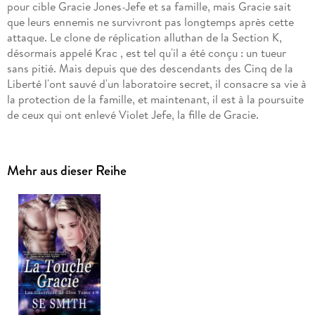
pour cible Gracie Jones-Jefe et sa famille, mais Gracie sait
que leurs ennemis ne survivront pas longtemps après cette
attaque. Le clone de réplication alluthan de la Section K,
désormais appelé Krac , est tel qu'il a été conçu : un tueur
sans pitié. Mais depuis que des descendants des Cinq de la
Liberté l'ont sauvé d'un laboratoire secret, il consacre sa vie à
la protection de la famille, et maintenant, il est à la poursuite
Mehr aus dieser Reihe
Le capitaine « Moustique » Lulu Belle Mann vit une vie de
libertée, dérivant de spatioport en spatioport à la recherche
de trésors insolites, et sur la station spatiale de Pyrus, elle en
trouve deux qu'elle veut absolument ! Le premier est le
nouveau module de navigation dont elle a désespérément
besoin, et le deuxième est la plus adorable des petites filles