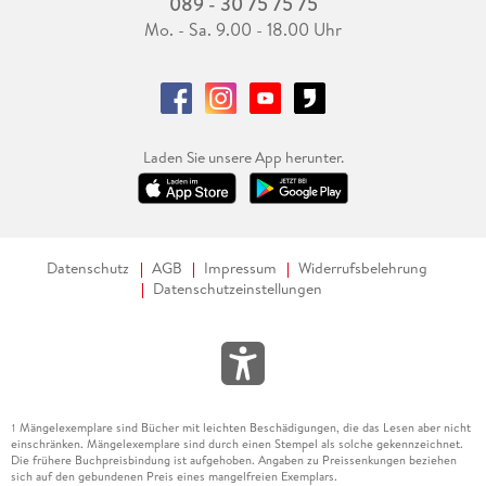
089 - 30 75 75 75
Mo. - Sa. 9.00 - 18.00 Uhr
Laden Sie unsere App herunter.
Datenschutz
AGB
Impressum
Widerrufsbelehrung
Datenschutzeinstellungen
Mängelexemplare sind Bücher mit leichten Beschädigungen, die das Lesen aber nicht
1
einschränken. Mängelexemplare sind durch einen Stempel als solche gekennzeichnet.
Die frühere Buchpreisbindung ist aufgehoben. Angaben zu Preissenkungen beziehen
sich auf den gebundenen Preis eines mangelfreien Exemplars.