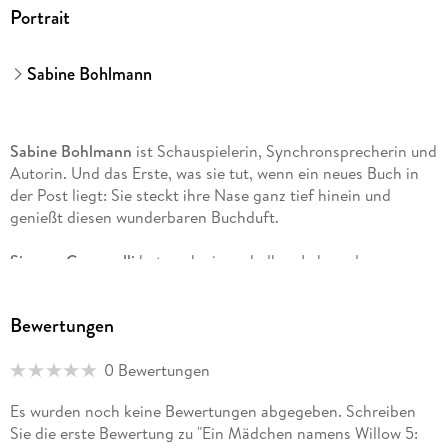
Portrait
Sabine Bohlmann
Sabine Bohlmann
ist Schauspielerin, Synchronsprecherin und
Autorin. Und das Erste, was sie tut, wenn ein neues Buch in
der Post liegt: Sie steckt ihre Nase ganz tief hinein und
genießt diesen wunderbaren Buchduft.
Simona Ceccarelli
hat nach einem halben Leben als
Medizinalchemikerin den Laborkittel gegen den Bleistift
eingetauscht, um ihrem Kindheitstraum nachzugehen. Sie
Bewertungen
lebt mit ihrem Mann, zwei Kindern, drei Nationalitäten und
vier Sprachen in Basel.
0 Bewertungen
Es wurden noch keine Bewertungen abgegeben. Schreiben
Sie die erste Bewertung zu "Ein Mädchen namens Willow 5: