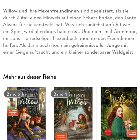
Willow und ihre Hexenfreundinnen
sind begeistert, als sie
durch Zufall einen Hinweis auf einen Schatz finden, den Tante
Alwina für sie versteckt hat. Was sich zunächst anfühlt wie
ein Spiel, wird allerdings bald ernst. Und nicht mal Grimmoor,
ihr sonst so redseliges Hexenbuch, möchte den Freundinnen
helfen. Als dann auch noch ein
geheimnisvoller Junge
mit
einer Geige auftaucht und ein kleiner
sonderbarer Waldgeist
erwacht, merken die Mädchen, dass irgendetwas nicht mit
rechten Dingen zugeht. Alle scheinen plötzlich hinter diesem
Schatz her zu sein - selbst
ein uralter Magier
findet den Weg
Mehr aus dieser Reihe
in Willows Wald. Doch wem kann Willow trauen? Den
Junghexen wird nach und nach bewusst, dass dies
einer der
wertvollsten Schätze der Welt
sein muss. Doch werden sie es
Band 6
Band 4
schaffen, als Erste das Geheimnis zu lüften?
In dieser Serie bereits erschienen:
Ein Mädchen namens Willow (1)
Ein Mädchen namens Willow - Waldgeflüster (2)
Ein Mädchen namens Willow - Flügelrauschen (3)