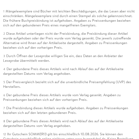
Mängelexemplare sind Bücher mit leichten Beschädigungen, die das Lesen aber nicht
1
einschränken. Mängelexemplare sind durch einen Stempel als solche gekennzeichnet.
Die frühere Buchpreisbindung ist aufgehoben. Angaben zu Preissenkungen beziehen
sich auf den gebundenen Preis eines mangelfreien Exemplars.
Diese Artikel unterliegen nicht der Preisbindung, die Preisbindung dieser Artikel
2
wurde aufgehoben oder der Preis wurde vom Verlag gesenkt. Die jeweils zutreffende
Alternative wird Ihnen auf der Artikelseite dargestellt. Angaben zu Preissenkungen
beziehen sich auf den vorherigen Preis.
Durch Öffnen der Leseprobe willigen Sie ein, dass Daten an den Anbieter der
3
Leseprobe übermittelt werden.
Der gebundene Preis dieses Artikels wird nach Ablauf des auf der Artikelseite
4
dargestellten Datums vom Verlag angehoben.
Der Preisvergleich bezieht sich auf die unverbindliche Preisempfehlung (UVP) des
5
Herstellers.
Der gebundene Preis dieses Artikels wurde vom Verlag gesenkt. Angaben zu
6
Preissenkungen beziehen sich auf den vorherigen Preis.
Die Preisbindung dieses Artikels wurde aufgehoben. Angaben zu Preissenkungen
7
beziehen sich auf den letzten gebundenen Preis.
Der gebundene Preis dieses Artikels wird nach Ablauf des auf der Artikelseite
8
dargestellten Datums vom Verlag angehoben.
Ihr Gutschein SOMMER13 gilt bis einschließlich 10.08.2026. Sie können den
12
Gutschein ausschließlich online einlösen unter www.hugendubel.de. Keine Bestellung