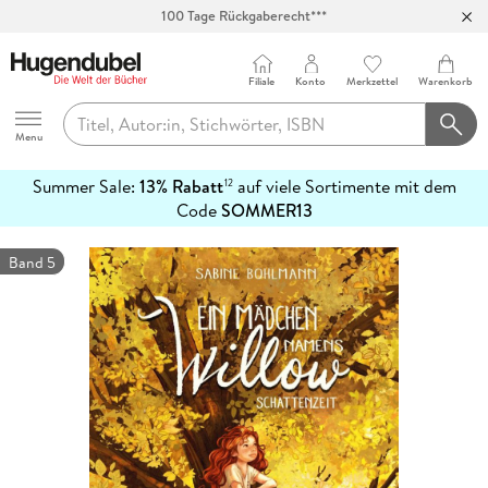
100 Tage Rückgaberecht***
Abholung in über 100 Filialen
Filiale
Konto
Merkzettel
Warenkorb
Hugendubel
Menu
Summer Sale:
13% Rabatt
auf viele Sortimente mit dem
12
mehr
Code
SOMMER13
erfahren
Band 5