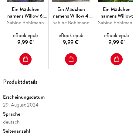
Ein Mädchen namens Willow - Nebeltanz (4)
Ein Mädchen namens Willow - Zwischenzeit (6)
Ein Mädchen
Ein Mädchen
Ein Mädchen
Ein Mädchen namens Willow-Stoffbeutel
namens Willow 6:
namens Willow 4:
namens Willow:
Mein Willow-Waldtagebuch
Sabine Bohlmann
Zwischenzeit
Sabine Bohlmann
Nebeltanz
Sabine Bohlmann
Filmbuch
Ein Mädchen namens Willow. Krafttierkarten - Finde deinen
magischen Begleiter
eBook epub
eBook epub
eBook epub
Mein Willow-Freundebuch
9,99 €
9,99 €
9,99 €
*
*
*
Ein Mädchen namens Willow. Willow-Amulett
Begeisterte Leserstimmen:
Produktdetails
"Meine 9-jährige Tochter war von der Geschichte gefesselt
und konnte das Buch nicht mehr weglegen."
Erscheinungsdatum
29. August 2024
"Dieses Buch ist mit sehr viel Liebe geschrieben und
traumhaft schön illustriert. Mein Sohn und ich sind voll
Sprache
begeistert und hoffen auf eine Fortsetzung. Danke für dieses
deutsch
toll Buch!"
Seitenanzahl