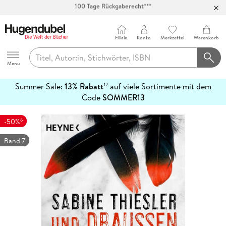
Abholung in über 100 Filialen
Filiale
Konto
Merkzettel
Warenkorb
Hugendubel
Menu
Summer Sale:
13% Rabatt
auf viele Sortimente mit dem
12
mehr
Code
SOMMER13
erfahren
6
-50%
Band 7