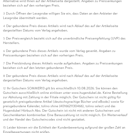
Alternative wird Ihnen auf der Artikelseite dargestellt. Angaben zu Preissenkungen
beziehen sich auf den vorherigen Preis.
Durch Öffnen der Leseprobe willigen Sie ein, dass Daten an den Anbieter der
3
Leseprobe übermittelt werden.
Der gebundene Preis dieses Artikels wird nach Ablauf des auf der Artikelseite
4
dargestellten Datums vom Verlag angehoben.
Der Preisvergleich bezieht sich auf die unverbindliche Preisempfehlung (UVP) des
5
Herstellers.
Der gebundene Preis dieses Artikels wurde vom Verlag gesenkt. Angaben zu
6
Preissenkungen beziehen sich auf den vorherigen Preis.
Die Preisbindung dieses Artikels wurde aufgehoben. Angaben zu Preissenkungen
7
beziehen sich auf den letzten gebundenen Preis.
Der gebundene Preis dieses Artikels wird nach Ablauf des auf der Artikelseite
8
dargestellten Datums vom Verlag angehoben.
Ihr Gutschein SOMMER13 gilt bis einschließlich 10.08.2026. Sie können den
12
Gutschein ausschließlich online einlösen unter www.hugendubel.de. Keine Bestellung
zur Abholung mit Zahlung in der Filiale möglich. Der Gutschein ist nicht gültig für
gesetzlich preisgebundene Artikel (deutschsprachige Bücher und eBooks) sowie für
preisgebundene Kalender, tolino shine (4016621130466), tolino select und das
Hugendubel Hörbuch Abo. Der Gutschein ist nicht mit anderen Gutscheinen und
Geschenkkarten kombinierbar. Eine Barauszahlung ist nicht möglich. Ein Weiterverkauf
und der Handel des Gutscheincodes sind nicht gestattet.
Leider können wir die Echtheit der Kundenbewertung aufgrund der großen Zahl an
15
Einzelbewertungen nicht prüfen.