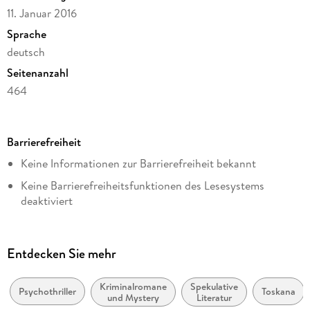
11. Januar 2016
Sprache
deutsch
Seitenanzahl
464
Dateigröße
3,23 MB
Barrierefreiheit
Reihe
Keine Informationen zur Barrierefreiheit bekannt
Donato Neri, 7
Keine Barrierefreiheitsfunktionen des Lesesystems
Autor/Autorin
deaktiviert
Sabine Thiesler
Weitere Hinweise:
Verlag/Hersteller
https://www.penguin.de/barrierefreiheit,
Penguin Random House
Entdecken Sie mehr
barrierefreiheit@penguinrandomhouse.de
Kopierschutz
mit Wasserzeichen versehen
Kriminalromane
Spekulative
Psychothriller
Toskana
und Mystery
Literatur
Family Sharing