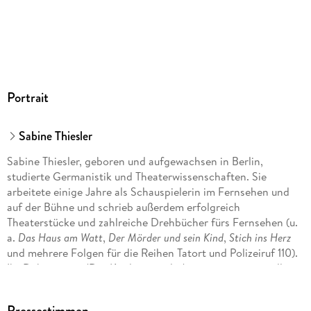
Portrait
Sabine Thiesler
Sabine Thiesler, geboren und aufgewachsen in Berlin,
studierte Germanistik und Theaterwissenschaften. Sie
arbeitete einige Jahre als Schauspielerin im Fernsehen und
auf der Bühne und schrieb außerdem erfolgreich
Theaterstücke und zahlreiche Drehbücher fürs Fernsehen (u.
a.
Das Haus am Watt
,
Der Mörder und sein Kind
,
Stich ins Herz
und mehrere Folgen für die Reihen Tatort und Polizeiruf 110).
Ihr Debütroman 'Der Kindersammler' war ein sensationeller
Erfolg, und auch all ihre weiteren Thriller standen auf der
Bestsellerliste.
Pressestimmen