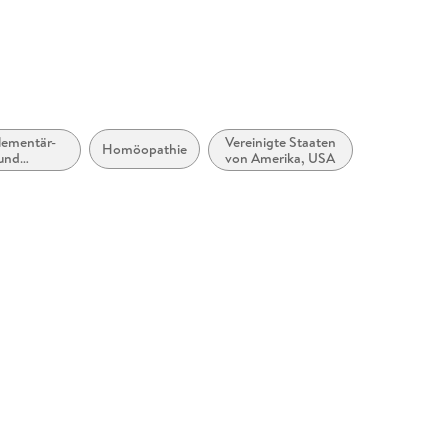
ementär-
Vereinigte Staaten
Homöopathie
und
von Amerika, USA
tivmedizin
therapien