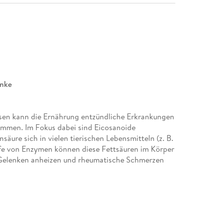
enke
ssen kann die Ernährung entzündliche Erkrankungen
mmen. Im Fokus dabei sind Eicosanoide
äure sich in vielen tierischen Lebensmitteln (z. B.
Hilfe von Enzymen können diese Fettsäuren im Körper
 Gelenken anheizen und rheumatische Schmerzen
gen Lebensmittel, die keine/wenig
m Obst und Gemüse sowie Lebensmittel mit Omega-
d Rapsöl). Die Autoren haben in ihrer Praxis sehr
 Umstellung der Patienten auf basenreiche
eschmerzen deutlich zurück. Im Ratgeber erfahren