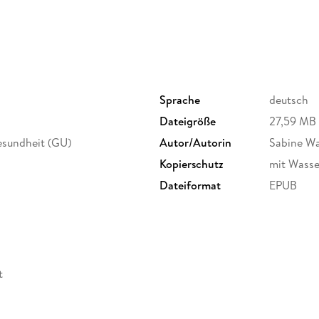
Problemzone Gelenke
Gelenkretter Basenfasten
Genussvoll Basenfasten
Bücher, die weiterhelfen
Adressen, die weiterhelfen
Basenfasten mit den Jahreszeiten
Die Basen-Top-10 für Ihre Gelenke
Sprache
deutsch
Basenfasten: so unterstützen Sie Körper und 
Dateigröße
27,59 MB
esundheit (GU)
Autor/Autorin
Sabine Wa
Kopierschutz
mit Wasse
Dateiformat
EPUB
t