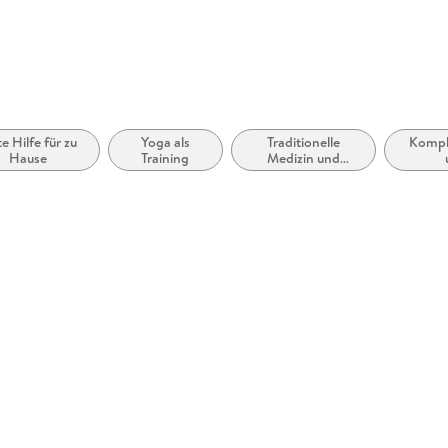
te Hilfe für zu
Yoga als
Traditionelle
Kompl
Hause
Training
Medizin und
pflanzliche
Alterna
Heilmittel
und -