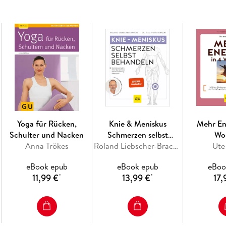
die Leser alles Wissenswerte über Gelenke, Ar
bezogen auf Eiweiß und den Säure-Basen-Haush
erfolgt dann der Einstieg in die Ernährungsums
Maßnahmen (wie z. B. Schüßler-Salze) unterstüt
Rezepte, die besonders wohltuend für die Gel
versorgen. Ein Ausblick wie der Alltag nach de
(wertvolle Eiweiße, gekeimte Hülsenfrüchte, 
Thema Basenfasten als sanfte Alternative bei
Yoga für Rücken,
Knie & Meniskus
Mehr En
Schulter und Nacken
Schmerzen selbst
Wo
Inhaltsverzeichnis
Anna Trökes
behandeln
Roland Liebscher-Bracht, Petra Bracht
Ute
Hinweis zur Optimierung
Impressum
eBook epub
eBook epub
eBoo
Wichtiger Hinweis
11,99 €
13,99 €
17,
*
*
Basenfasten für die Gelenke
Sabine Wacker
Brita Näser
Ein Wort vorab