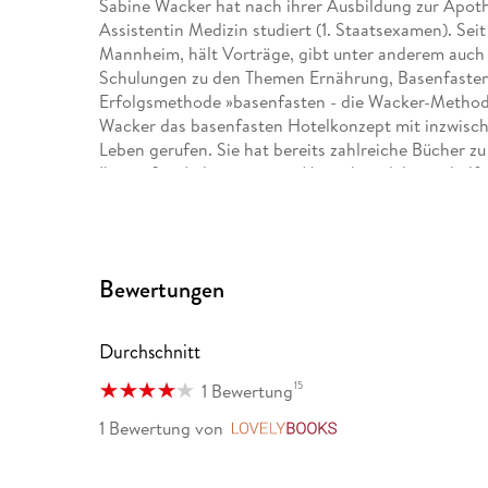
Sabine Wacker hat nach ihrer Ausbildung zur Apot
Assistentin Medizin studiert (1. Staatsexamen). Seit 
Mannheim, hält Vorträge, gibt unter anderem auch
Schulungen zu den Themen Ernährung, Basenfasten u
Erfolgsmethode »basenfasten - die Wacker-­Metho
Wacker das basenfasten Hotelkonzept mit inzwische
Leben gerufen. Sie hat bereits zahlreiche Bücher z
Ihr großes Anliegen ist es, Menschen dabei zu helf
verbessern. Brita Näser ist Heilpraktikerin, Ernähr
"Ernährungsmedizin" (BTB) und arbeitet in eigener
sind Darmerkrankungen, Allergien, Schmerztherapi
Jahren ist sie als Basenfasten-Beraterin, Basenfas
Bewertungen
verschiedene naturheilkundliche Themen tätig.
Durchschnitt
15
1 Bewertung
1 Bewertung
von
LovelyBooks