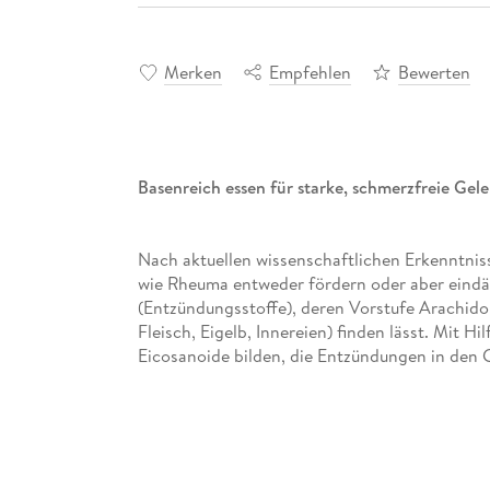
Merken
Empfehlen
Bewerten
Basenreich essen für starke, schmerzfreie Gel
Nach aktuellen wissenschaftlichen Erkenntni
wie Rheuma entweder fördern oder aber eindä
(Entzündungsstoffe), deren Vorstufe Arachidons
Fleisch, Eigelb, Innereien) finden lässt. Mit 
Eicosanoide bilden, die Entzündungen in den
verstärken. Entzündungshemmend wirken dage
Arachidonsäure enthalten. Das sind vor alle
3-Fettsäuren (fettreiche Fischsorten, Lein- un
positive Erfahrungen mit Basenfasten und der
Ernährung gemacht. Bei vielen gingen Arthros