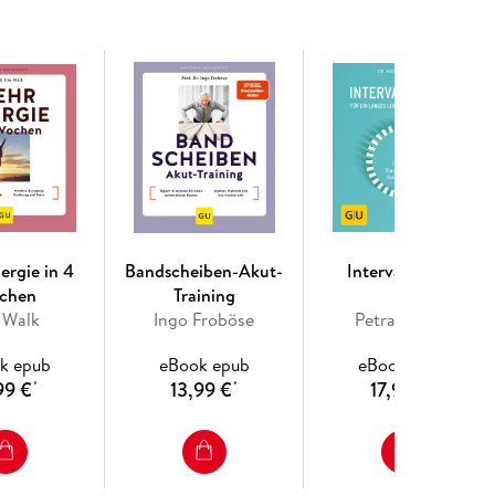
throse und die Bedeutung der Ernährung - vor allem
alt. Mit Hilfe einer einwöchigen Basenfasten-Kur
tellung. Fallbeispiele motivieren und weitere
zen dabei. Der Praxisteil bietet 40 bis 50 basische
enke sind und den Körper mit Antioxidantien
r Kur basischer wird und worauf zu achten ist
Omega-3-FS), runden das Buch ab. Das Longseller-
 Arthrose & Co. statt Medikamente und OPs.
ergie in 4
Bandscheiben-Akut-
Intervallfasten
chen
Training
 Walk
Ingo Froböse
Petra Bracht
k epub
eBook epub
eBook epub
99 €
13,99 €
17,99 €
*
*
*