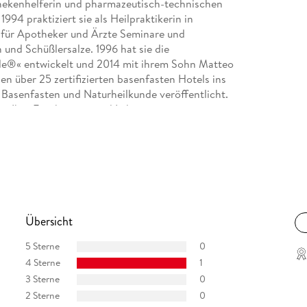
hekenhelferin und pharmazeutisch­-technischen
1994 praktiziert sie als Heilpraktikerin in
 für Apotheker und Ärzte Seminare und
nd Schüßlersalze. 1996 hat sie die
de®« entwickelt und 2014 mit ihrem Sohn Matteo
n über 25 zertifizierten basenfasten Hotels ins
u Basenfasten und Naturheilkunde veröffentlicht.
en, Ihre Ernährungs- und Lebensweise zu
ungsberaterin mit Zusatzqualifikation
 Praxis in Langen. Ihre Behandlungsschwerpunkte
en und basenreiche Ernährung. Seite mehreren
ten-Coach und Ausbilderin sowie Referentin für
Übersicht
5 Sterne
0
4 Sterne
1
3 Sterne
0
2 Sterne
0