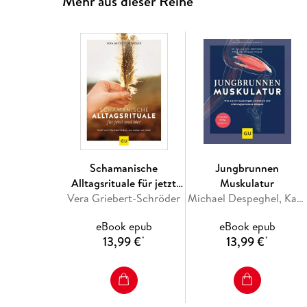
Mehr aus dieser Reihe
Schamanische
Jungbrunnen
Alltagsrituale für jetzt
Muskulatur
Vera Griebert-Schröder
und hier
Michael Despeghel, Karsten Krüger
eBook epub
eBook epub
13,99 €
13,99 €
*
*