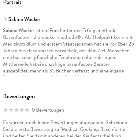
Portrait
Sabine Wacker
Sabine Wacker
ist die Frau hinter der Erfolgsmethode
Basenfasten - die wacker-methode® . Als Heilpraktikerin mit
Medizinstudium und erstem Staatsexamen hat sie vor über 25
Jahren das Basenfasten entwickelt, mit dem Ziel, Menschen
eine basische, pflanzliche Ernährung näherzubringen.
Mittlerweile hat sie unzählige basenfasten Berater
ausgebildet, mehr als 35 Bücher verfasst und eine eigene
Praxis in Mannheim geführt. Seit 2014 hat sie zusammen mit
ihrem Sohn Matteo das basenfasten Hotelkonzept entwickelt
und so Basenfasten in vielen zertifizierten Hotels etabliert.
Bewertungen
Das Konzept gehört mittlerweile zum wissenschaftlichen
Kreis der etablierten Fastenmethoden. Familie Wacker
0 Bewertungen
betreibt seit 2017 einen Onlineshop, in dem alles zu finden
ist, was man zum Basenfasten und für einen basenreichen
Es wurden noch keine Bewertungen abgegeben. Schreiben
Alltag danach benötigt. Natürlich in Bioqualität und ohne
Sie die erste Bewertung zu "Medical Cooking: Basenfasten"
Zusatzstoffe.
und helfen Sie damit anderen bei der Kaufentscheidung.