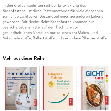
In den drei Jahrzehnten seit der Entwicklung des
Basenfastens ist diese Fastenmethode für viele Menschen
zum unverzichtbaren Bestandteil eines gesünderen Lebens
geworden. Mit Recht: Beim Basenfasten kommen nur
basische Lebensmittel auf den Tisch, die vor
gesundheitlichen Vorteilen nur so strotzen: Makro- und
Mikronährstoffe, Ballaststoffe und sekundäre Pflanzenstoffe.
Deren Wirkung auf unsere Gesundheit ist durch unzählige
Studien belegt. Sowohl beim Basenfasten als Kurprogramm
als auch bei der basischen Ernährung auf Dauer.
Mehr aus dieser Reihe
Die Wirkungen:
Die Power der basischen Lebensmittel - im
wesentlichen Obst und Gemüse - liefert unserem Körper
alles, was er für einen optimalen Stoffwechsel und für ein
gut funktionierendes Immunsystem benötigt. Gleichzeitig
verzichtet man beim Basenfasten auf Lebensmittel, deren
gesundheitsschädigende Wirkung inzwischen weitreichend
belegt ist. Insofern ist Basenfasten ein
Entlastungsprogramm für den Körper.
Die Zutaten:
Welche Lebensmittel gehören zum