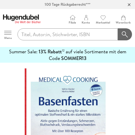
100 Tage Rückgaberecht***
Abholung in über 100 Filialen
Filiale
Konto
Merkzettel
Warenkorb
Hugendubel
Menu
Summer Sale:
13% Rabatt
auf viele Sortimente mit dem
12
mehr
Code
SOMMER13
erfahren