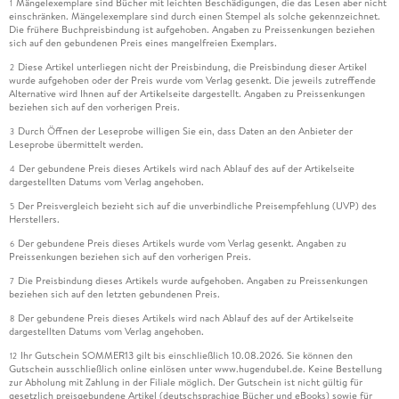
Mängelexemplare sind Bücher mit leichten Beschädigungen, die das Lesen aber nicht
1
einschränken. Mängelexemplare sind durch einen Stempel als solche gekennzeichnet.
Die frühere Buchpreisbindung ist aufgehoben. Angaben zu Preissenkungen beziehen
sich auf den gebundenen Preis eines mangelfreien Exemplars.
Diese Artikel unterliegen nicht der Preisbindung, die Preisbindung dieser Artikel
2
wurde aufgehoben oder der Preis wurde vom Verlag gesenkt. Die jeweils zutreffende
Alternative wird Ihnen auf der Artikelseite dargestellt. Angaben zu Preissenkungen
beziehen sich auf den vorherigen Preis.
Durch Öffnen der Leseprobe willigen Sie ein, dass Daten an den Anbieter der
3
Leseprobe übermittelt werden.
Der gebundene Preis dieses Artikels wird nach Ablauf des auf der Artikelseite
4
dargestellten Datums vom Verlag angehoben.
Der Preisvergleich bezieht sich auf die unverbindliche Preisempfehlung (UVP) des
5
Herstellers.
Der gebundene Preis dieses Artikels wurde vom Verlag gesenkt. Angaben zu
6
Preissenkungen beziehen sich auf den vorherigen Preis.
Die Preisbindung dieses Artikels wurde aufgehoben. Angaben zu Preissenkungen
7
beziehen sich auf den letzten gebundenen Preis.
Der gebundene Preis dieses Artikels wird nach Ablauf des auf der Artikelseite
8
dargestellten Datums vom Verlag angehoben.
Ihr Gutschein SOMMER13 gilt bis einschließlich 10.08.2026. Sie können den
12
Gutschein ausschließlich online einlösen unter www.hugendubel.de. Keine Bestellung
zur Abholung mit Zahlung in der Filiale möglich. Der Gutschein ist nicht gültig für
gesetzlich preisgebundene Artikel (deutschsprachige Bücher und eBooks) sowie für