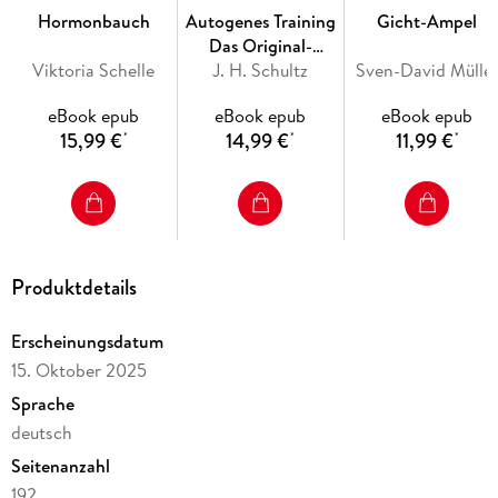
Hormonbauch
Autogenes Training
Gicht-Ampel
Basenfasten und in die basische Küche und was macht sie
Das Original-
so gesund? Warum ist Saisonalität und Regionalität so
Viktoria Schelle
Übungsbuch
J. H. Schultz
Sven-David Mülle
wichtig? Lernen Sie die 10 besten Zutaten der Basenküche
und deren Vorteile kennen.
eBook epub
eBook epub
eBook epub
Die Rezepte
: Wie köstlich und bunt die gesunde
15,99 €
14,99 €
11,99 €
*
*
*
Basenküche sein kann, zeigt Ihnen der abwechslungsreiche
Rezeptteil. Die Gerichte sind einfach und schnell
zubereitet und absolut alltagstauglich. Und mit Zutaten,
die Sie überall bekommen.
Denn Gesundheit und Genuss passen wunderbar zusammen!
Produktdetails
Erscheinungsdatum
15. Oktober 2025
Sprache
deutsch
Seitenanzahl
192