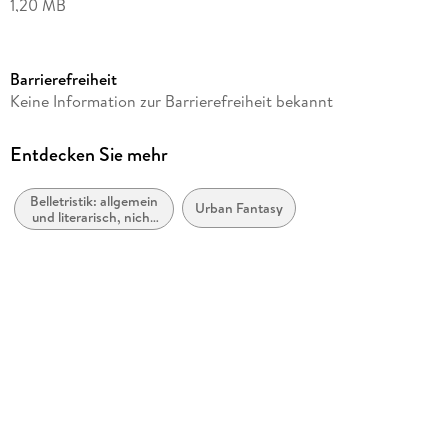
1,20 MB
Reihe
The Evanstar Chronicles
Barrierefreiheit
Autor/Autorin
Keine Information zur Barrierefreiheit bekannt
Sara Codair
Verlag/Hersteller
Entdecken Sie mehr
NineStar Press, LLC
Belletristik: allgemein
Kopierschutz
Urban Fantasy
und literarisch, nicht
mit Adobe-DRM-Kopierschutz
nach Genre
Family Sharing
Ja
Produktart
EBOOK
Dateiformat
EPUB
ISBN