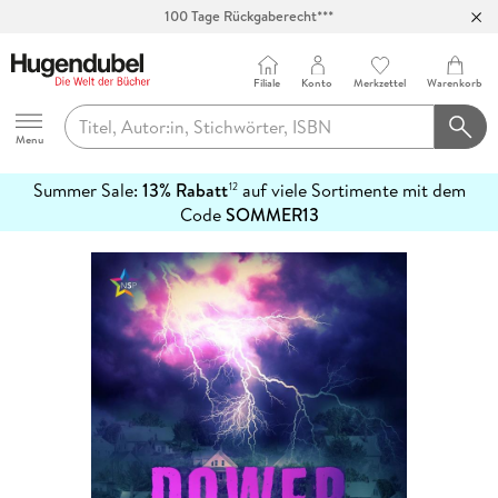
100 Tage Rückgaberecht***
Abholung in über 100 Filialen
Filiale
Konto
Merkzettel
Warenkorb
Hugendubel
Menu
Summer Sale:
13% Rabatt
auf viele Sortimente mit dem
12
mehr
Code
SOMMER13
erfahren