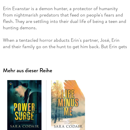
Erin Evanstar is a demon hunter, a protector of humanity
from nightmarish predators that feed on people's fears and
flesh. They are settling into their dual life of being a teen and
hunting demons.
When a tentacled horror abducts Erin's partner, José, Erin
and their family go on the hunt to get him back. But Erin gets
an ultimatum: help the Fallen Angels bring on the apocalypse
or watch José die. Erin will do anything to save José, but
fighting monsters comes with a grim price-becoming one
Mehr aus dieser Reihe
themselves.