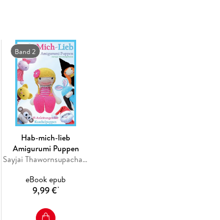
Band 2
Hab-mich-lieb
Amigurumi Puppen
Sayjai Thawornsupacharoen
eBook epub
9,99 €
*