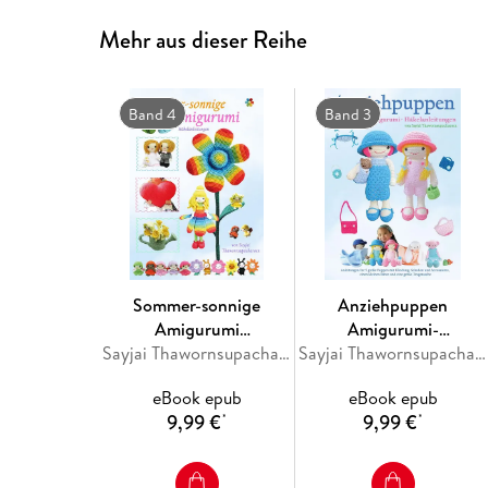
Mehr aus dieser Reihe
Band 4
Band 3
Sommer-sonnige
Anziehpuppen
Amigurumi
Amigurumi-
Häkelanleitungen
Sayjai Thawornsupacharoen
Häkelanleitungen
Sayjai Thawornsupacharoen
eBook epub
eBook epub
9,99 €
9,99 €
*
*