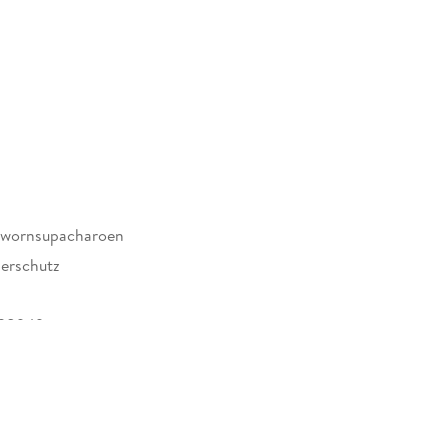
awornsupacharoen
erschutz
128949