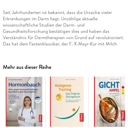
Seit Jahrhunderten ist bekannt, dass die Ursache vieler
Erkrankungen im Darm liegt. Unzählige aktuelle
wissenschaftliche Studien der Darm- und
Gesundheitsforschung bestätigen dies und haben das
Verständnis für Darmtherapien von Grund auf revolutioniert.
Das hat dem Fastenklassiker, der F. X-Mayr-Kur mit Milch
und Semmeln und ihrer sanften Variante, der Milden
Ableitungsdiät (MAD), zu neuer Bedeutung verholfen. Beide
aktivieren die Selbstheilungskräfte und helfen, den Darm
Mehr aus dieser Reihe
nachhaltig zu regenerieren. Nutzen Sie dieses spannende wie
praktische Buch mit Kurprogramm und über 100 Rezepten
Der Darm im Fokus: Erfahren Sie, warum der Darm so
wichtig für unser Immunsystem und unsere Gesundheit ist