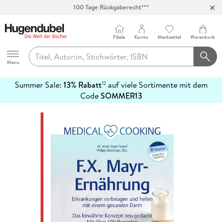
100 Tage Rückgaberecht***
Abholung in über 100 Filialen
Filiale
Konto
Merkzettel
Warenkorb
Hugendubel
Menu
Summer Sale:
13% Rabatt
auf viele Sortimente mit dem
12
mehr
Code
SOMMER13
erfahren