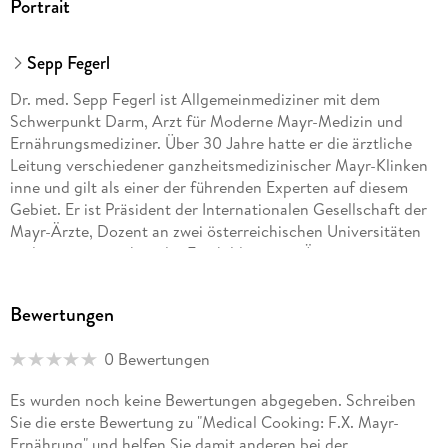
Portrait
Sepp Fegerl
Dr. med. Sepp Fegerl ist Allgemeinmediziner mit dem
Schwerpunkt Darm, Arzt für Moderne Mayr-Medizin und
Ernährungsmediziner. Über 30 Jahre hatte er die ärztliche
Leitung verschiedener ganzheitsmedizinischer Mayr-Klinken
inne und gilt als einer der führenden Experten auf diesem
Gebiet. Er ist Präsident der Internationalen Gesellschaft der
Mayr-Ärzte, Dozent an zwei österreichischen Universitäten
und engagiert sich in der Fortbildung von Ärzten.
Bewertungen
Philipp Buttinger, BSc, ist Küchenmeister, diätetisch
geschulter Koch und studierter Diätologe. Er kocht
0 Bewertungen
leidenschaftlich gerne. Ernährung als Medizin, das ist das
Motto seiner Arbeit. Aber dabei darf der Genuss nicht zu
Es wurden noch keine Bewertungen abgegeben. Schreiben
kurz kommen. Beide Themen verbindet die Milde
Sie die erste Bewertung zu "Medical Cooking: F.X. Mayr-
Ableitungsdiät. Er arbeitet als Diätologe in der
Ernährung" und helfen Sie damit anderen bei der