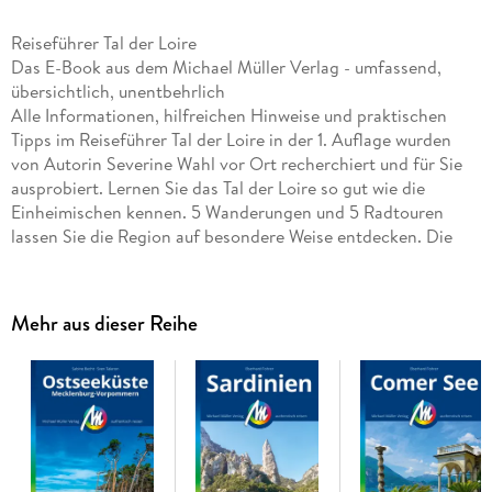
Reiseführer Tal der Loire
Das E-Book aus dem Michael Müller Verlag - umfassend,
übersichtlich, unentbehrlich
Alle Informationen, hilfreichen Hinweise und praktischen
Tipps im Reiseführer Tal der Loire in der 1. Auflage wurden
von Autorin Severine Wahl vor Ort recherchiert und für Sie
ausprobiert. Lernen Sie das Tal der Loire so gut wie die
Einheimischen kennen. 5 Wanderungen und 5 Radtouren
lassen Sie die Region auf besondere Weise entdecken. Die
Touren gibt's zum kostenlosen Download. Besonderes Extra:
30 Schlösser werden in einem eigenen Kapitel ausführlich
beschrieben.
Mehr aus dieser Reihe
Schlösser ohne Ende im Garten Frankreichs
Im Tal der Loire, zwischen Orléans und Angers, residierten
einst Frankreichs Könige. Sie und ihre adelige Entourage
haben um die 400 Schlösser und Burgen hinterlassen.
Wahrhaft Königliches hat die fruchtbare Tallandschaft aber
auch jenseits von Schlössern und Burgen zu bieten. 280
Kilometer des Loire-Tals wurden von der UNESCO zum