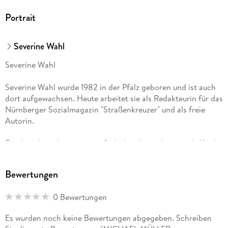
Portrait
Severine Wahl
Severine Wahl
Severine Wahl wurde 1982 in der Pfalz geboren und ist auch
dort aufgewachsen. Heute arbeitet sie als Redakteurin für das
Nürnberger Sozialmagazin "Straßenkreuzer" und als freie
Autorin.
Frankreich ist ihre erste große Liebe, die sie bereits als Kind
in unmittelbarer Grenznähe zum Elsass kennenlernte. Auch
später kehrte sie immer wieder nach Frankreich zurück: etwa
Bewertungen
nach Paris, um dort im Disneyland zu arbeiten oder nach
Lille, um dort Literatur- und Kulturwissenschaft zu studieren.
0 Bewertungen
Letztlich hat sie sich in Frankreichs charmantes Hinterland
abseits der großen Metropolen verguckt. Besonders angetan
Es wurden noch keine Bewertungen abgegeben. Schreiben
haben es ihr das gigantische Zentralmassiv sowie das Loiretal