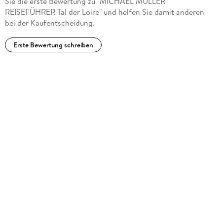
Sie die erste Bewertung zu "MICHAEL MÜLLER
mit seinen zauberhaften Flusslandschaften und quirligen
REISEFÜHRER Tal der Loire" und helfen Sie damit anderen
Städten. Nach wiederholten Aufenthalten in diesen beiden
bei der Kaufentscheidung.
Regionen sind ihre Reiseführer »Auvergne & Limousin« und
»Tal der Loire« entstanden.
Erste Bewertung schreiben