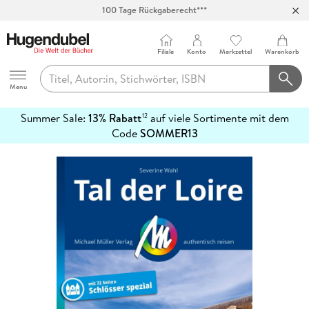
100 Tage Rückgaberecht***
Abholung in über 100 Filialen
Filiale
Konto
Merkzettel
Warenkorb
Hugendubel
Menu
Summer Sale:
13% Rabatt
auf viele Sortimente mit dem
12
mehr
Code
SOMMER13
erfahren