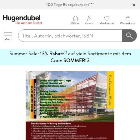
100 Tage Rückgaberecht***
Abholung in über 100 Filialen
Filiale
Konto
Merkzettel
Warenkorb
Hugendubel
Menu
Summer Sale:
13% Rabatt
auf viele Sortimente mit dem
12
mehr
Code
SOMMER13
erfahren