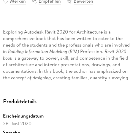
Merken
Empfehlen
Bewerten
Exploring Autodesk Revit 2020 for Architecture is a
comprehensive book that has been written to cater to the
needs of the students and the professionals who are involved
in
Building Information Modeling (BIM)
Profession.
Revit 2020
book
is a gateway to power, skill, and competence in the field
of architecture and interior presentations, drawings, and
documentations. In this book, the author has emphasized on
the
concept of designing
, creating families, quantity surveying
and material takeoff, rendering orthographic and perspective
views of building, usage of other
advanced tools
. In this book,
the chapters have been punctuated with
tips and notes
that
Produktdetails
provide additional information on the concept. The highlight
of Revit 2020 book is that each concept introduced in it is
Erscheinungsdatum
explained with the help of suitable examples for better
understanding. The simple and lucid language used in Revit
26. Juni 2020
2020 book makes it a ready reference for both beginners
Sprache