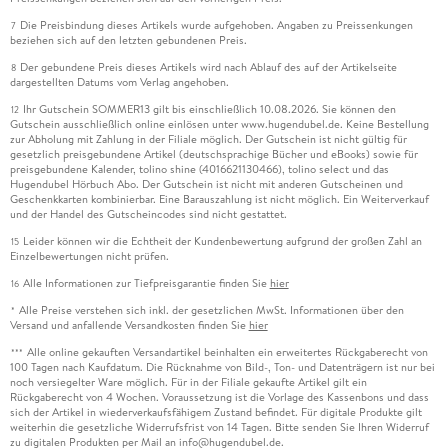
Die Preisbindung dieses Artikels wurde aufgehoben. Angaben zu Preissenkungen
7
beziehen sich auf den letzten gebundenen Preis.
Der gebundene Preis dieses Artikels wird nach Ablauf des auf der Artikelseite
8
dargestellten Datums vom Verlag angehoben.
Ihr Gutschein SOMMER13 gilt bis einschließlich 10.08.2026. Sie können den
12
Gutschein ausschließlich online einlösen unter www.hugendubel.de. Keine Bestellung
zur Abholung mit Zahlung in der Filiale möglich. Der Gutschein ist nicht gültig für
gesetzlich preisgebundene Artikel (deutschsprachige Bücher und eBooks) sowie für
preisgebundene Kalender, tolino shine (4016621130466), tolino select und das
Hugendubel Hörbuch Abo. Der Gutschein ist nicht mit anderen Gutscheinen und
Geschenkkarten kombinierbar. Eine Barauszahlung ist nicht möglich. Ein Weiterverkauf
und der Handel des Gutscheincodes sind nicht gestattet.
Leider können wir die Echtheit der Kundenbewertung aufgrund der großen Zahl an
15
Einzelbewertungen nicht prüfen.
Alle Informationen zur Tiefpreisgarantie finden Sie
hier
16
Alle Preise verstehen sich inkl. der gesetzlichen MwSt. Informationen über den
*
Versand und anfallende Versandkosten finden Sie
hier
Alle online gekauften Versandartikel beinhalten ein erweitertes Rückgaberecht von
***
100 Tagen nach Kaufdatum. Die Rücknahme von Bild-, Ton- und Datenträgern ist nur bei
noch versiegelter Ware möglich. Für in der Filiale gekaufte Artikel gilt ein
Rückgaberecht von 4 Wochen. Voraussetzung ist die Vorlage des Kassenbons und dass
sich der Artikel in wiederverkaufsfähigem Zustand befindet. Für digitale Produkte gilt
weiterhin die gesetzliche Widerrufsfrist von 14 Tagen. Bitte senden Sie Ihren Widerruf
zu digitalen Produkten per Mail an info@hugendubel.de.