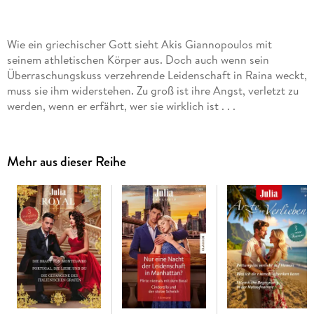
Wie ein griechischer Gott sieht Akis Giannopoulos mit
seinem athletischen Körper aus. Doch auch wenn sein
Überraschungskuss verzehrende Leidenschaft in Raina weckt,
muss sie ihm widerstehen. Zu groß ist ihre Angst, verletzt zu
Mehr aus dieser Reihe
Der gut aussehende griechische Millionär Vasso
Giannopoulos ist der faszinierendste Mann, der Zoe je
begegnet ist. Doch während sie sich nach einer Nacht in
seinen Armen eingesteht, dass sie unrettbar ihr Herz an ihn
verloren hat, scheint er nur Mitleid für sie zu empfinden,