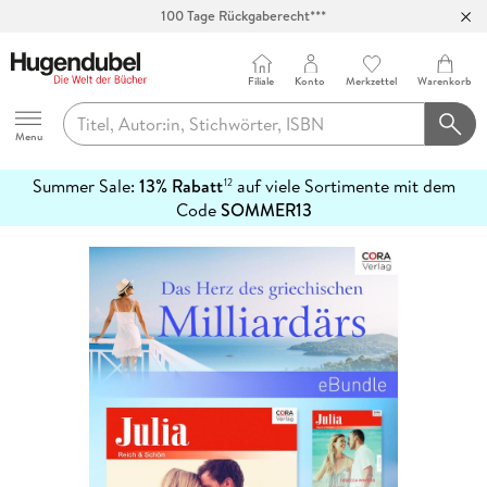
100 Tage Rückgaberecht***
Abholung in über 100 Filialen
Filiale
Konto
Merkzettel
Warenkorb
Hugendubel
Menu
Summer Sale:
13% Rabatt
auf viele Sortimente mit dem
12
mehr
Code
SOMMER13
erfahren