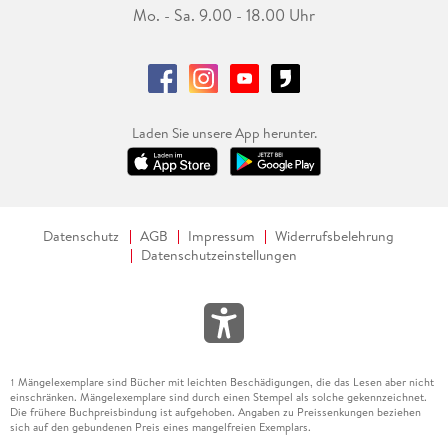
Mo. - Sa. 9.00 - 18.00 Uhr
Laden Sie unsere App herunter.
Datenschutz
AGB
Impressum
Widerrufsbelehrung
Datenschutzeinstellungen
Mängelexemplare sind Bücher mit leichten Beschädigungen, die das Lesen aber nicht
1
einschränken. Mängelexemplare sind durch einen Stempel als solche gekennzeichnet.
Die frühere Buchpreisbindung ist aufgehoben. Angaben zu Preissenkungen beziehen
sich auf den gebundenen Preis eines mangelfreien Exemplars.