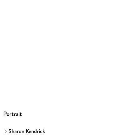
Dateiformat
EPUB
ISBN
9783733727321
Portrait
Sharon Kendrick