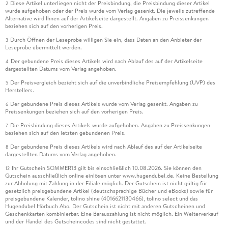
Diese Artikel unterliegen nicht der Preisbindung, die Preisbindung dieser Artikel
2
wurde aufgehoben oder der Preis wurde vom Verlag gesenkt. Die jeweils zutreffende
Alternative wird Ihnen auf der Artikelseite dargestellt. Angaben zu Preissenkungen
beziehen sich auf den vorherigen Preis.
Durch Öffnen der Leseprobe willigen Sie ein, dass Daten an den Anbieter der
3
Leseprobe übermittelt werden.
Der gebundene Preis dieses Artikels wird nach Ablauf des auf der Artikelseite
4
dargestellten Datums vom Verlag angehoben.
Der Preisvergleich bezieht sich auf die unverbindliche Preisempfehlung (UVP) des
5
Herstellers.
Der gebundene Preis dieses Artikels wurde vom Verlag gesenkt. Angaben zu
6
Preissenkungen beziehen sich auf den vorherigen Preis.
Die Preisbindung dieses Artikels wurde aufgehoben. Angaben zu Preissenkungen
7
beziehen sich auf den letzten gebundenen Preis.
Der gebundene Preis dieses Artikels wird nach Ablauf des auf der Artikelseite
8
dargestellten Datums vom Verlag angehoben.
Ihr Gutschein SOMMER13 gilt bis einschließlich 10.08.2026. Sie können den
12
Gutschein ausschließlich online einlösen unter www.hugendubel.de. Keine Bestellung
zur Abholung mit Zahlung in der Filiale möglich. Der Gutschein ist nicht gültig für
gesetzlich preisgebundene Artikel (deutschsprachige Bücher und eBooks) sowie für
preisgebundene Kalender, tolino shine (4016621130466), tolino select und das
Hugendubel Hörbuch Abo. Der Gutschein ist nicht mit anderen Gutscheinen und
Geschenkkarten kombinierbar. Eine Barauszahlung ist nicht möglich. Ein Weiterverkauf
und der Handel des Gutscheincodes sind nicht gestattet.