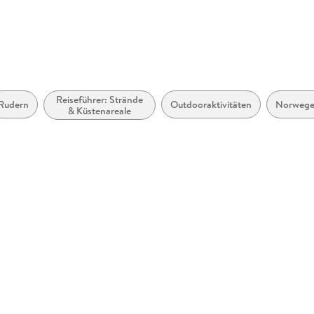
Reiseführer: Strände
Rudern
Outdooraktivitäten
Norweg
& Küstenareale