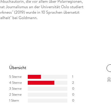
chbuchautorin, die vor allem über Polarregionen,
hat Journalismus an der Universität Oslo studiert
arkness" (2019) wurde in 10 Sprachen übersetzt
elheit" bei Goldmann.
Übersicht
5 Sterne
1
4 Sterne
2
3 Sterne
0
2 Sterne
0
1 Stern
0