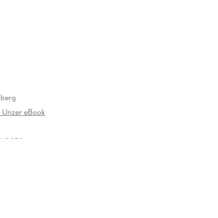
dberg
 Unzer eBook
410059