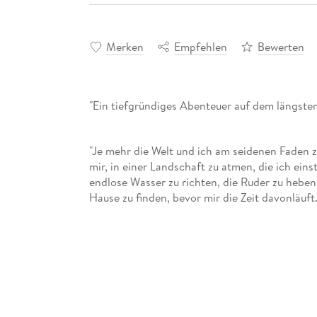
Merken
Empfehlen
Bewerten
"Ein tiefgründiges Abenteuer auf dem län
"Je mehr die Welt und ich am seidenen Faden z
mir, in einer Landschaft zu atmen, die ich ein
endlose Wasser zu richten, die Ruder zu hebe
Hause zu finden, bevor mir die Zeit davonläuft.
Am Anfang ihrer 200 Kilometer langen Reise st
und was es eigentlich bedeutet, irgendwo hin
sie in einem alten traditionellen Holzboot den