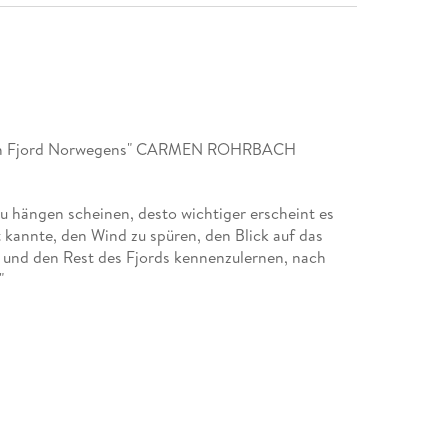
gsten Fjord Norwegens" CARMEN ROHRBACH
u hängen scheinen, desto wichtiger erscheint es
st kannte, den Wind zu spüren, den Blick auf das
n und den Rest des Fjords kennenzulernen, nach
"
ellt Sigri Sandberg sich die Frage, was Heimat ist
zugehören. Auf ihrer Suche nach Antworten rudert
 Sognefjord entlang, mit unterschiedlichen