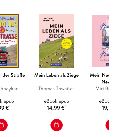
zu Hause war, bis zu dem Apfelgut im
Jahr arbeitet.
ef in die Natur und Geschichten des Fjords
äher ans Herz rückt.
r der Straße
Mein Leben als Ziege
Mein New York, dein
New York
Ubhaykar
Thomas Thwaites
Miri Bouaouina
k epub
eBook epub
eBook epub
99 €
14,99 €
19,99 €
*
*
*