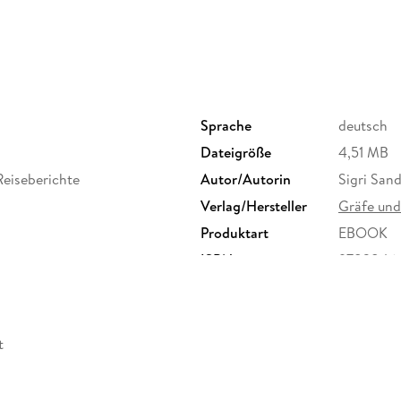
7 Herbst und Ende des Fjords
Quellen
Dank
Über die Autorin
Leseprobe
Neugierig geworden?
Sprache
deutsch
Dateigröße
4,51 MB
eiseberichte
Autor/Autorin
Sigri San
Verlag/Hersteller
Gräfe und
Produktart
EBOOK
ISBN
9783846
t