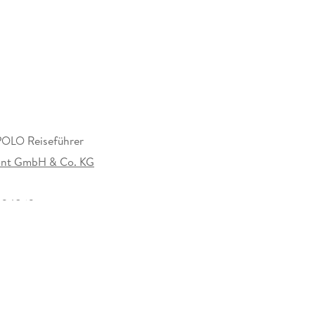
aub, typische Urlaubserlebnisse, die Reise mit
LO Reiseführer
nt GmbH & Co. KG
n MARCO POLO
ast
024862
lugszielen schnell und unkompliziert