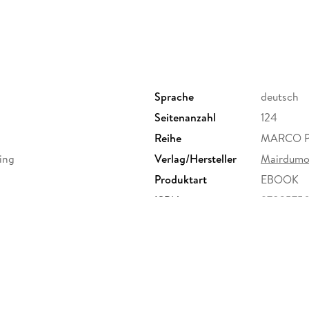
MARCO POLO
Best Of Tipps
: konkrete Ideen für einen nachhaltigen Url
Kindern und kleines Budget
Sprache
deutsch
Seitenanzahl
124
Reihe
MARCO PO
ing
Verlag/Hersteller
Mairdumo
Essen, Shopping, Sport: Stell dir mit de
Produktart
EBOOK
Insider-Tipps
das Programm zusammen, auf das du Lust h
ISBN
9783575
Erkundungstouren
zu den spannendsten Stadtvierteln und Ausf