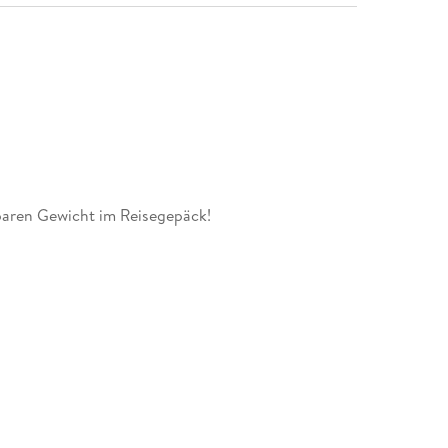
paren Gewicht im Reisegepäck!
it dem MARCO POLO Reiseführer Weimar