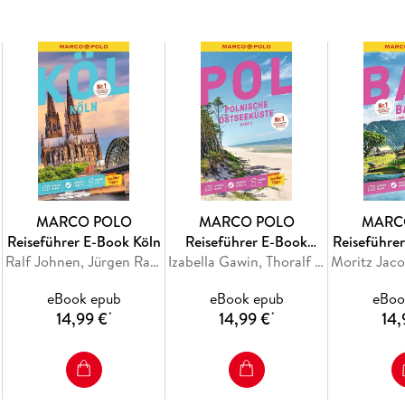
Du willst Kunst, Kultur und Party, und am be
das perfekte Ziel für deinen nächsten Städtet
wartet nur darauf, von dir entdeckt zu werde
Bibliothek, schieße ein Selfie vor dem Haus a
C. Keller mit dem MARCO POLO Reiseführer im
Das Beste zuerst: die MARCO POLO
Top-Highlights
MARCO POLO
MARCO POLO
MARC
und die MARCO POLO
Reiseführer E-Book Köln
Reiseführer E-Book
Reiseführer
Bucketlist
Ralf Johnen, Jürgen Raap
Polnische Ostseeküste,
Izabella Gawin, Thoralf Plath
Lombo
für die unvergesslichen Urlaubserlebnisse
Danzig
eBook epub
eBook epub
eBoo
14,99 €
14,99 €
14,
*
*
Der
Urlaubsplaner
für den passenden Einstieg und sprechende