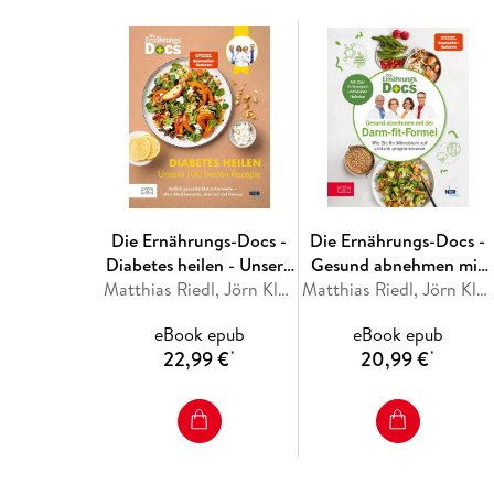
Die Ernährungs-Docs -
Die Ernährungs-Docs -
Diabetes heilen - Unsere
Gesund abnehmen mit
100 besten Rezepte
Matthias Riedl, Jörn Klasen, Silja Schäfer, Viola Andresen
der Darm-fit-Formel
Matthias Riedl, Jörn Klasen, Silja Schäfer, Viola Andresen
eBook epub
eBook epub
22,99 €
20,99 €
*
*