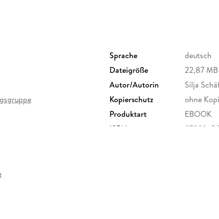
Sprache
deutsch
Dateigröße
22,87 MB
Autor/Autorin
Silja Schä
lagsgruppe
Kopierschutz
ohne Kopi
Produktart
EBOOK
ISBN
9783965
t