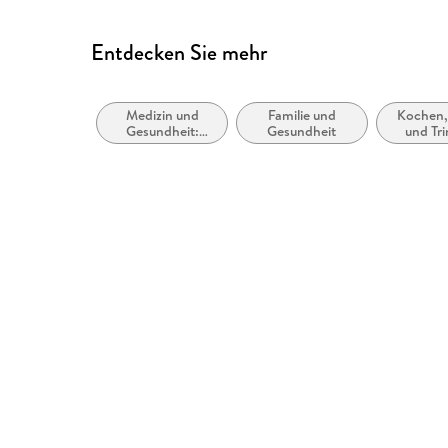
Entdecken Sie mehr
Medizin und
Familie und
Kochen,
Gesundheit:
Gesundheit
und Tri
Ratgeber,
Schreib
Sachbuch
Lebensm
Kochb