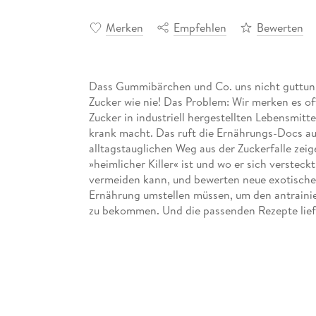
Merken
Empfehlen
Bewerten
Dass Gummibärchen und Co. uns nicht guttun, w
Zucker wie nie! Das Problem: Wir merken es oft
Zucker in industriell hergestellten Lebensmitte
krank macht. Das ruft die Ernährungs-Docs au
alltagstauglichen Weg aus der Zuckerfalle zeig
»heimlicher Killer« ist und wo er sich versteck
vermeiden kann, und bewerten neue exotische A
Ernährung umstellen müssen, um den antrainie
zu bekommen. Und die passenden Rezepte liefer
Zuckerfalle und rein in ein neues, zuckerfreies