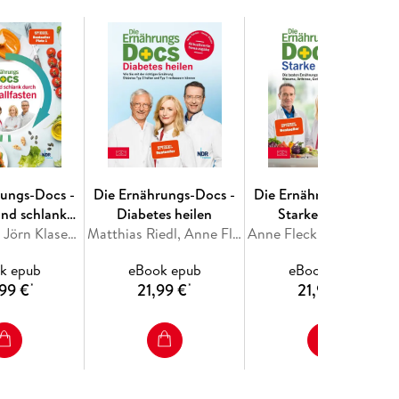
rungs-Docs -
Die Ernährungs-Docs -
Die Ernährungs-Docs -
nd schlank
Diabetes heilen
Starke Gelenke
ervallfasten
Anne Fleck, Jörn Klasen, Matthias Riedl, Silja Schäfer
Matthias Riedl, Anne Fleck, Jörn Klasen
Anne Fleck, Matthias Riedl, Jörn
k epub
eBook epub
eBook epub
99 €
21,99 €
21,99 €
*
*
*