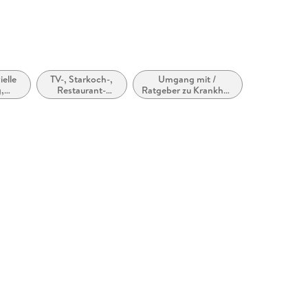
elle
TV-, Starkoch-,
Umgang mit /
,
Restaurant-
Ratgeber zu Krankheit
keiten
Kochbücher
und
Gesundheitsproblemen