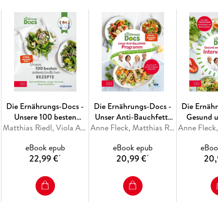
Die Ernährungs-Docs -
Die Ernährungs-Docs -
Die Ernäh
Unsere 100 besten
Unser Anti-Bauchfett-
Gesund u
antientzündlichen
Matthias Riedl, Viola Andresen, Silja Schäfer, Jörn Klasen
Programm
Anne Fleck, Matthias Riedl, Silja Schäfer, Jörn Klasen
durch Int
Rezepte
eBook epub
eBook epub
eBoo
22,99 €
20,99 €
20,
*
*