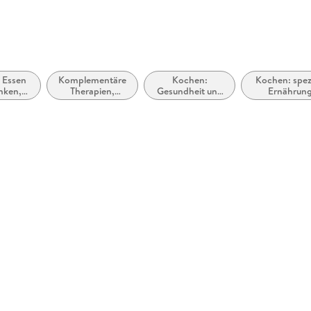
 Essen
Komplementäre
Kochen:
Kochen: spezi
nken,
Therapien,
Gesundheit und
Ernährung
en über
Heilverfahren
Vollwertkost
Unverträglich
ittel,
und Gesundheit
ücher