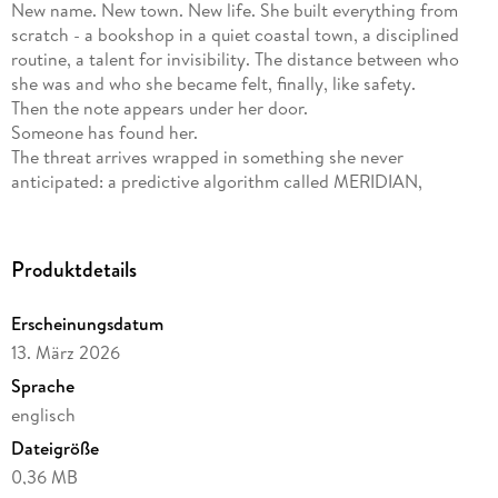
New name. New town. New life. She built everything from
scratch - a bookshop in a quiet coastal town, a disciplined
routine, a talent for invisibility. The distance between who
she was and who she became felt, finally, like safety.
Then the note appears under her door.
Someone has found her.
The threat arrives wrapped in something she never
anticipated: a predictive algorithm called MERIDIAN,
engineered to identify victims before crimes occur. The
system has analyzed thousands of data points - her
movements, her patterns, her digital shadow - and reached a
Produktdetails
conclusion with terrifying precision. Someone is coming. The
collision is mapped. The timeline is closing.
Erscheinungsdatum
But the man who comes to warn her was flagged by the same
13. März 2026
system as a danger to her life.
Daniel Hale built MERIDIAN. He knows what it can do. He
Sprache
also knows what it becomes in the wrong hands - and who is
englisch
holding it now.
Dateigröße
Emily is a journalist. She trusts evidence. She trusts her own
careful, methodical observation. What she cannot determine
0,36 MB