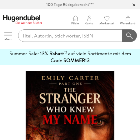
100 Tage Rückgaberecht***
Abholung in über 100 Filialen
Filiale
Konto
Merkzettel
Warenkorb
Hugendubel
Menu
Summer Sale:
13% Rabatt
auf viele Sortimente mit dem
12
mehr
Code
SOMMER13
erfahren