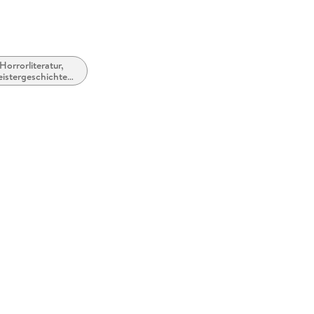
Horrorliteratur,
istergeschichten
d Übernatürliches