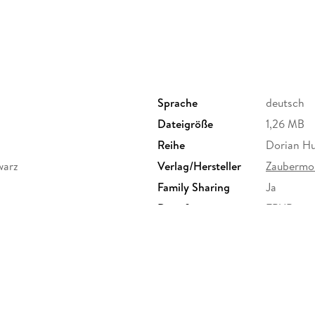
Sprache
deutsch
Dateigröße
1,26 MB
Reihe
Dorian Hu
warz
Verlag/Hersteller
Zaubermo
Family Sharing
Ja
Dateiformat
EPUB