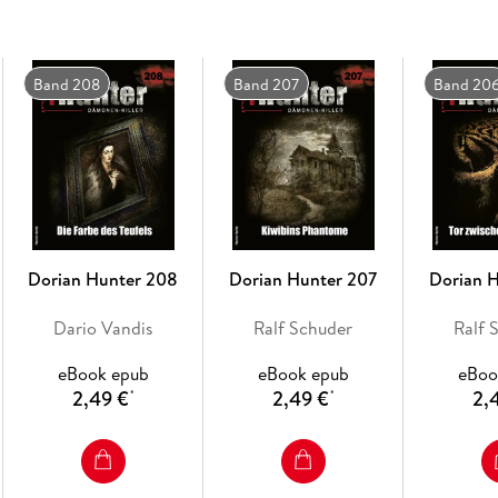
Band 208
Band 207
Band 20
Dorian Hunter 208
Dorian Hunter 207
Dorian 
Dario Vandis
Ralf Schuder
Ralf 
eBook epub
eBook epub
eBoo
2,49 €
2,49 €
2,
*
*