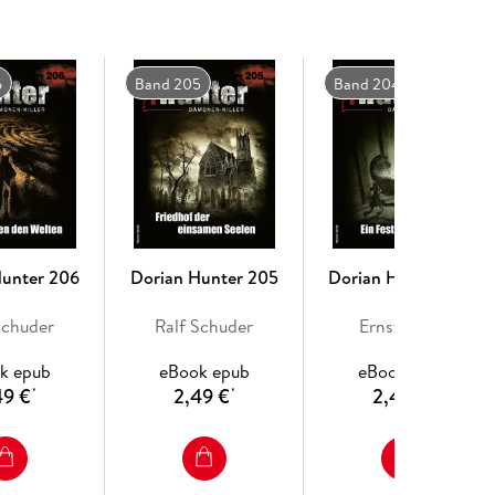
6
Band 205
Band 204
Hunter 206
Dorian Hunter 205
Dorian Hunter 204
Schuder
Ralf Schuder
Ernst Vlcek
k epub
eBook epub
eBook epub
49 €
2,49 €
2,49 €
*
*
*