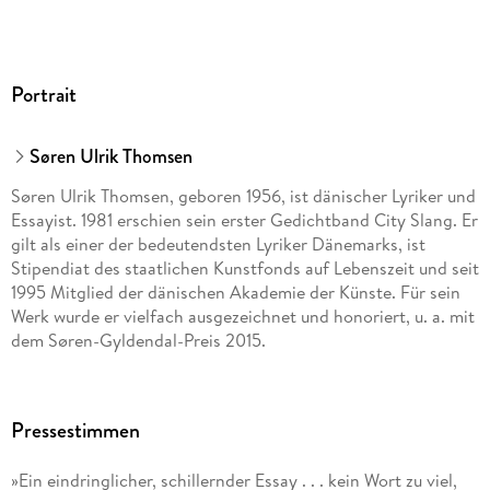
Portrait
Søren Ulrik Thomsen
Søren Ulrik Thomsen, geboren 1956, ist dänischer Lyriker und
Essayist. 1981 erschien sein erster Gedichtband City Slang. Er
gilt als einer der bedeutendsten Lyriker Dänemarks, ist
Stipendiat des staatlichen Kunstfonds auf Lebenszeit und seit
1995 Mitglied der dänischen Akademie der Künste. Für sein
Werk wurde er vielfach ausgezeichnet und honoriert, u. a. mit
dem Søren-Gyldendal-Preis 2015.
Hannes Langendörfer, geboren 1975 in Heidelberg, studierte
in Freiburg und Uppsala Skandinavistik und Germanistik. Er
Pressestimmen
lebt als Übersetzer aus dem Dänischen, Schwedischen und
Englischen in Berlin.
»Ein eindringlicher, schillernder Essay . . . kein Wort zu viel,