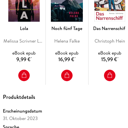
angehört, der Ort ist, von dem seine ganze Zukunft ausgehen
Lola
Noch fünf Tage
Das Narrenschiff
Melissa Scrivner Love
Helena Falke
Christoph Hein
eBook epub
eBook epub
eBook epub
9,99 €
16,99 €
15,99 €
*
*
*
Produktdetails
Erscheinungsdatum
31. Oktober 2023
Sprache