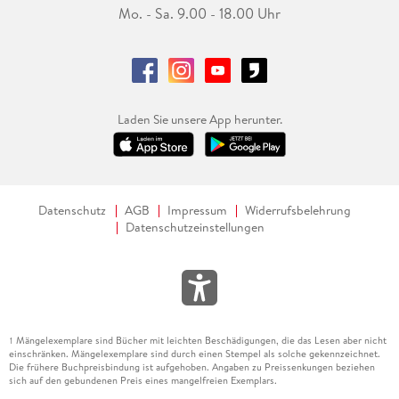
Mo. - Sa. 9.00 - 18.00 Uhr
Laden Sie unsere App herunter.
Datenschutz
AGB
Impressum
Widerrufsbelehrung
Datenschutzeinstellungen
Mängelexemplare sind Bücher mit leichten Beschädigungen, die das Lesen aber nicht
1
einschränken. Mängelexemplare sind durch einen Stempel als solche gekennzeichnet.
Die frühere Buchpreisbindung ist aufgehoben. Angaben zu Preissenkungen beziehen
sich auf den gebundenen Preis eines mangelfreien Exemplars.