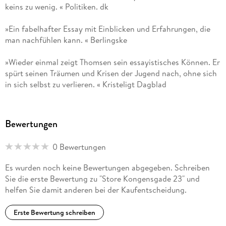
keins zu wenig. « Politiken. dk
»Ein fabelhafter Essay mit Einblicken und Erfahrungen, die
man nachfühlen kann. « Berlingske
»Wieder einmal zeigt Thomsen sein essayistisches Können. Er
spürt seinen Träumen und Krisen der Jugend nach, ohne sich
in sich selbst zu verlieren. « Kristeligt Dagblad
»Thomsen hat die beeindruckende Fähigkeit, seine
Reflexionen bis zu ihrem Kern zu erkunden. « Information
Bewertungen
»Ein überragender Essayist. « Weekendavisen
0 Bewertungen
»Kaufen Sie dieses Buch. Lesen Sie es. Leihen Sie es Ihren
Es wurden noch keine Bewertungen abgegeben. Schreiben
Freunden. Und lesen Sie es erneut. « POV International
Sie die erste Bewertung zu "Store Kongensgade 23" und
helfen Sie damit anderen bei der Kaufentscheidung.
»Søren Ulrik Thomsen hat eines der besten Bücher dieses
Jahres geschrieben. Garantiert. « Vårt Land
Erste Bewertung schreiben