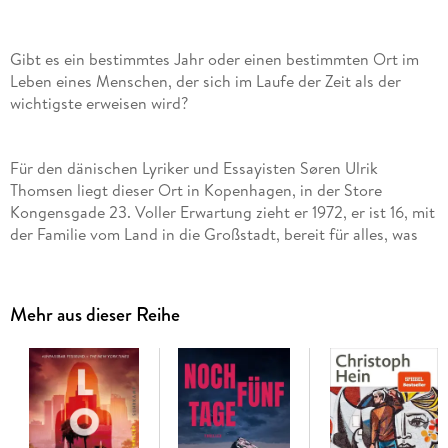
Gibt es ein bestimmtes Jahr oder einen bestimmten Ort im
Leben eines Menschen, der sich im Laufe der Zeit als der
wichtigste erweisen wird?
Für den dänischen Lyriker und Essayisten Søren Ulrik
Thomsen liegt dieser Ort in Kopenhagen, in der Store
Kongensgade 23. Voller Erwartung zieht er 1972, er ist 16, mit
der Familie vom Land in die Großstadt, bereit für alles, was
vor ihm liegt: Kultur, die erste Liebe, die Anfänge des
Schreibens. Gleichzeitig leidet seine Mutter an einer
schweren Depression mit langen Aufenthalten in
Mehr aus dieser Reihe
psychiatrischen Kliniken. In dieser Spannung zwischen Glück
und Unglück, zwischen Aufbruch und Rückzug denkt
Thomsen in elegischer, rhythmischer Prosa über das Leben
nach, darüber, warum man schreibt, über die Angst vor dem
Alter. Und über eine Wohnung, in der er nur ein Jahr lang
wohnte, die für ihn aber, obwohl sie der Vergangenheit