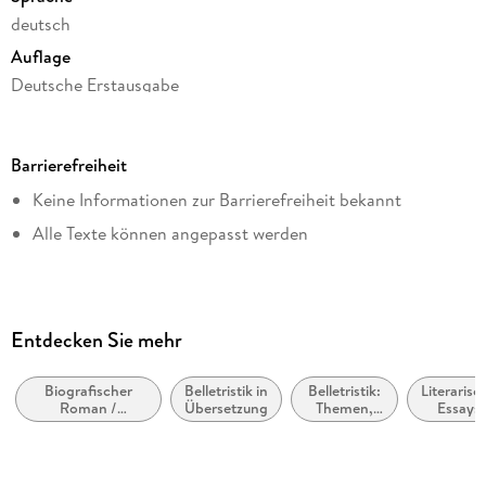
deutsch
Auflage
Deutsche Erstausgabe
Seitenanzahl
100
Barrierefreiheit
Dateigröße
Keine Informationen zur Barrierefreiheit bekannt
1,20 MB
Alle Texte können angepasst werden
Reihe
Suhrkamp Verlag
Autor/Autorin
Søren Ulrik Thomsen
Entdecken Sie mehr
Übersetzung
Hannes Langendörfer
Biografischer
Belletristik in
Belletristik:
Literarisc
Roman /
Übersetzung
Themen,
Essays
Verlag/Hersteller
Autobiografischer
Stoffe,
Roman
Motive:
Suhrkamp Verlag
Seelenleben
Originaltitel