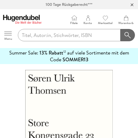
100 Tage Rückgaberecht***
Abholung in über 100 Filialen
Filiale
Konto
Merkzettel
Warenkorb
Hugendubel
Menu
Summer Sale:
13% Rabatt
auf viele Sortimente mit dem
12
mehr
Code
SOMMER13
erfahren