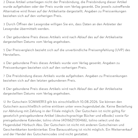
Diese Artikel unterliegen nicht der Preisbindung, die Preisbindung dieser Artikel
2
wurde aufgehoben oder der Preis wurde vom Verlag gesenkt. Die jeweils zutreffende
Alternative wird Ihnen auf der Artikelseite dargestellt. Angaben zu Preissenkungen
beziehen sich auf den vorherigen Preis.
Durch Öffnen der Leseprobe willigen Sie ein, dass Daten an den Anbieter der
3
Leseprobe übermittelt werden.
Der gebundene Preis dieses Artikels wird nach Ablauf des auf der Artikelseite
4
dargestellten Datums vom Verlag angehoben.
Der Preisvergleich bezieht sich auf die unverbindliche Preisempfehlung (UVP) des
5
Herstellers.
Der gebundene Preis dieses Artikels wurde vom Verlag gesenkt. Angaben zu
6
Preissenkungen beziehen sich auf den vorherigen Preis.
Die Preisbindung dieses Artikels wurde aufgehoben. Angaben zu Preissenkungen
7
beziehen sich auf den letzten gebundenen Preis.
Der gebundene Preis dieses Artikels wird nach Ablauf des auf der Artikelseite
8
dargestellten Datums vom Verlag angehoben.
Ihr Gutschein SOMMER13 gilt bis einschließlich 10.08.2026. Sie können den
12
Gutschein ausschließlich online einlösen unter www.hugendubel.de. Keine Bestellung
zur Abholung mit Zahlung in der Filiale möglich. Der Gutschein ist nicht gültig für
gesetzlich preisgebundene Artikel (deutschsprachige Bücher und eBooks) sowie für
preisgebundene Kalender, tolino shine (4016621130466), tolino select und das
Hugendubel Hörbuch Abo. Der Gutschein ist nicht mit anderen Gutscheinen und
Geschenkkarten kombinierbar. Eine Barauszahlung ist nicht möglich. Ein Weiterverkauf
und der Handel des Gutscheincodes sind nicht gestattet.