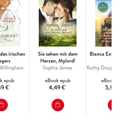
des irischen
Sie sehen mit dem
Bianca Extra Band 163
egers
Herzen, Mylord!
 Willingham
Sophia James
Kathy Douglass, Gina Wilkins, Stella Bagwell, Jules Bennett
k epub
eBook epub
eBook epub
49 €
4,49 €
5,99 €
*
*
*