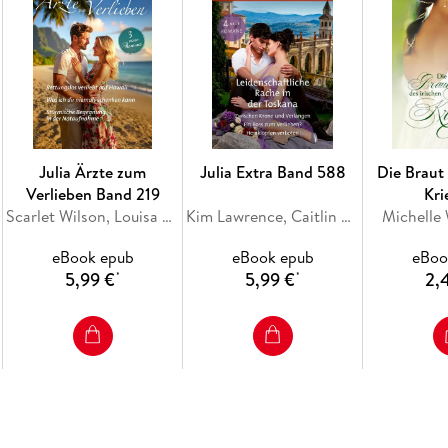
Julia Ärzte zum
Julia Extra Band 588
Die Braut 
Verlieben Band 219
Kri
Scarlet Wilson, Louisa Heaton, Jc Harroway
Kim Lawrence, Caitlin Crews, Mariah Ankenman, Jenni Fletcher
Michelle
eBook epub
eBook epub
eBoo
5,99 €
5,99 €
2,
*
*