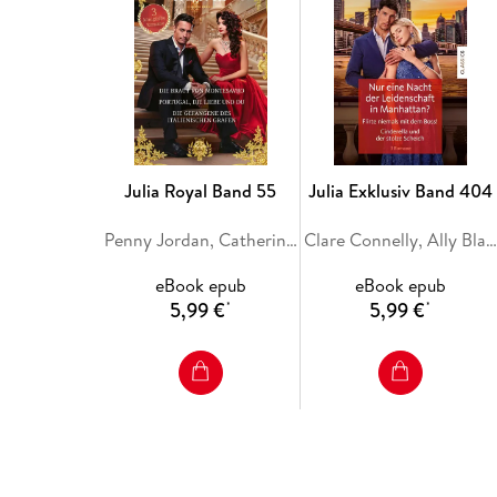
Julia Royal Band 55
Julia Exklusiv Band 404
Penny Jordan, Catherine George, Sara Craven
Clare Connelly, Ally Blake, Maya Blake
eBook epub
eBook epub
5,99 €
5,99 €
*
*