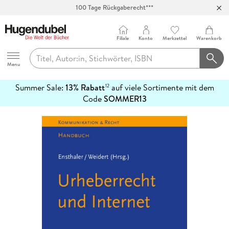
100 Tage Rückgaberecht***
Abholung in über 100 Filialen
Filiale
Konto
Merkzettel
Warenkorb
Hugendubel
Menu
Summer Sale:
13% Rabatt
auf viele Sortimente mit dem
12
mehr
Code
SOMMER13
erfahren