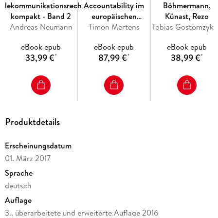
forschen, bevor er eine Vorlage nutzt? Im Bereich der
Telekommunikationsrecht
Accountability im
Böhmermann,
Haftung gibt es eine Vielzahl von Entscheidungen durch den
kompakt - Band 2
europäischen
Künast, Rezo
EuGH und den BGH etwa zur Haftung für Links und Frames,
Andreas Neumann
Datenschutzrecht
Timon Mertens
Tobias Gostomzyk, Verena Haisch, Bernd Hol
zur Haftung für WLANs, zur Nutzung von
Internetanschlüssen durch Kinder oder andere
eBook epub
eBook epub
eBook epub
33,99 €
87,99 €
38,99 €
*
*
*
Dieses grundlegende Werk bietet eine systematische und
aktuelle Gesamtdarstellung, die auch die jüngsten
Produktdetails
gesetzlichen Änderungen im Urheberrecht, einschließlich des
neuen Verwertungsgesellschaftengesetzes (VGG),
berücksichtigt.
Erscheinungsdatum
01. März 2017
Sprache
deutsch
Auflage
3., überarbeitete und erweiterte Auflage 2016