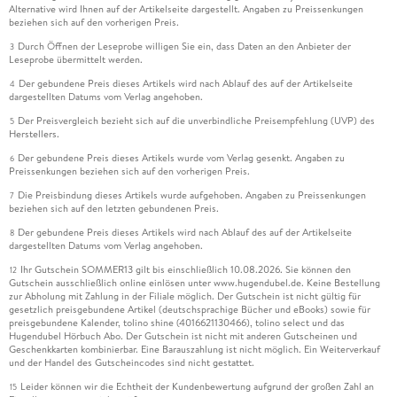
Alternative wird Ihnen auf der Artikelseite dargestellt. Angaben zu Preissenkungen
beziehen sich auf den vorherigen Preis.
Durch Öffnen der Leseprobe willigen Sie ein, dass Daten an den Anbieter der
3
Leseprobe übermittelt werden.
Der gebundene Preis dieses Artikels wird nach Ablauf des auf der Artikelseite
4
dargestellten Datums vom Verlag angehoben.
Der Preisvergleich bezieht sich auf die unverbindliche Preisempfehlung (UVP) des
5
Herstellers.
Der gebundene Preis dieses Artikels wurde vom Verlag gesenkt. Angaben zu
6
Preissenkungen beziehen sich auf den vorherigen Preis.
Die Preisbindung dieses Artikels wurde aufgehoben. Angaben zu Preissenkungen
7
beziehen sich auf den letzten gebundenen Preis.
Der gebundene Preis dieses Artikels wird nach Ablauf des auf der Artikelseite
8
dargestellten Datums vom Verlag angehoben.
Ihr Gutschein SOMMER13 gilt bis einschließlich 10.08.2026. Sie können den
12
Gutschein ausschließlich online einlösen unter www.hugendubel.de. Keine Bestellung
zur Abholung mit Zahlung in der Filiale möglich. Der Gutschein ist nicht gültig für
gesetzlich preisgebundene Artikel (deutschsprachige Bücher und eBooks) sowie für
preisgebundene Kalender, tolino shine (4016621130466), tolino select und das
Hugendubel Hörbuch Abo. Der Gutschein ist nicht mit anderen Gutscheinen und
Geschenkkarten kombinierbar. Eine Barauszahlung ist nicht möglich. Ein Weiterverkauf
und der Handel des Gutscheincodes sind nicht gestattet.
Leider können wir die Echtheit der Kundenbewertung aufgrund der großen Zahl an
15