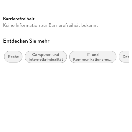
Seitenanzahl
720
Barrierefreiheit
Dateigröße
Keine Information zur Barrierefreiheit bekannt
7,32 MB
Reihe
Entdecken Sie mehr
Kommunikation & Recht
Computer- und
IT- und
Autor/Autorin
Recht
Date
Internetkriminalität
Kommunikationsrecht,
Stefan Weidert, Jürgen Ensthaler
Postrecht
Herausgegeben von
Jürgen Ensthaler, Stefan Weidert
Verlag/Hersteller
Fachmedien Recht und Wirtschaft
Kopierschutz
mit Wasserzeichen versehen
Family Sharing
Ja