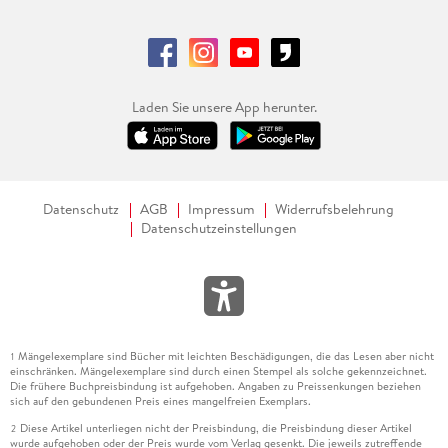
Laden Sie unsere App herunter.
Datenschutz
AGB
Impressum
Widerrufsbelehrung
Datenschutzeinstellungen
Mängelexemplare sind Bücher mit leichten Beschädigungen, die das Lesen aber nicht
1
einschränken. Mängelexemplare sind durch einen Stempel als solche gekennzeichnet.
Die frühere Buchpreisbindung ist aufgehoben. Angaben zu Preissenkungen beziehen
sich auf den gebundenen Preis eines mangelfreien Exemplars.
Diese Artikel unterliegen nicht der Preisbindung, die Preisbindung dieser Artikel
2
wurde aufgehoben oder der Preis wurde vom Verlag gesenkt. Die jeweils zutreffende