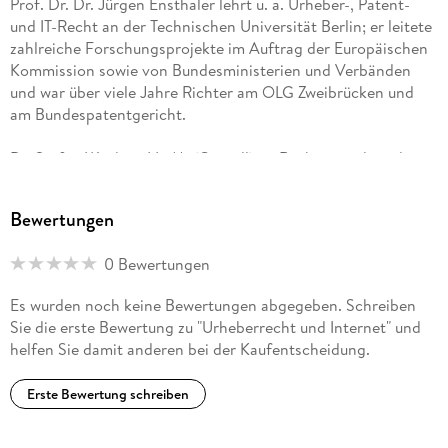
Prof. Dr. Dr. Jürgen Ensthaler lehrt u. a. Urheber-, Patent-
und IT-Recht an der Technischen Universität Berlin; er leitete
zahlreiche Forschungsprojekte im Auftrag der Europäischen
Kommission sowie von Bundesministerien und Verbänden
und war über viele Jahre Richter am OLG Zweibrücken und
am Bundespatentgericht.
Dr. Stefan Weidert, LL. M. (Cornell) ist Rechtsanwalt und
Fachanwalt für Gewerblichen Rechtsschutz und für
Informationstechnologierecht in Berlin. Er berät Mandanten
Bewertungen
vor allem in Technologie-Transaktionen und komplexen IT-
Projekten (z. B. Outsourcings, Carve-Outs), zum E-
0 Bewertungen
Commerce, bei Lizenz- und Haftungsfragen sowie bei IT-
Projekten in Schieflage und in Prozessen und
Es wurden noch keine Bewertungen abgegeben. Schreiben
Schiedsverfahren.
Sie die erste Bewertung zu "Urheberrecht und Internet" und
helfen Sie damit anderen bei der Kaufentscheidung.
Erste Bewertung schreiben