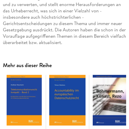
und zu verwerten, und stellt enorme Herausforderungen an
das Urheberrecht, was sich in einer Vielzahl von -
insbesondere auch höchstrichterlichen -
Gerichtsentscheidungen zu diesem Thema und immer neuer
Gesetzgebung ausdrückt. Die Autoren haben die schon in der
Vorauflage aufgegriffenen Themen in diesem Bereich vielfach
Mehr aus dieser Reihe
Neue Themen sind hinzugekommen: Der urheberrechtliche
Schutz, insbesondere das zum Bereich der
Leistungsschutzrechte gehörende Datenbankrecht steht mit
"Industrie 4. 0" vor einer neuen Herausforderung. Durch das
"Internet der Dinge" und additive Fertigungsverfahren (3D-
Druck) erhalten Daten und Informationen in der
Wertschöpfungskette immer größere Bedeutung; es ergibt
sich daraus die Frage, wem die Daten gehören und ob es
passende Schutzrechte gibt. Wann dürfen Werke als Vorlage
dienen, inwieweit hat der Hersteller nach Urheberrechten zu