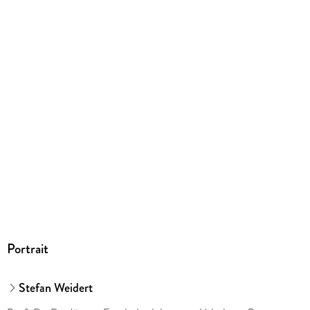
Produktart
EBOOK
Dateiformat
EPUB
ISBN
9783800590896
Portrait
Stefan Weidert