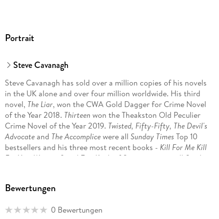
Portrait
Steve Cavanagh
Steve Cavanagh has sold over a million copies of his novels
in the UK alone and over four million worldwide. His third
novel,
The Liar
, won the CWA Gold Dagger for Crime Novel
of the Year 2018.
Thirteen
won the Theakston Old Peculier
Crime Novel of the Year 2019.
Twisted, Fifty-Fifty, The Devil's
Advocate
and
The Accomplice
were all
Sunday Times
Top 10
bestsellers and his three most recent books -
Kill For Me Kill
For You, Witness 8
and
Two Kinds of Stranger -
were all
Sunday
Times
Top 5 bestsellers.
Bewertungen
0 Bewertungen