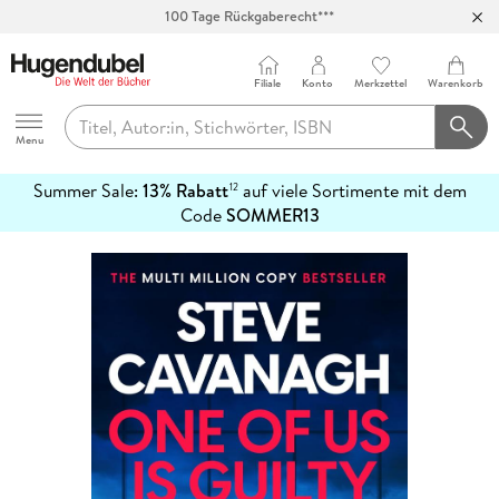
100 Tage Rückgaberecht***
Abholung in über 100 Filialen
Filiale
Konto
Merkzettel
Warenkorb
Hugendubel
Menu
Summer Sale:
13% Rabatt
auf viele Sortimente mit dem
12
mehr
Code
SOMMER13
erfahren