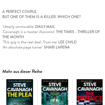
A PERFECT COUPLE.
BUT ONE OF THEM IS A KILLER. WHICH ONE?
'Utterly unmissable'
DAILY MAIL
'Cavanagh is a master illusionist'
THE TIMES - THRILLER OF
THE MONTH
'This guy is the real deal. Trust me'
LEE CHILD
'An absolute page turner'
SHARI LAPENA
Patrick Vanderpool, son of a billionaire media mogul, is
destined for power. But the affair he's having could ruin
everything.
Mehr aus dieser Reihe
Vanessa Vanderpool, married to one of America's most
influential men, has her own ambitions. But the affair he's
having could ruin everything.
When the other woman is found brutally murdered, there are
only two suspects. . .