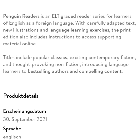
Penguin Readers
is an
ELT graded reader
series for learners
of English as a foreign language. With carefully adapted text,
new illustrations and
language learning exercises
, the print
edition also includes instructions to access supporting
material online.
Titles include popular classics, exciting contemporary fiction,
and thought-provoking non-fiction, introducing language
learners to
bestselling authors and compelling content
.
The eight levels of Penguin Readers follow the Common
European Framework of Reference for language learning
Produktdetails
(
CEFR
). Exercises at the back of each Reader help language
learners to practise grammar, vocabulary, and key exam
Erscheinungsdatum
skills. Before, during and after-reading questions test
30. September 2021
readers' story comprehension and develop vocabulary.
Sprache
The Secret Life of Adrian Mole, Aged 13 , a Level 3 Reader, is
englisch
A2 in the CEFR framework. The text is made up of sentences