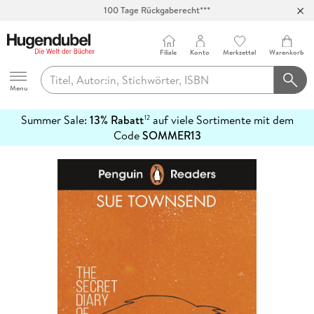
100 Tage Rückgaberecht***
Abholung in über 100 Filialen
Filiale
Konto
Merkzettel
Warenkorb
Hugendubel
Menu
Summer Sale:
13% Rabatt
auf viele Sortimente mit dem
12
mehr
Code
SOMMER13
erfahren