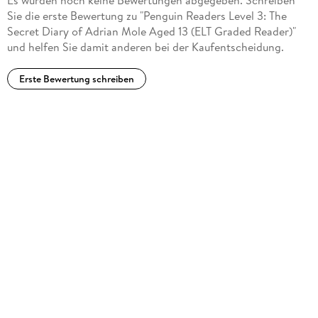
2014 at the age of sixty-eight. She remains widely regarded
Sie die erste Bewertung zu "Penguin Readers Level 3: The
as Britain's favourite comic writer.
Secret Diary of Adrian Mole Aged 13 (ELT Graded Reader)"
und helfen Sie damit anderen bei der Kaufentscheidung.
Erste Bewertung schreiben