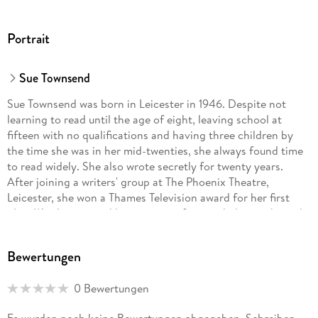
Portrait
Sue Townsend
Sue Townsend was born in Leicester in 1946. Despite not
learning to read until the age of eight, leaving school at
fifteen with no qualifications and having three children by
the time she was in her mid-twenties, she always found time
to read widely. She also wrote secretly for twenty years.
After joining a writers' group at The Phoenix Theatre,
Leicester, she won a Thames Television award for her first
play,
Womberang
, and became a professional playwright and
novelist. After the publication of
The Secret Diary of Adrian
Mole Aged 13
, Sue continued to make the nation laugh and
Bewertungen
prick its conscience. She wrote seven further volumes of
Adrian's diaries and five other popular novels - including
The
0 Bewertungen
Queen and I
,
Number Ten
and
The Woman Who Went to Bed for a
Year
- and numerous well received plays. Sue passed away in
Es wurden noch keine Bewertungen abgegeben. Schreiben