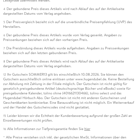
Leseprobe übermittelt werden.
Der gebundene Preis dieses Artikels wird nach Ablauf des auf der Artikelseite
4
dargestellten Datums vom Verlag angehoben.
Der Preisvergleich bezieht sich auf die unverbindliche Preisempfehlung (UVP) des
5
Herstellers.
Der gebundene Preis dieses Artikels wurde vom Verlag gesenkt. Angaben zu
6
Preissenkungen beziehen sich auf den vorherigen Preis.
Die Preisbindung dieses Artikels wurde aufgehoben. Angaben zu Preissenkungen
7
beziehen sich auf den letzten gebundenen Preis.
Der gebundene Preis dieses Artikels wird nach Ablauf des auf der Artikelseite
8
dargestellten Datums vom Verlag angehoben.
Ihr Gutschein SOMMER13 gilt bis einschließlich 10.08.2026. Sie können den
12
Gutschein ausschließlich online einlösen unter www.hugendubel.de. Keine Bestellung
zur Abholung mit Zahlung in der Filiale möglich. Der Gutschein ist nicht gültig für
gesetzlich preisgebundene Artikel (deutschsprachige Bücher und eBooks) sowie für
preisgebundene Kalender, tolino shine (4016621130466), tolino select und das
Hugendubel Hörbuch Abo. Der Gutschein ist nicht mit anderen Gutscheinen und
Geschenkkarten kombinierbar. Eine Barauszahlung ist nicht möglich. Ein Weiterverkauf
und der Handel des Gutscheincodes sind nicht gestattet.
Leider können wir die Echtheit der Kundenbewertung aufgrund der großen Zahl an
15
Einzelbewertungen nicht prüfen.
Alle Informationen zur Tiefpreisgarantie finden Sie
hier
16
Alle Preise verstehen sich inkl. der gesetzlichen MwSt. Informationen über den
*