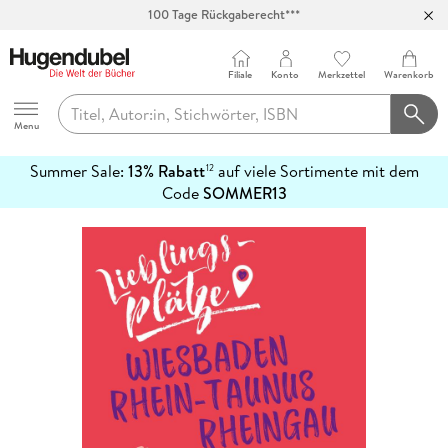
100 Tage Rückgaberecht***
Abholung in über 100 Filialen
Filiale
Konto
Merkzettel
Warenkorb
Hugendubel
Menu
Summer Sale:
13% Rabatt
auf viele Sortimente mit dem
12
mehr
Code
SOMMER13
erfahren