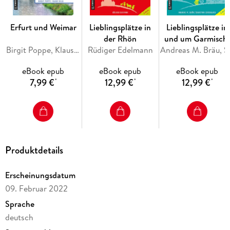
Erfurt und Weimar
Lieblingsplätze in
Lieblingsplätze in
der Rhön
und um Garmisch
Birgit Poppe, Klaus Silla
Rüdiger Edelmann
Partenkirchen
Andreas M. 
eBook epub
eBook epub
eBook epub
7,99 €
12,99 €
12,99 €
*
*
*
Produktdetails
Erscheinungsdatum
09. Februar 2022
Sprache
deutsch