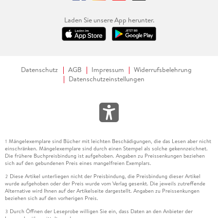
Laden Sie unsere App herunter.
Datenschutz
AGB
Impressum
Widerrufsbelehrung
Datenschutzeinstellungen
Mängelexemplare sind Bücher mit leichten Beschädigungen, die das Lesen aber nicht
1
einschränken. Mängelexemplare sind durch einen Stempel als solche gekennzeichnet.
Die frühere Buchpreisbindung ist aufgehoben. Angaben zu Preissenkungen beziehen
sich auf den gebundenen Preis eines mangelfreien Exemplars.
Diese Artikel unterliegen nicht der Preisbindung, die Preisbindung dieser Artikel
2
wurde aufgehoben oder der Preis wurde vom Verlag gesenkt. Die jeweils zutreffende
Alternative wird Ihnen auf der Artikelseite dargestellt. Angaben zu Preissenkungen
beziehen sich auf den vorherigen Preis.
Durch Öffnen der Leseprobe willigen Sie ein, dass Daten an den Anbieter der
3