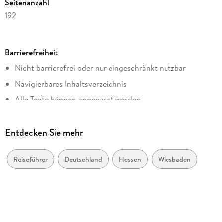
Seitenanzahl
192
Reihe
Lieblingsplätze im GMEINER-Verlag
Barrierefreiheit
Autor/Autorin
Nicht barrierefrei oder nur eingeschränkt nutzbar
Susanne Kronenberg
Navigierbares Inhaltsverzeichnis
Verlag/Hersteller
Gmeiner Verlag eBooks
Alle Texte können angepasst werden
Kopierschutz
ohne Kopierschutz
Entdecken Sie mehr
Family Sharing
Ja
Reiseführer
Deutschland
Hessen
Wiesbaden
Produktart
EBOOK
Dateiformat
EPUB