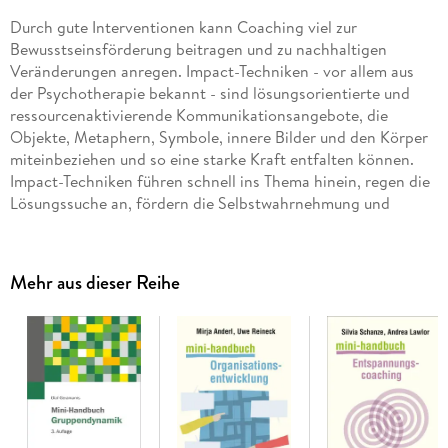
Durch gute Interventionen kann Coaching viel zur
Bewusstseinsförderung beitragen und zu nachhaltigen
Veränderungen anregen. Impact-Techniken - vor allem aus
der Psychotherapie bekannt - sind lösungsorientierte und
ressourcenaktivierende Kommunikationsangebote, die
Objekte, Metaphern, Symbole, innere Bilder und den Körper
miteinbeziehen und so eine starke Kraft entfalten können.
Impact-Techniken führen schnell ins Thema hinein, regen die
Lösungssuche an, fördern die Selbstwahrnehmung und
Selbstreflexion. Sie gestalten das Coaching dynamisch und
beschleunigen den Coachingprozess.
Mehr aus dieser Reihe
Sylvana Grabitzki-Hatch hat im Mini-Handbuch das
Fachwissen auf das Wesentliche kondensiert und sich vor
allem auf die praktische Umsetzung fokussiert. Sie erläutert
knapp und präzise, welche und wie sich Impact-Techniken im
Coaching einsetzen lassen. Im einführenden Kapitel erläutert
sie Impact-Prinzipien wissenschaftlich prägnant und zugleich
pragmatisch. Sie zeigt, wofür irritierte Neurone hilfreich sind
und wie sie sich im Coaching nutzen lassen.