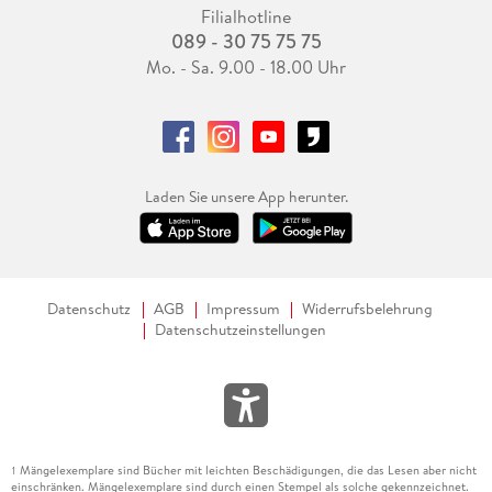
Filialhotline
089 - 30 75 75 75
Mo. - Sa. 9.00 - 18.00 Uhr
Laden Sie unsere App herunter.
Datenschutz
AGB
Impressum
Widerrufsbelehrung
Datenschutzeinstellungen
Mängelexemplare sind Bücher mit leichten Beschädigungen, die das Lesen aber nicht
1
einschränken. Mängelexemplare sind durch einen Stempel als solche gekennzeichnet.