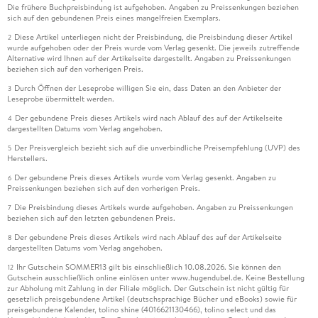
Die frühere Buchpreisbindung ist aufgehoben. Angaben zu Preissenkungen beziehen
sich auf den gebundenen Preis eines mangelfreien Exemplars.
Diese Artikel unterliegen nicht der Preisbindung, die Preisbindung dieser Artikel
2
wurde aufgehoben oder der Preis wurde vom Verlag gesenkt. Die jeweils zutreffende
Alternative wird Ihnen auf der Artikelseite dargestellt. Angaben zu Preissenkungen
beziehen sich auf den vorherigen Preis.
Durch Öffnen der Leseprobe willigen Sie ein, dass Daten an den Anbieter der
3
Leseprobe übermittelt werden.
Der gebundene Preis dieses Artikels wird nach Ablauf des auf der Artikelseite
4
dargestellten Datums vom Verlag angehoben.
Der Preisvergleich bezieht sich auf die unverbindliche Preisempfehlung (UVP) des
5
Herstellers.
Der gebundene Preis dieses Artikels wurde vom Verlag gesenkt. Angaben zu
6
Preissenkungen beziehen sich auf den vorherigen Preis.
Die Preisbindung dieses Artikels wurde aufgehoben. Angaben zu Preissenkungen
7
beziehen sich auf den letzten gebundenen Preis.
Der gebundene Preis dieses Artikels wird nach Ablauf des auf der Artikelseite
8
dargestellten Datums vom Verlag angehoben.
Ihr Gutschein SOMMER13 gilt bis einschließlich 10.08.2026. Sie können den
12
Gutschein ausschließlich online einlösen unter www.hugendubel.de. Keine Bestellung
zur Abholung mit Zahlung in der Filiale möglich. Der Gutschein ist nicht gültig für
gesetzlich preisgebundene Artikel (deutschsprachige Bücher und eBooks) sowie für
preisgebundene Kalender, tolino shine (4016621130466), tolino select und das