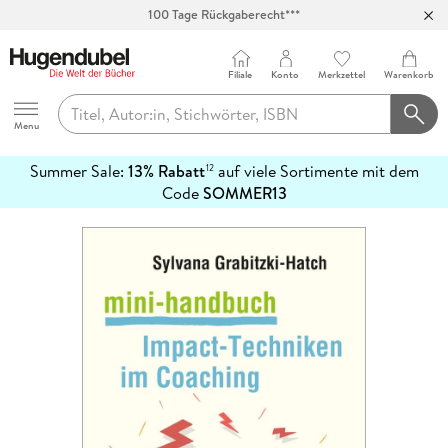
100 Tage Rückgaberecht***
Abholung in über 100 Filialen
Filiale
Konto
Merkzettel
Warenkorb
Hugendubel
Menu
Summer Sale:
13% Rabatt
auf viele Sortimente mit dem
12
mehr
Code
SOMMER13
erfahren