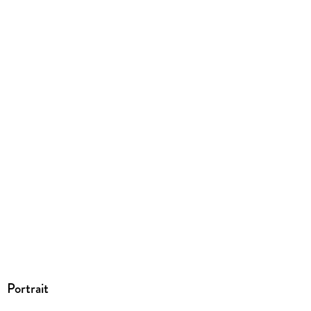
Dateiformat
EPUB
ISBN
9783407368331
Portrait