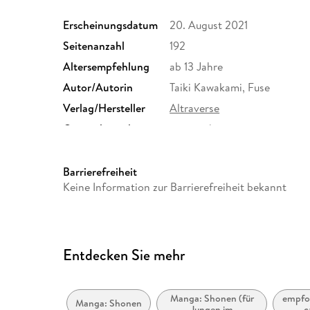
Erscheinungsdatum
20. August 2021
Seitenanzahl
192
Altersempfehlung
ab 13 Jahre
Autor/Autorin
Taiki Kawakami, Fuse
Verlag/Hersteller
Altraverse
Originalsprache
japanisch
Family Sharing
Ja
Dateiformat
EPUB
Barrierefreiheit
Keine Information zur Barrierefreiheit bekannt
Entdecken Sie mehr
Manga: Shonen (für
empfoh
Manga: Shonen
Jungen im
c