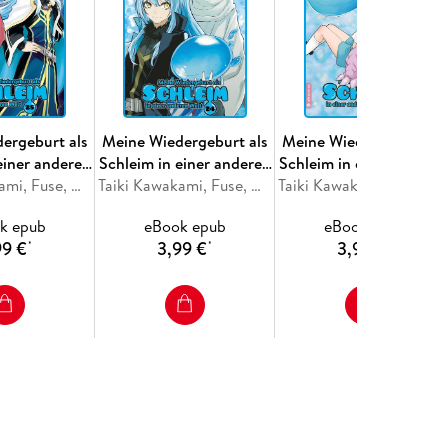
ergeburt als
Meine Wiedergeburt als
Meine Wiedergeburt als
einer anderen
Schleim in einer anderen
Schleim in einer andere
lt 25
Taiki Kawakami, Fuse, Mitz Vah
Welt 24
Taiki Kawakami, Fuse, Mitz Vah
Welt 23
Taiki Kawakami, Fuse, Mitz Vah
k epub
eBook epub
eBook epub
99 €
3,99 €
3,99 €
*
*
*