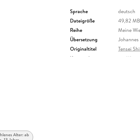
Sprache
deutsch
Dateigröße
49,82 MB
Reihe
Meine Wie
Übersetzung
Johannes 
Originaltitel
Tensei Sh
Kopierschutz
mit Wasse
Produktart
EBOOK
ISBN
9783753
lenes Alter: ab
a. 13 Jahre