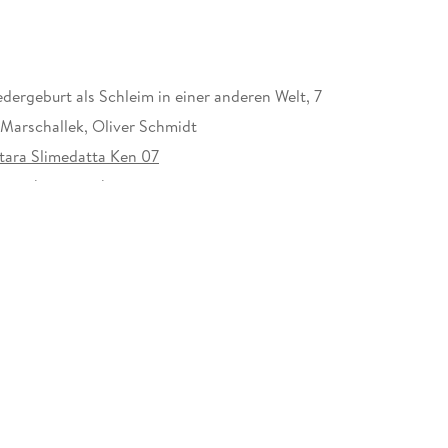
dergeburt als Schleim in einer anderen Welt, 7
Marschallek, Oliver Schmidt
itara Slimedatta Ken 07
rzeichen versehen
901848