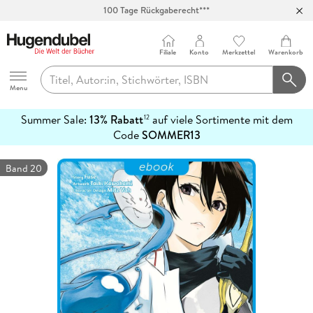
100 Tage Rückgaberecht***
Abholung in über 100 Filialen
Filiale
Konto
Merkzettel
Warenkorb
Hugendubel
Menu
Summer Sale:
13% Rabatt
auf viele Sortimente mit dem
12
mehr
Code
SOMMER13
erfahren
Band 20