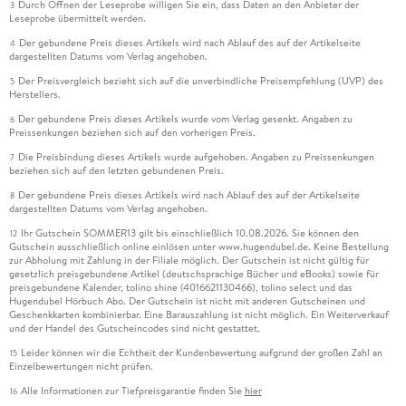
Durch Öffnen der Leseprobe willigen Sie ein, dass Daten an den Anbieter der
3
Leseprobe übermittelt werden.
Der gebundene Preis dieses Artikels wird nach Ablauf des auf der Artikelseite
4
dargestellten Datums vom Verlag angehoben.
Der Preisvergleich bezieht sich auf die unverbindliche Preisempfehlung (UVP) des
5
Herstellers.
Der gebundene Preis dieses Artikels wurde vom Verlag gesenkt. Angaben zu
6
Preissenkungen beziehen sich auf den vorherigen Preis.
Die Preisbindung dieses Artikels wurde aufgehoben. Angaben zu Preissenkungen
7
beziehen sich auf den letzten gebundenen Preis.
Der gebundene Preis dieses Artikels wird nach Ablauf des auf der Artikelseite
8
dargestellten Datums vom Verlag angehoben.
Ihr Gutschein SOMMER13 gilt bis einschließlich 10.08.2026. Sie können den
12
Gutschein ausschließlich online einlösen unter www.hugendubel.de. Keine Bestellung
zur Abholung mit Zahlung in der Filiale möglich. Der Gutschein ist nicht gültig für
gesetzlich preisgebundene Artikel (deutschsprachige Bücher und eBooks) sowie für
preisgebundene Kalender, tolino shine (4016621130466), tolino select und das
Hugendubel Hörbuch Abo. Der Gutschein ist nicht mit anderen Gutscheinen und
Geschenkkarten kombinierbar. Eine Barauszahlung ist nicht möglich. Ein Weiterverkauf
und der Handel des Gutscheincodes sind nicht gestattet.
Leider können wir die Echtheit der Kundenbewertung aufgrund der großen Zahl an
15
Einzelbewertungen nicht prüfen.
Alle Informationen zur Tiefpreisgarantie finden Sie
hier
16