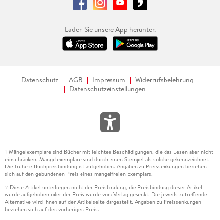
Laden Sie unsere App herunter.
Datenschutz
AGB
Impressum
Widerrufsbelehrung
Datenschutzeinstellungen
Mängelexemplare sind Bücher mit leichten Beschädigungen, die das Lesen aber nicht
1
einschränken. Mängelexemplare sind durch einen Stempel als solche gekennzeichnet.
Die frühere Buchpreisbindung ist aufgehoben. Angaben zu Preissenkungen beziehen
sich auf den gebundenen Preis eines mangelfreien Exemplars.
Diese Artikel unterliegen nicht der Preisbindung, die Preisbindung dieser Artikel
2
wurde aufgehoben oder der Preis wurde vom Verlag gesenkt. Die jeweils zutreffende
Alternative wird Ihnen auf der Artikelseite dargestellt. Angaben zu Preissenkungen
beziehen sich auf den vorherigen Preis.