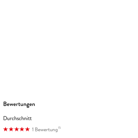
mit Wasserzeichen versehen
Family Sharing
Ja
Produktart
EBOOK
Dateiformat
EPUB
ISBN
9783753908625
Bewertungen
Durchschnitt
15
1 Bewertung