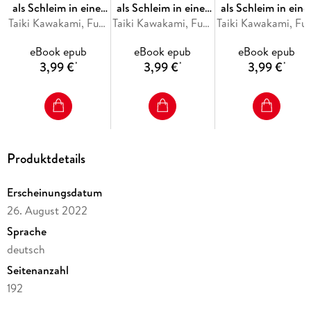
als Schleim in einer
als Schleim in einer
als Schleim in eine
anderen Welt 29
Taiki Kawakami, Fuse, Mitz Vah
anderen Welt 28
Taiki Kawakami, Fuse, Mitz Vah
anderen Welt 27
Taiki Kawakami, Fu
eBook epub
eBook epub
eBook epub
3,99 €
3,99 €
3,99 €
*
*
*
Produktdetails
Erscheinungsdatum
26. August 2022
Sprache
deutsch
Seitenanzahl
192
Dateigröße