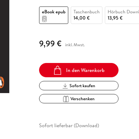
Fremdsprachige Bücher
n Lernhilfen
 Jugendbücher
eiber
Hörbuch Downloads im Bundle
cher
 Vergleich
 Puzzlezubehör
Lernen
New Adult
STABILO
Taschenbücher
eBook epub
Taschenbuch
Hörbuch Down
hilfen
hriller
 Backen
er
lender
Ratgeber
14,00 €
13,95 €
op
hriller
Romance
Sachbücher
9,99 €
precher:innen
inkl. Mwst.
Science Fiction
Fremdsprachige Bücher
In den Warenkorb
Sofort kaufen
Verschenken
Sofort lieferbar (Download)