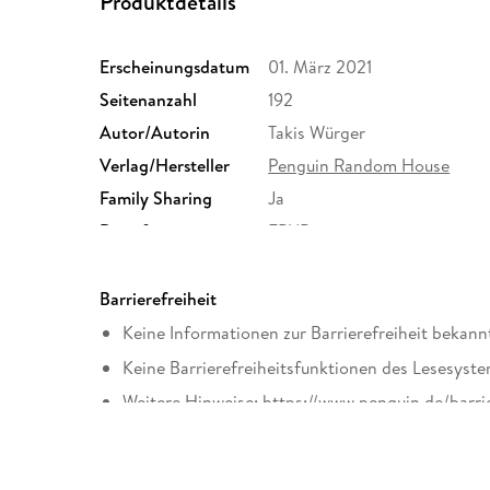
Produktdetails
Erscheinungsdatum
01. März 2021
Seitenanzahl
192
Autor/Autorin
Takis Würger
Verlag/Hersteller
Penguin Random House
Family Sharing
Ja
Dateiformat
EPUB
Barrierefreiheit
Keine Informationen zur Barrierefreiheit bekann
Keine Barrierefreiheitsfunktionen des Lesesyste
Weitere Hinweise: https://www.penguin.de/barri