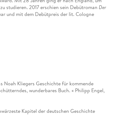
ward. Mit 28 Jahren ging er nach England, um
 zu studieren. 2017 erschien sein Debütroman
Der
 war und mit dem Debütpreis der lit. Cologne
ass Noah Kliegers Geschichte für kommende
chütterndes, wunderbares Buch. « Philipp Engel,
hwärzeste Kapitel der deutschen Geschichte