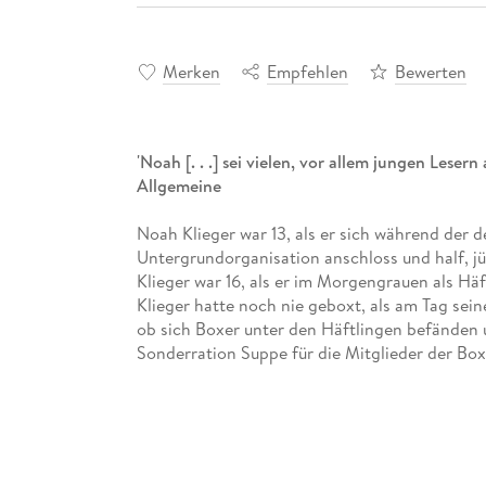
Merken
Empfehlen
Bewerten
'Noah [. . .] sei vielen, vor allem jungen Leser
Allgemeine
Noah Klieger war 13, als er sich während der 
Untergrundorganisation anschloss und half, j
Klieger war 16, als er im Morgengrauen als Hä
Klieger hatte noch nie geboxt, als am Tag sei
ob sich Boxer unter den Häftlingen befänden 
Sonderration Suppe für die Mitglieder der Box
überleben. Noah Klieger war 20, als die Konzen
Todesmärsche und vier Konzentrationslager übe
Hand oder ein Schritt den Tod bedeuten konnt
Stunden fand er Hoffnung, fand er Kämpfer fü
Verbündete, die mit ihm Kartoffeln stahlen, fa