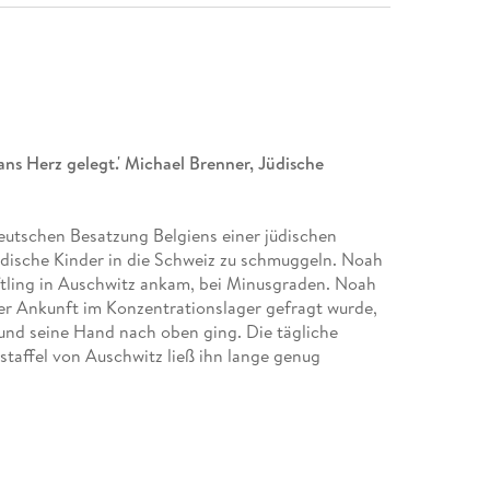
n ans Herz gelegt.' Michael Brenner, Jüdische
deutschen Besatzung Belgiens einer jüdischen
üdische Kinder in die Schweiz zu schmuggeln. Noah
ftling in Auschwitz ankam, bei Minusgraden. Noah
ner Ankunft im Konzentrationslager gefragt wurde,
und seine Hand nach oben ging. Die tägliche
staffel von Auschwitz ließ ihn lange genug
trationslager befreit wurden. Er hat drei
rlebt in einer Zeit, in der ein Wort, eine gehobene
en oder das Leben. Auch in den dunklen, eiskalten
r den Widerstand gegen die Deutschen, fand er
nd er einen Arzt, der ihm das Leben rettete, fand er