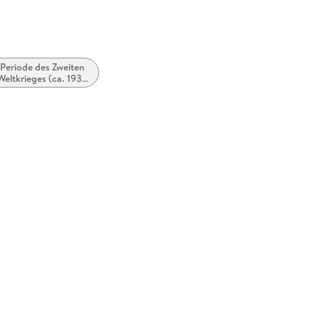
Periode des Zweiten
Weltkrieges (ca. 1938
bis ca. 1946)