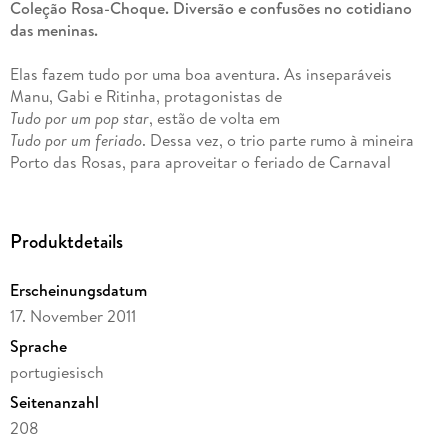
Coleção Rosa-Choque. Diversão e confusões no cotidiano
das meninas.
Elas fazem tudo por uma boa aventura. As inseparáveis
Manu, Gabi e Ritinha, protagonistas de
Tudo por um pop star
, estão de volta em
Tudo por um feriado
. Dessa vez, o trio parte rumo à mineira
Porto das Rosas, para aproveitar o feriado de Carnaval
descansando e celebrando a amizade no sítio da avó de
Suzaninha, nova amiga feita em
Tudo por um namorado
. Mas o que era para ser um feriado
Produktdetails
tranqüilo quase virou um desastre. Quase. Afinal, o bom
humor de Thalita Rebouças e o alto-astral de suas
Erscheinungsdatum
personagens transformam todos os imprevistos da viagem
17. November 2011
numa verdadeira diversão.
Sprache
portugiesisch
Depois de convencerem a recém-apaixonada Ritinha a
Seitenanzahl
desgrudar do namorado por uns dias para passar o Carnaval
com as amigas, Manu, Gabi e Suzaninha achavam que teriam
208
cinco dias de papo para o ar na piscina, guerras de