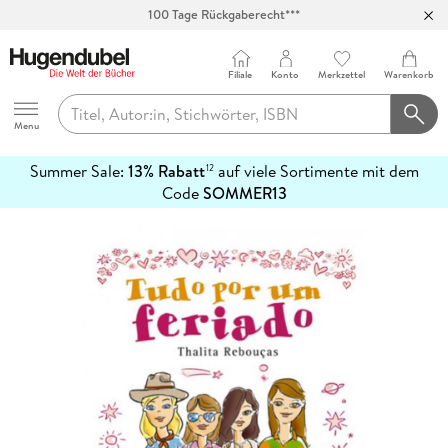
100 Tage Rückgaberecht***
Abholung in über 100 Filialen
Filiale
Konto
Merkzettel
Warenkorb
Hugendubel
Menu
Summer Sale:
13% Rabatt
auf viele Sortimente mit dem
12
mehr
Code
SOMMER13
erfahren