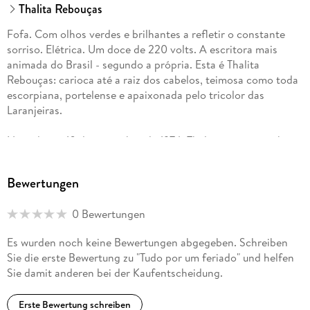
Thalita Rebouças
Fofa. Com olhos verdes e brilhantes a refletir o constante
sorriso. Elétrica. Um doce de 220 volts. A escritora mais
animada do Brasil - segundo a própria. Esta é Thalita
Rebouças: carioca até a raiz dos cabelos, teimosa como toda
escorpiana, portelense e apaixonada pelo tricolor das
Laranjeiras.
Nascida em 10 de novembro de 1974, Thalita sempre sonhou
em ser escritora. Jornalista de formação, abandonou as
redações para se dedicar à literatura. Assim, conquistou os
Bewertungen
adolescentes de todo país - e de Portugal, ora pois, pois!
Com mais de dez títulos publicados no Brasil e vendas que
0 Bewertungen
ultrapassam fácil a marca de um milhão de exemplares, a
autora é um fenômeno.
Es wurden noch keine Bewertungen abgegeben. Schreiben
Sie die erste Bewertung zu "Tudo por um feriado" und helfen
Fala sério que você ainda não a conhecia!
Sie damit anderen bei der Kaufentscheidung.
Erste Bewertung schreiben