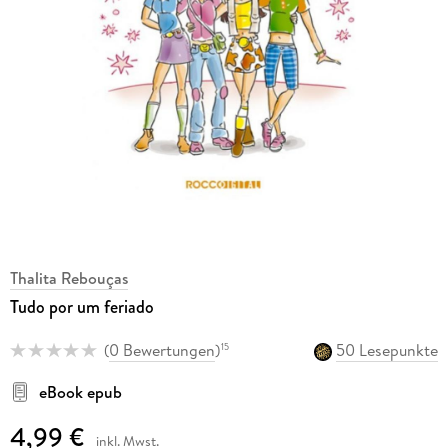
Thalita Rebouças
Tudo por um feriado
(
0 Bewertungen
)
50 Lesepunkte
15
eBook epub
4,99 €
inkl. Mwst.