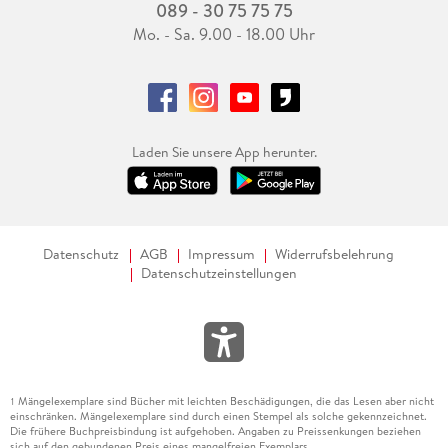
089 - 30 75 75 75
Mo. - Sa. 9.00 - 18.00 Uhr
Laden Sie unsere App herunter.
Datenschutz
AGB
Impressum
Widerrufsbelehrung
Datenschutzeinstellungen
Mängelexemplare sind Bücher mit leichten Beschädigungen, die das Lesen aber nicht
1
einschränken. Mängelexemplare sind durch einen Stempel als solche gekennzeichnet.
Die frühere Buchpreisbindung ist aufgehoben. Angaben zu Preissenkungen beziehen
sich auf den gebundenen Preis eines mangelfreien Exemplars.