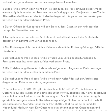
sich auf den gebundenen Preis eines mangelfreien Exemplars.
Diese Artikel unterliegen nicht der Preisbindung, die Preisbindung dieser Artikel
2
wurde aufgehoben oder der Preis wurde vom Verlag gesenkt. Die jeweils zutreffende
Alternative wird Ihnen auf der Artikelseite dargestellt. Angaben zu Preissenkungen
beziehen sich auf den vorherigen Preis.
Durch Öffnen der Leseprobe willigen Sie ein, dass Daten an den Anbieter der
3
Leseprobe übermittelt werden.
Der gebundene Preis dieses Artikels wird nach Ablauf des auf der Artikelseite
4
dargestellten Datums vom Verlag angehoben.
Der Preisvergleich bezieht sich auf die unverbindliche Preisempfehlung (UVP) des
5
Herstellers.
Der gebundene Preis dieses Artikels wurde vom Verlag gesenkt. Angaben zu
6
Preissenkungen beziehen sich auf den vorherigen Preis.
Die Preisbindung dieses Artikels wurde aufgehoben. Angaben zu Preissenkungen
7
beziehen sich auf den letzten gebundenen Preis.
Der gebundene Preis dieses Artikels wird nach Ablauf des auf der Artikelseite
8
dargestellten Datums vom Verlag angehoben.
Ihr Gutschein SOMMER13 gilt bis einschließlich 10.08.2026. Sie können den
12
Gutschein ausschließlich online einlösen unter www.hugendubel.de. Keine Bestellung
zur Abholung mit Zahlung in der Filiale möglich. Der Gutschein ist nicht gültig für
gesetzlich preisgebundene Artikel (deutschsprachige Bücher und eBooks) sowie für
preisgebundene Kalender, tolino shine (4016621130466), tolino select und das
Hugendubel Hörbuch Abo. Der Gutschein ist nicht mit anderen Gutscheinen und