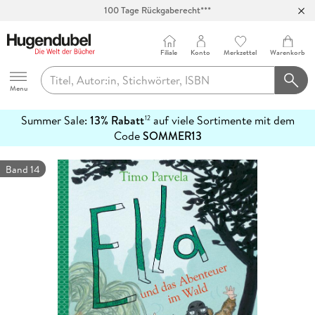
100 Tage Rückgaberecht***
Abholung in über 100 Filialen
Filiale
Konto
Merkzettel
Warenkorb
Hugendubel
Menu
Summer Sale:
13% Rabatt
auf viele Sortimente mit dem
12
mehr
Code
SOMMER13
erfahren
Band 14