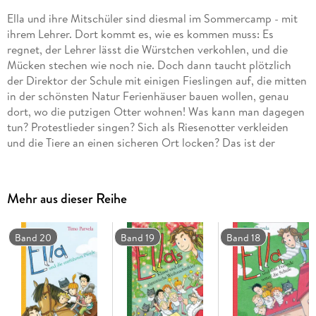
Ella und ihre Mitschüler sind diesmal im Sommercamp - mit
ihrem Lehrer. Dort kommt es, wie es kommen muss: Es
regnet, der Lehrer lässt die Würstchen verkohlen, und die
Mücken stechen wie noch nie. Doch dann taucht plötzlich
der Direktor der Schule mit einigen Fieslingen auf, die mitten
in der schönsten Natur Ferienhäuser bauen wollen, genau
dort, wo die putzigen Otter wohnen! Was kann man dagegen
tun? Protestlieder singen? Sich als Riesenotter verkleiden
und die Tiere an einen sicheren Ort locken? Das ist der
Vorschlag des Lehrers, aber die richtigen Otter verstehen ihn
falsch. Und jetzt? Jetzt legt die witzigste Schulklasse der Welt
erst richtig los, und ein großes Abenteuer beginnt . . .
Mehr aus dieser Reihe
Band 20
Band 19
Band 18