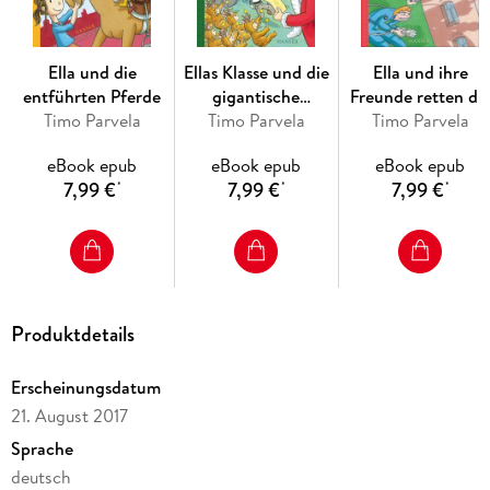
Ella und die
Ellas Klasse und die
Ella und ihre
entführten Pferde
gigantische
Freunde retten di
Timo Parvela
Weihnachtsfeier
Timo Parvela
Timo Parvela
Schule
eBook epub
eBook epub
eBook epub
7,99 €
7,99 €
7,99 €
*
*
*
Produktdetails
Erscheinungsdatum
21. August 2017
Sprache
deutsch