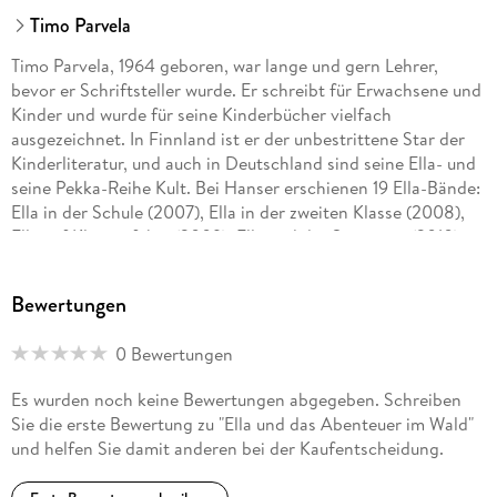
Timo Parvela
Timo Parvela, 1964 geboren, war lange und gern Lehrer,
bevor er Schriftsteller wurde. Er schreibt für Erwachsene und
Kinder und wurde für seine Kinderbücher vielfach
ausgezeichnet. In Finnland ist er der unbestrittene Star der
Kinderliteratur, und auch in Deutschland sind seine Ella- und
seine Pekka-Reihe Kult. Bei Hanser erschienen 19 Ella-Bände:
Ella in der Schule (2007), Ella in der zweiten Klasse (2008),
Ella auf Klassenfahrt (2009), Ella und der Superstar (2010),
Ella in den Ferien (2011), Ella und die falschen Pusteln (2012),
Ella und der Neue in der Klasse (2013), Ella und das große
Bewertungen
Rennen (2013), Ella und der Millionendieb (2014), Ella und
ihre Freunde außer Rand und Band (2014), Ella und die Ritter
0 Bewertungen
der Nacht (2015), Ella und die 12 Heldentaten (2016), Ella und
das Festkonzert (2016), Ella und das Abenteuer im Wald
Es wurden noch keine Bewertungen abgegeben. Schreiben
(2017), Ella und der falsche Zauberer (2018), Ella und ihre
Sie die erste Bewertung zu "Ella und das Abenteuer im Wald"
Freunde als Babysitter (2020), Ellas Klasse und der
und helfen Sie damit anderen bei der Kaufentscheidung.
Wundersmoothie (2021), Ella und ihre Freunde retten die
Schule (2021) sowie Ellas Klasse und die gigantische