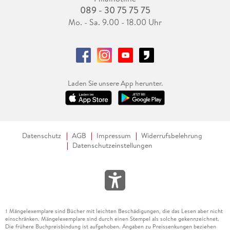
089 - 30 75 75 75
Mo. - Sa. 9.00 - 18.00 Uhr
Laden Sie unsere App herunter.
Datenschutz
AGB
Impressum
Widerrufsbelehrung
Datenschutzeinstellungen
Mängelexemplare sind Bücher mit leichten Beschädigungen, die das Lesen aber nicht
1
einschränken. Mängelexemplare sind durch einen Stempel als solche gekennzeichnet.
Die frühere Buchpreisbindung ist aufgehoben. Angaben zu Preissenkungen beziehen