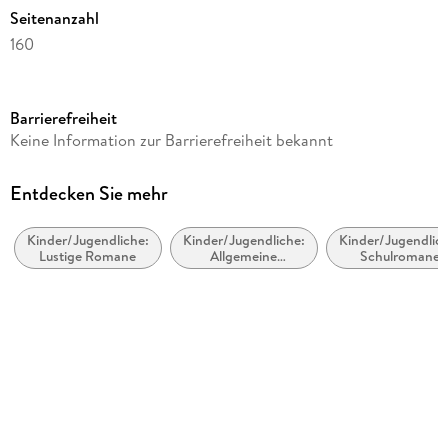
Seitenanzahl
160
Dateigröße
13,17 MB
Barrierefreiheit
Altersempfehlung
Keine Information zur Barrierefreiheit bekannt
ab 8 Jahre
Reihe
Entdecken Sie mehr
Ella, 14
Kinder/Jugendliche:
Kinder/Jugendliche:
Kinder/Jugendlich
Autor/Autorin
Lustige Romane
Allgemeine
Schulromane
Timo Parvela
Interessen:
Ökosysteme
Übersetzung
Nina Stohner, Anu Stohner
Illustrationen
Sabine Wilharm
Verlag/Hersteller
Carl Hanser Verlag GmbH & Co. KG