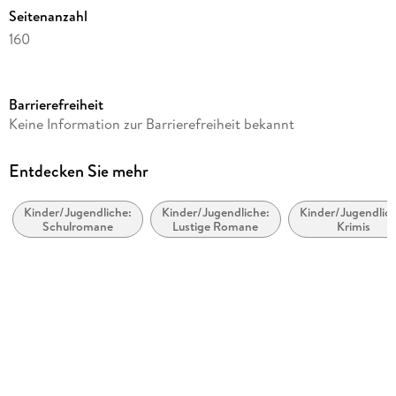
Seitenanzahl
160
Dateigröße
3,14 MB
Barrierefreiheit
Altersempfehlung
Keine Information zur Barrierefreiheit bekannt
ab 8 Jahre
Reihe
Entdecken Sie mehr
Ella, 7
Kinder/Jugendliche:
Kinder/Jugendliche:
Kinder/Jugendlich
Autor/Autorin
Schulromane
Lustige Romane
Krimis
Timo Parvela
Übersetzung
Nina Stohner, Anu Stohner
Illustrationen
Sabine Wilharm
Verlag/Hersteller
Carl Hanser Verlag GmbH & Co. KG