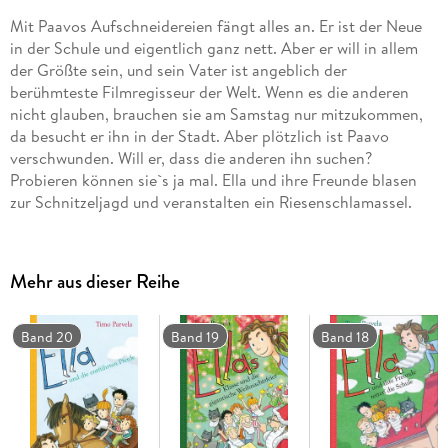
Mit Paavos Aufschneidereien fängt alles an. Er ist der Neue
in der Schule und eigentlich ganz nett. Aber er will in allem
der Größte sein, und sein Vater ist angeblich der
berühmteste Filmregisseur der Welt. Wenn es die anderen
nicht glauben, brauchen sie am Samstag nur mitzukommen,
da besucht er ihn in der Stadt. Aber plötzlich ist Paavo
verschwunden. Will er, dass die anderen ihn suchen?
Probieren können sie`s ja mal. Ella und ihre Freunde blasen
zur Schnitzeljagd und veranstalten ein Riesenschlamassel.
Das siebte Ella-Buch des Erfolgsautors aus Finnland - für alle,
die beim Lesen (oder Vorlesen) gern Tränen lachen.
Mehr aus dieser Reihe
Band 20
Band 19
Band 18