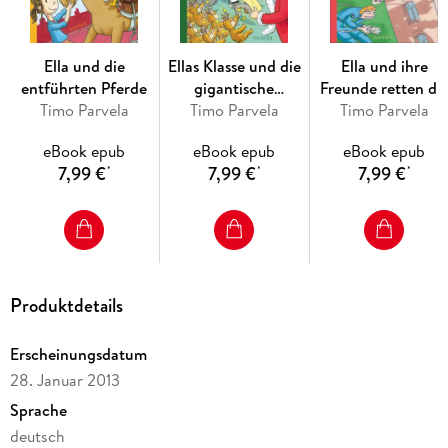
Ella und die
Ellas Klasse und die
Ella und ihre
entführten Pferde
gigantische
Freunde retten di
Timo Parvela
Weihnachtsfeier
Timo Parvela
Timo Parvela
Schule
eBook epub
eBook epub
eBook epub
7,99 €
7,99 €
7,99 €
*
*
*
Produktdetails
Erscheinungsdatum
28. Januar 2013
Sprache
deutsch