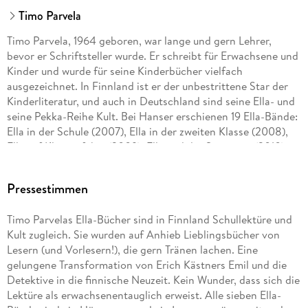
Timo Parvela
Timo Parvela, 1964 geboren, war lange und gern Lehrer,
bevor er Schriftsteller wurde. Er schreibt für Erwachsene und
Kinder und wurde für seine Kinderbücher vielfach
ausgezeichnet. In Finnland ist er der unbestrittene Star der
Kinderliteratur, und auch in Deutschland sind seine Ella- und
seine Pekka-Reihe Kult. Bei Hanser erschienen 19 Ella-Bände:
Ella in der Schule (2007), Ella in der zweiten Klasse (2008),
Ella auf Klassenfahrt (2009), Ella und der Superstar (2010),
Ella in den Ferien (2011), Ella und die falschen Pusteln (2012),
Ella und der Neue in der Klasse (2013), Ella und das große
Pressestimmen
Rennen (2013), Ella und der Millionendieb (2014), Ella und
ihre Freunde außer Rand und Band (2014), Ella und die Ritter
Timo Parvelas Ella-Bücher sind in Finnland Schullektüre und
der Nacht (2015), Ella und die 12 Heldentaten (2016), Ella und
Kult zugleich. Sie wurden auf Anhieb Lieblingsbücher von
das Festkonzert (2016), Ella und das Abenteuer im Wald
Lesern (und Vorlesern!), die gern Tränen lachen. Eine
(2017), Ella und der falsche Zauberer (2018), Ella und ihre
gelungene Transformation von Erich Kästners Emil und die
Freunde als Babysitter (2020), Ellas Klasse und der
Detektive in die finnische Neuzeit. Kein Wunder, dass sich die
Wundersmoothie (2021), Ella und ihre Freunde retten die
Lektüre als erwachsenentauglich erweist. Alle sieben Ella-
Schule (2021) sowie Ellas Klasse und die gigantische