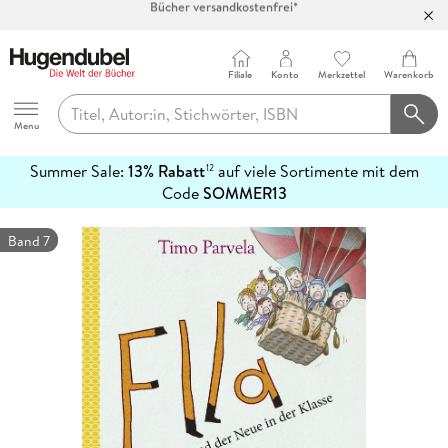
100 Tage Rückgaberecht***
Abholung in über 100 Filialen
Filiale
Konto
Merkzettel
Warenkorb
Hugendubel
Menu
Summer Sale:
13% Rabatt
auf viele Sortimente mit dem
12
mehr
Code
SOMMER13
erfahren
Band 7