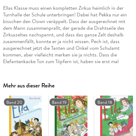
Ellas Klasse muss einen kompletten Zirkus heimlich in der
Turnhalle der Schule unterbringen! Dabei hat Pekka nur ein
bisschen den Clown veräppelt. Dass der ausgerechnet mit
dem Mann zusammenprallt, der gerade die Drahtseile des
Zirkuszeltes nachspannt, und dass das ganze Zelt deshalb
zusammenfällt, konnte er ja nicht wissen. Pech ist, dass
ausgerechnet jetzt die Tanten und Onkel vom Schulamt
kommen, aber vielleicht merken sie ja nichts. Dass die
Elefantenkacke Ton zum Töpfern ist, haben sie erst mal
geglaubt. Jetzt muss man ihnen nur noch die Tiger in der
Turnhalle erklären . . . Mit skurrilem Humor zeigt das neue
Kinderbuch des Erfolgsautors aus Finnland, dass wahrer
Mehr aus dieser Reihe
Freundschaft selbst solche Meisterstücke gelingen.
Band 20
Band 19
Band 18