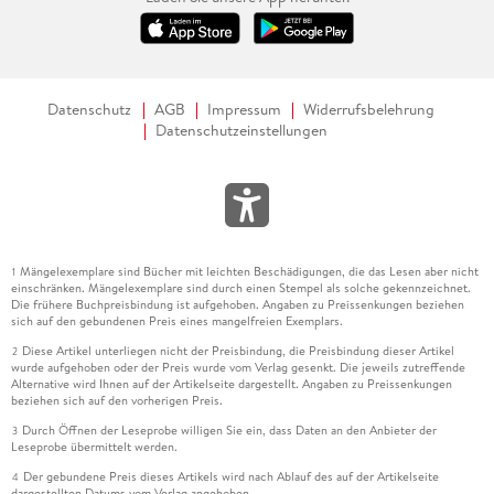
Datenschutz
AGB
Impressum
Widerrufsbelehrung
Datenschutzeinstellungen
Mängelexemplare sind Bücher mit leichten Beschädigungen, die das Lesen aber nicht
1
einschränken. Mängelexemplare sind durch einen Stempel als solche gekennzeichnet.
Die frühere Buchpreisbindung ist aufgehoben. Angaben zu Preissenkungen beziehen
sich auf den gebundenen Preis eines mangelfreien Exemplars.
Diese Artikel unterliegen nicht der Preisbindung, die Preisbindung dieser Artikel
2
wurde aufgehoben oder der Preis wurde vom Verlag gesenkt. Die jeweils zutreffende
Alternative wird Ihnen auf der Artikelseite dargestellt. Angaben zu Preissenkungen
beziehen sich auf den vorherigen Preis.
Durch Öffnen der Leseprobe willigen Sie ein, dass Daten an den Anbieter der
3
Leseprobe übermittelt werden.
Der gebundene Preis dieses Artikels wird nach Ablauf des auf der Artikelseite
4
dargestellten Datums vom Verlag angehoben.