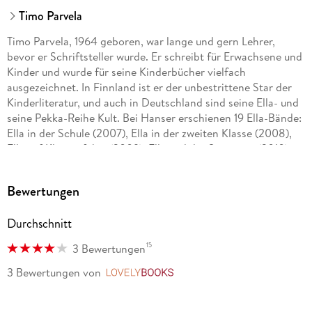
Timo Parvela
Timo Parvela, 1964 geboren, war lange und gern Lehrer,
bevor er Schriftsteller wurde. Er schreibt für Erwachsene und
Kinder und wurde für seine Kinderbücher vielfach
ausgezeichnet. In Finnland ist er der unbestrittene Star der
Kinderliteratur, und auch in Deutschland sind seine Ella- und
seine Pekka-Reihe Kult. Bei Hanser erschienen 19 Ella-Bände:
Ella in der Schule (2007), Ella in der zweiten Klasse (2008),
Ella auf Klassenfahrt (2009), Ella und der Superstar (2010),
Ella in den Ferien (2011), Ella und die falschen Pusteln (2012),
Ella und der Neue in der Klasse (2013), Ella und das große
Bewertungen
Rennen (2013), Ella und der Millionendieb (2014), Ella und
ihre Freunde außer Rand und Band (2014), Ella und die Ritter
Durchschnitt
der Nacht (2015), Ella und die 12 Heldentaten (2016), Ella und
das Festkonzert (2016), Ella und das Abenteuer im Wald
15
3 Bewertungen
(2017), Ella und der falsche Zauberer (2018), Ella und ihre
Freunde als Babysitter (2020), Ellas Klasse und der
3 Bewertungen
von
LovelyBooks
Wundersmoothie (2021), Ella und ihre Freunde retten die
Schule (2021) sowie Ellas Klasse und die gigantische