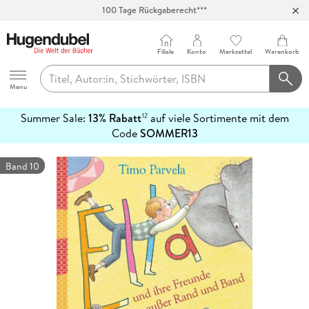
100 Tage Rückgaberecht***
Abholung in über 100 Filialen
Filiale
Konto
Merkzettel
Warenkorb
Hugendubel
Menu
Summer Sale:
13% Rabatt
auf viele Sortimente mit dem
12
mehr
Code
SOMMER13
erfahren
Band 10