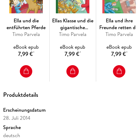
Ella und die
Ellas Klasse und die
Ella und ihre
entführten Pferde
gigantische
Freunde retten di
Timo Parvela
Weihnachtsfeier
Timo Parvela
Timo Parvela
Schule
eBook epub
eBook epub
eBook epub
7,99 €
7,99 €
7,99 €
*
*
*
Produktdetails
Erscheinungsdatum
28. Juli 2014
Sprache
deutsch