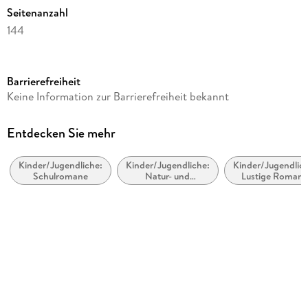
Seitenanzahl
144
Dateigröße
5,63 MB
Barrierefreiheit
Altersempfehlung
Keine Information zur Barrierefreiheit bekannt
ab 8 Jahre
Reihe
Entdecken Sie mehr
Ella, 10
Kinder/Jugendliche:
Kinder/Jugendliche:
Kinder/Jugendlich
Autor/Autorin
Schulromane
Natur- und
Lustige Roman
Timo Parvela
Tiergeschichten
Übersetzung
Nina Stohner, Anu Stohner
Illustrationen
Sabine Wilharm
Verlag/Hersteller
Carl Hanser Verlag GmbH & Co. KG