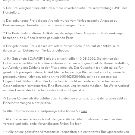
Der Preisvergleich bezieht sich auf die unverbindliche Preisempfehlung (UVP) des
5
Herstellers.
Der gebundene Preis dieses Artikels wurde vom Verlag gesenkt. Angaben zu
6
Preissenkungen beziehen sich auf den vorherigen Preis.
Die Preisbindung dieses Artikels wurde aufgehoben. Angaben zu Preissenkungen
7
beziehen sich auf den letzten gebundenen Preis.
Der gebundene Preis dieses Artikels wird nach Ablauf des auf der Artikelseite
8
dargestellten Datums vom Verlag angehoben.
Ihr Gutschein SOMMER13 gilt bis einschließlich 10.08.2026. Sie können den
12
Gutschein ausschließlich online einlösen unter www.hugendubel.de. Keine Bestellung
zur Abholung mit Zahlung in der Filiale möglich. Der Gutschein ist nicht gültig für
gesetzlich preisgebundene Artikel (deutschsprachige Bücher und eBooks) sowie für
preisgebundene Kalender, tolino shine (4016621130466), tolino select und das
Hugendubel Hörbuch Abo. Der Gutschein ist nicht mit anderen Gutscheinen und
Geschenkkarten kombinierbar. Eine Barauszahlung ist nicht möglich. Ein Weiterverkauf
und der Handel des Gutscheincodes sind nicht gestattet.
Leider können wir die Echtheit der Kundenbewertung aufgrund der großen Zahl an
15
Einzelbewertungen nicht prüfen.
Alle Informationen zur Tiefpreisgarantie finden Sie
hier
16
Alle Preise verstehen sich inkl. der gesetzlichen MwSt. Informationen über den
*
Versand und anfallende Versandkosten finden Sie
hier
Alle online gekauften Versandartikel beinhalten ein erweitertes Rückgaberecht von
***