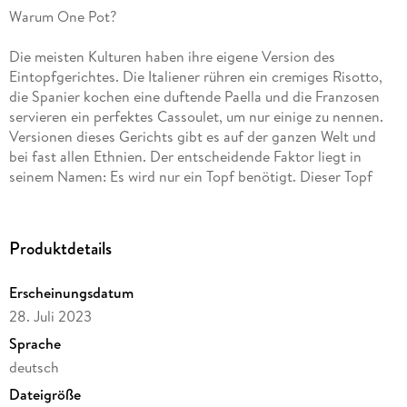
Warum One Pot?
Die meisten Kulturen haben ihre eigene Version des
Eintopfgerichtes. Die Italiener rühren ein cremiges Risotto,
die Spanier kochen eine duftende Paella und die Franzosen
servieren ein perfektes Cassoulet, um nur einige zu nennen.
Versionen dieses Gerichts gibt es auf der ganzen Welt und
bei fast allen Ethnien. Der entscheidende Faktor liegt in
seinem Namen: Es wird nur ein Topf benötigt. Dieser Topf
kann ein Wok, ein Dutch Oven, eine Pfanne oder eine Tajine
sein, aber alles wird in diesem einen Gefäß zubereitet und die
verschmolzenen Aromen ergeben am Ende etwas
Produktdetails
Außergewöhnliches.
Erscheinungsdatum
Hartgesottene One-Pot-Anhänger bestehen darauf, dass bei
28. Juli 2023
einem echten One-Pot-Gericht alle Elemente des Gerichts in
dem Topf enthalten sein müssen und dass das Servieren von
Sprache
Brot als Beilage "Betrug" ist. Die meisten Eintopfgerichte
deutsch
eigenen sich hervorragend zu warmen Brötchen, Naan oder
Dateigröße
Buttermilchkeksen, aber die Entscheidung liegt ganz bei