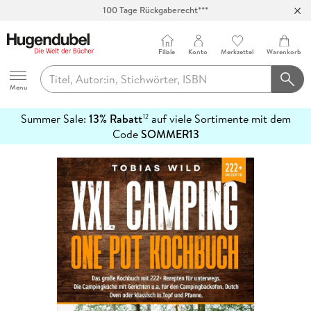
100 Tage Rückgaberecht***
Abholung in über 100 Filialen
Filiale
Konto
Merkzettel
Warenkorb
Hugendubel
Menu
Summer Sale:
13% Rabatt
auf viele Sortimente mit dem
12
mehr
Code
SOMMER13
erfahren