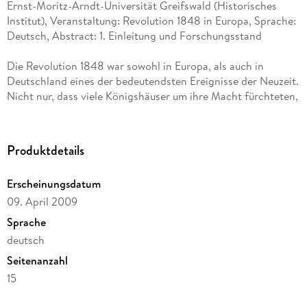
Ernst-Moritz-Arndt-Universität Greifswald (Historisches
Institut), Veranstaltung: Revolution 1848 in Europa, Sprache:
Deutsch, Abstract: 1. Einleitung und Forschungsstand
Die Revolution 1848 war sowohl in Europa, als auch in
Deutschland eines der bedeutendsten Ereignisse der Neuzeit.
Nicht nur, dass viele Königshäuser um ihre Macht fürchteten,
auch wurde in vielen Ländern der Grundstein für spätere
Demokratien gelegt, wenn auch mal mehr oder weniger
erfolgreich. In Deutschland gestaltete sich die Revolution auf
Produktdetails
Grund des traditionellen Partikularismus und damit dem
Fehlen eines Hauptschauplatzes für die Revolution selbst
Erscheinungsdatum
besonders schwer .
09. April 2009
Doch gerade diese Problematik macht das Thema Revolution
1848 in Deutschland so interessant. Durch die fehlende
Sprache
Einheit Deutschlands lassen sich sehr gut innerdeutsche
deutsch
Vergleiche der Revolution 1848 in den verschiedenen
Seitenanzahl
Fürstentümern und Königreichen anstellen. Jedoch soll sich
diese Arbeit speziell mit dem Ablauf der Revolution in
15
Preußen beschäftigen. Dazu werden diverse Quellen genutzt,
Dateigröße
anhand derer die Revolution geschildert werden soll. Primär