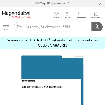
100 Tage Rückgaberecht***
Abholung in über 100 Filialen
Filiale
Konto
Merkzettel
Warenkorb
Hugendubel
Menu
Summer Sale:
13% Rabatt
auf viele Sortimente mit dem
12
mehr
Code
SOMMER13
erfahren