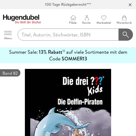
100 Tage Rückgaberecht***
Abholung in über 100 Filialen
Filiale
Konto
Merkzettel
Warenkorb
Hugendubel
Menu
Summer Sale:
13% Rabatt
auf viele Sortimente mit dem
12
mehr
Code
SOMMER13
erfahren
Band 82