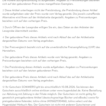
Die frühere Buchpreisbindung ist aufgehoben. Angaben zu Preissenkungen beziehen
sich auf den gebundenen Preis eines mangelfreien Exemplars.
Diese Artikel unterliegen nicht der Preisbindung, die Preisbindung dieser Artikel
2
wurde aufgehoben oder der Preis wurde vom Verlag gesenkt. Die jeweils zutreffende
Alternative wird Ihnen auf der Artikelseite dargestellt. Angaben zu Preissenkungen
beziehen sich auf den vorherigen Preis.
Durch Öffnen der Leseprobe willigen Sie ein, dass Daten an den Anbieter der
3
Leseprobe übermittelt werden.
Der gebundene Preis dieses Artikels wird nach Ablauf des auf der Artikelseite
4
dargestellten Datums vom Verlag angehoben.
Der Preisvergleich bezieht sich auf die unverbindliche Preisempfehlung (UVP) des
5
Herstellers.
Der gebundene Preis dieses Artikels wurde vom Verlag gesenkt. Angaben zu
6
Preissenkungen beziehen sich auf den vorherigen Preis.
Die Preisbindung dieses Artikels wurde aufgehoben. Angaben zu Preissenkungen
7
beziehen sich auf den letzten gebundenen Preis.
Der gebundene Preis dieses Artikels wird nach Ablauf des auf der Artikelseite
8
dargestellten Datums vom Verlag angehoben.
Ihr Gutschein SOMMER13 gilt bis einschließlich 10.08.2026. Sie können den
12
Gutschein ausschließlich online einlösen unter www.hugendubel.de. Keine Bestellung
zur Abholung mit Zahlung in der Filiale möglich. Der Gutschein ist nicht gültig für
gesetzlich preisgebundene Artikel (deutschsprachige Bücher und eBooks) sowie für
preisgebundene Kalender, tolino shine (4016621130466), tolino select und das
Hugendubel Hörbuch Abo. Der Gutschein ist nicht mit anderen Gutscheinen und