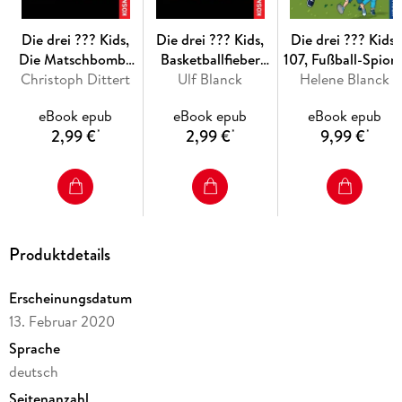
Die drei ??? Kids,
Die drei ??? Kids,
Die drei ??? Kids,
Die Matschbombe
Basketballfieber
107, Fußball-Spion
(drei Fragezeichen
Christoph Dittert
(drei Fragezeichen
Ulf Blanck
(drei Fragezeiche
Helene Blanck
Kids)
Kids)
Kids)
eBook epub
eBook epub
eBook epub
2,99 €
2,99 €
9,99 €
*
*
*
Produktdetails
Erscheinungsdatum
13. Februar 2020
Sprache
deutsch
Seitenanzahl