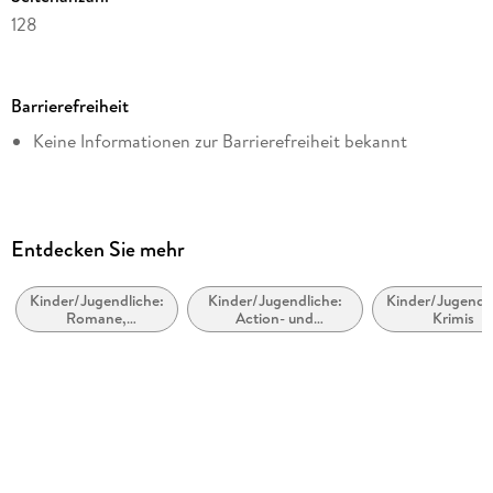
128
Dateigröße
5,71 MB
Barrierefreiheit
Altersempfehlung
Keine Informationen zur Barrierefreiheit bekannt
von 8 bis 11 Jahren
Reihe
Die drei ??? Kids, 82
Autor/Autorin
Entdecken Sie mehr
Ulf Blanck
Kinder/Jugendliche:
Kinder/Jugendliche:
Kinder/Jugendli
Illustrationen
Romane,
Action- und
Krimis
Stefani Kampmann
Erzählungen,
Abenteuergeschichten
Tatsachenberichte
Verlag/Hersteller
Franckh-Kosmos Digital
Kopierschutz
mit Wasserzeichen versehen
Family Sharing