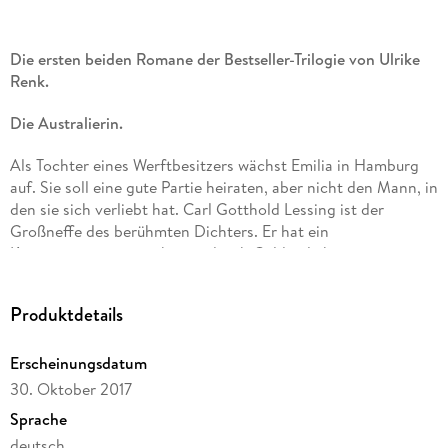
Die ersten beiden Romane der Bestseller-Trilogie von Ulrike
Renk.
Die Australierin.
Als Tochter eines Werftbesitzers wächst Emilia in Hamburg
auf. Sie soll eine gute Partie heiraten, aber nicht den Mann, in
den sie sich verliebt hat. Carl Gotthold Lessing ist der
Großneffe des berühmten Dichters. Er hat ein
Kapitänspatent erworben und sich Geld geliehen, um ein
Schiff zu bauen. Er will Emilia heiraten, doch ihre Familie ist
strikt gegen diese Verbindung. Die beiden beginnen,
Produktdetails
nachdem Lessing von seiner ersten großen Fahrt
zurückgekehrt ist, eine Affäre. Als ein Hausmädchen sie
Erscheinungsdatum
verrät, kommt es zum Bruch. Emilia beschließt, mit ihm zu
reisen. In Südamerika kommt ihr erstes Kind zur Welt, in
30. Oktober 2017
Hamburg das zweite. Doch sie haben ein anderes Ziel:
Sprache
Australien.
deutsch