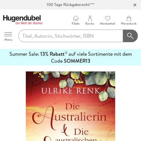
100 Tage Rückgaberecht***
Abholung in über 100 Filialen
Filiale
Konto
Merkzettel
Warenkorb
Hugendubel
Menu
Summer Sale:
13% Rabatt
auf viele Sortimente mit dem
12
mehr
Code
SOMMER13
erfahren